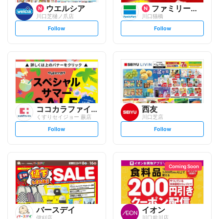
ウエルシア
ファミリーマート
川口芝樋ノ爪店
川口猫橋
s
s
Follow
Follow
e
e
t
t
f
f
o
o
l
l
l
l
o
o
w
w
ココカラファイン
西友
くすりセイジョー 蕨店
川口芝店
s
s
Follow
Follow
e
e
t
t
f
f
o
o
l
l
l
l
o
o
Coming Soon
w
w
バースデイ
イオン
伊刈店
川口前川店