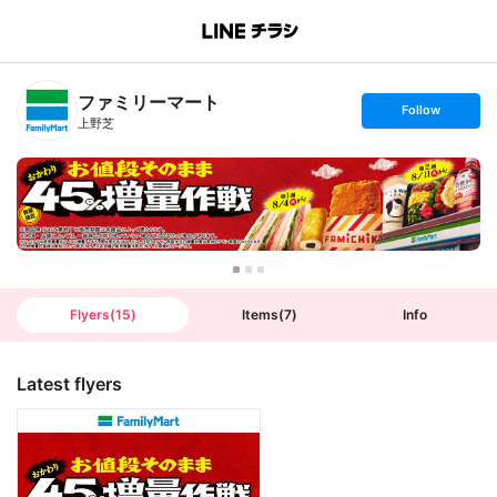
B
r
a
n
ファミリーマート
c
s
Follow
h
e
上野芝
T
t
o
f
p
o
l
l
o
w
Flyers
(
15
)
Items
(
7
)
Info
Latest flyers