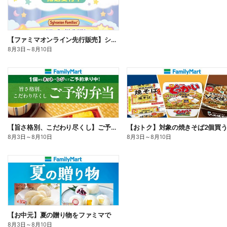
【ファミマオンライン先行販売】シルバニアファミリー
8月3日
～
8月10日
【旨さ格別、こだわり尽くし】ご予約弁当
8月3日
～
8月10日
8月3日
～
8月10日
【お中元】夏の贈り物をファミマで
8月3日
～
8月10日