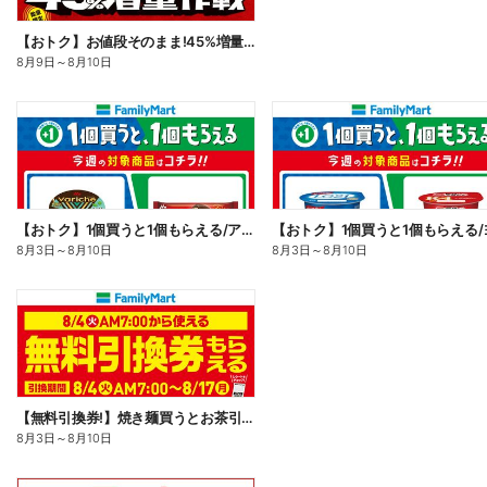
【おトク】お値段そのまま!45%増量作戦!
8月9日
～
8月10日
【おトク】1個買うと1個もらえる/アイス
8月3日
～
8月10日
8月3日
～
8月10日
【無料引換券!】焼き麺買うとお茶引換券貰える!
8月3日
～
8月10日