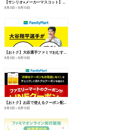
【サンリオ×メーカーマスコット】オリジナルグッズ貰える!
8月3日
～
8月10日
【おトク】大谷選手ファミマおむすび割
8月3日
～
8月10日
【おトク】お店で使えるクーポン配信中
8月3日
～
8月10日