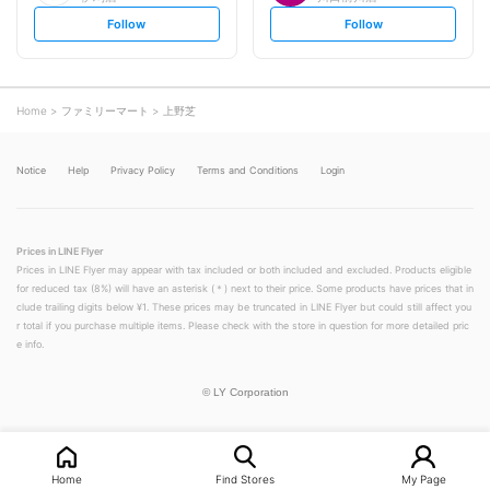
s
s
Follow
Follow
e
e
t
t
f
f
o
o
l
l
l
l
o
o
Home
ファミリーマート
上野芝
w
w
Notice
Help
Privacy Policy
Terms and Conditions
Login
Prices in LINE Flyer
Prices in LINE Flyer may appear with tax included or both included and excluded. Products eligible
for reduced tax (8%) will have an asterisk (＊) next to their price. Some products have prices that in
clude trailing digits below ¥1. These prices may be truncated in LINE Flyer but could still affect you
r total if you purchase multiple items. Please check with the store in question for more detailed pric
e info.
©
LY Corporation
Home
Find Stores
My Page