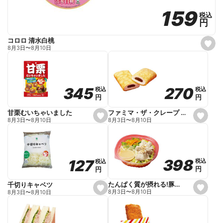
159
159
税込
税込
円
円
コロロ 清水白桃
s
8月3日
〜
8月10日
e
t
f
a
v
o
270
270
345
345
税込
税込
税込
税込
r
円
円
円
円
i
t
e
ファミマ・ザ・クレープ 生チョコ
甘栗むいちゃいました
s
s
8月3日
〜
8月10日
8月3日
〜
8月10日
e
e
t
t
f
f
a
a
v
v
o
o
398
398
127
127
税込
税込
税込
税込
r
r
円
円
円
円
i
i
t
t
e
e
たんぱく質が摂れる!豚しゃぶのパスタサラダ
千切りキャベツ
s
s
8月3日
〜
8月10日
8月3日
〜
8月10日
e
e
t
t
f
f
a
a
v
v