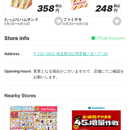
o
o
248
248
358
358
税込
税込
税込
税込
r
r
円
円
円
円
i
i
t
t
e
e
ファミチキ
たっぷりハムサンド
s
s
8月3日
〜
8月10日
8月3日
〜
8月10日
e
e
t
t
f
f
Store info
a
a
Official Account
v
v
o
o
r
r
i
i
Address
〒333-0852
埼玉県川口市芝樋ノ爪1-17-28
t
t
e
e
Opening hours
変更となる場合がございますので、店舗にてご確認を
お願いします。
Nearby Stores
End Today