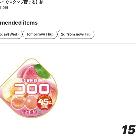
【ファミペイでスタンプ貯まる】抽選でペアチケットが当たる!
月10日
mended items
oday(Wed)
Tomorrow(Thu)
2d from now(Fri)
1
1