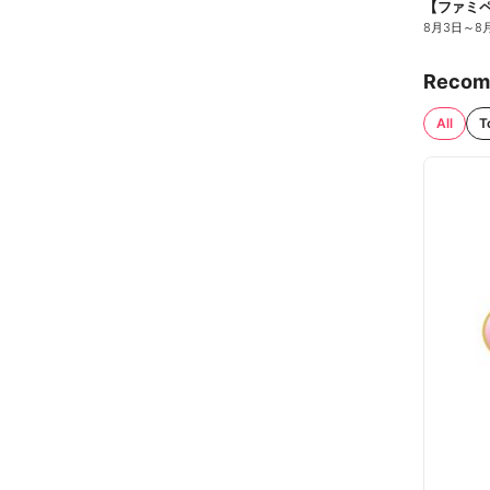
8月3日
～
8
Recom
All
T