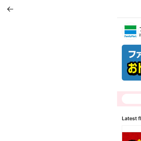
LINEチラシ
B
r
a
n
c
h
T
o
p
Latest f