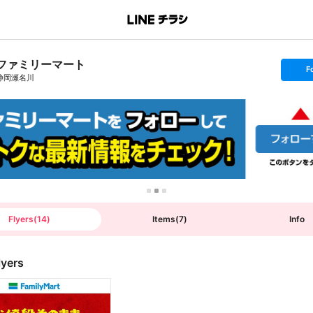
ファミリーマート
s
F
e
静岡瀬名川
t
f
o
l
l
o
w
Flyers
(
14
)
Items
(
7
)
Info
lyers