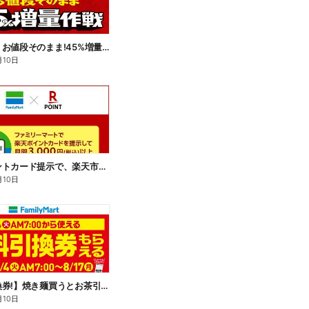
【おトク】お値段そのまま!45%増量作戦!
月10日
楽天ポイントカード提示で、楽天市場でのお買い物がおトクに!
月10日
【無料引換券!】焼き麺買うとお茶引換券貰える!
月10日