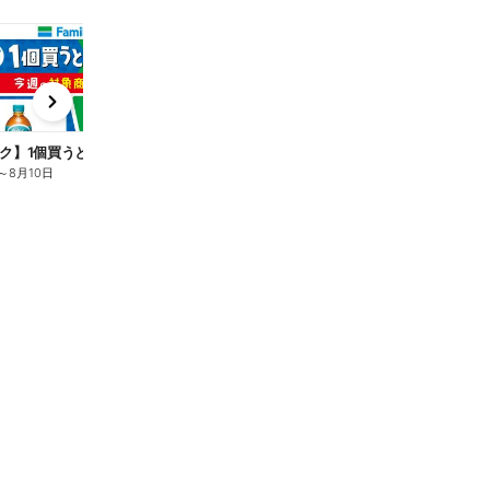
t
x
e
n
ク】1個買うと1個もらえる/麦茶
～
8月10日