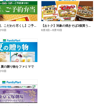
【旨さ格別、こだわり尽くし】ご予約弁当
【おトク】対象の焼きそば2個買うと100円引き!
月10日
8月3日
～
8月10日
】夏の贈り物をファミマで
月10日