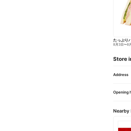
たっぷり
8月3日
〜
8
Store i
Address
Opening 
Nearby 