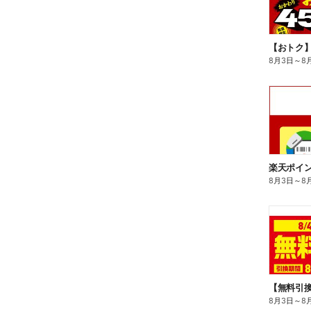
8月3日
～
8
8月3日
～
8
8月3日
～
8