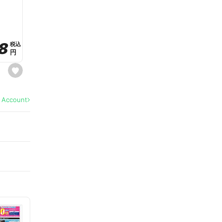
a
v
o
r
i
t
8
8
e
税込
税込
円
円
s
e
t
f
a
l Account
v
o
r
i
t
e