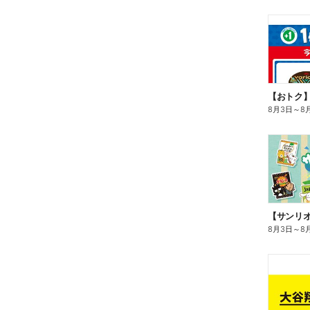
8月3日
～
8
8月3日
～
8