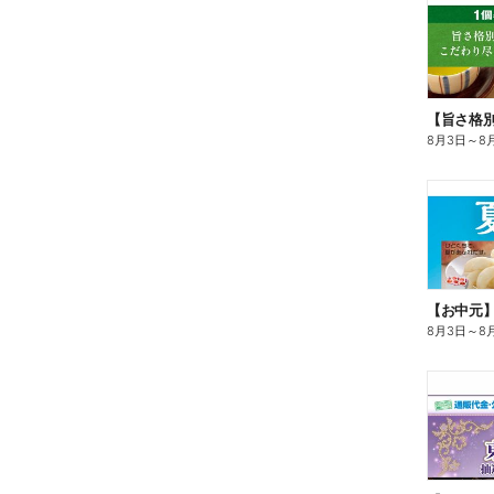
8月3日
～
8
【お中元
8月3日
～
8