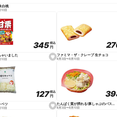
水白桃
月10日
27
27
345
345
税込
税込
円
円
ファミマ・ザ・クレープ 生チョコ
ちゃいました
s
8月3日
〜
8月10日
月10日
e
t
f
a
v
o
r
i
t
39
39
127
127
e
税込
税込
円
円
たんぱく質が摂れる!豚しゃぶのパスタサラダ
ャベツ
s
8月3日
〜
8月10日
月10日
e
t
f