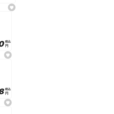
s
e
t
f
a
v
o
r
i
t
0
0
税込
税込
e
円
円
s
e
t
f
a
v
o
r
i
t
8
8
e
税込
税込
円
円
s
e
t
f