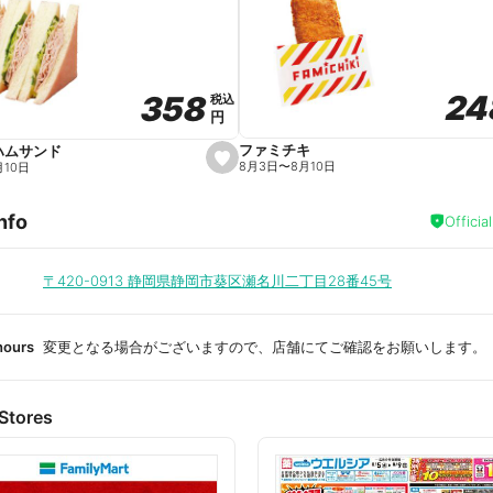
a
v
o
r
i
t
24
24
358
358
e
税込
税込
円
円
ファミチキ
ハムサンド
s
8月3日
〜
8月10日
月10日
e
t
f
nfo
a
Officia
v
o
r
i
〒420-0913
静岡県静岡市葵区瀬名川二丁目28番45号
t
e
hours
変更となる場合がございますので、店舗にてご確認をお願いします。
Stores