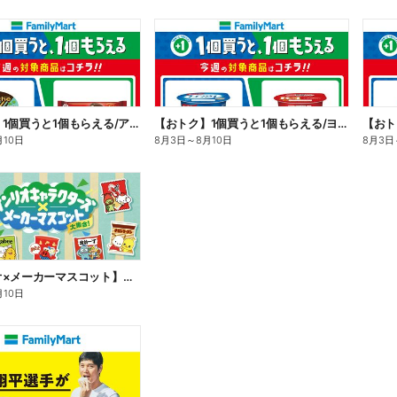
【おトク】1個買うと1個もらえる/アイス
【おトク】1個買うと1個もらえる/ヨーグルト
【おト
月10日
8月3日
～
8月10日
8月3日
【サンリオ×メーカーマスコット】オリジナルグッズ貰える!
月10日