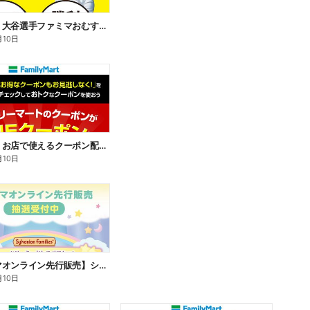
【おトク】大谷選手ファミマおむすび割
月10日
【おトク】お店で使えるクーポン配信中
月10日
【ファミマオンライン先行販売】シルバニアファミリー
月10日