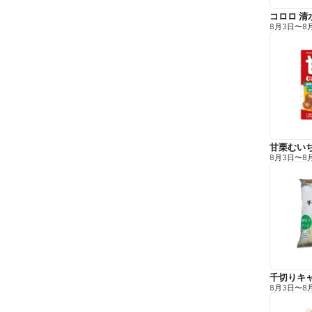
コロロ 清
8月3日
〜
8
甘栗むい
8月3日
〜
8
千切りキ
8月3日
〜
8