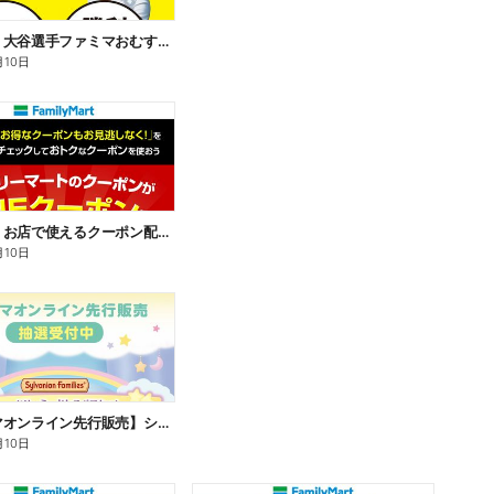
【おトク】大谷選手ファミマおむすび割
月10日
【おトク】お店で使えるクーポン配信中
月10日
【ファミマオンライン先行販売】シルバニアファミリー
月10日