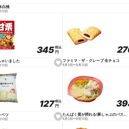
水白桃
月10日
27
27
345
345
税込
税込
円
円
ファミマ・ザ・クレープ 生チョコ
ちゃいました
s
8月3日
〜
8月10日
月10日
e
t
f
a
v
o
r
i
t
39
39
127
127
e
税込
税込
円
円
たんぱく質が摂れる!豚しゃぶのパスタサラダ
ャベツ
s
8月3日
〜
8月10日
月10日
e
t
f