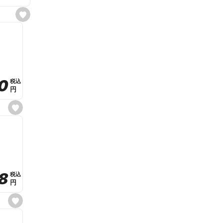
s
e
t
f
a
v
o
r
i
t
0
0
税込
税込
e
円
円
s
e
t
f
a
v
o
r
i
t
8
8
e
税込
税込
円
円
s
e
t
f