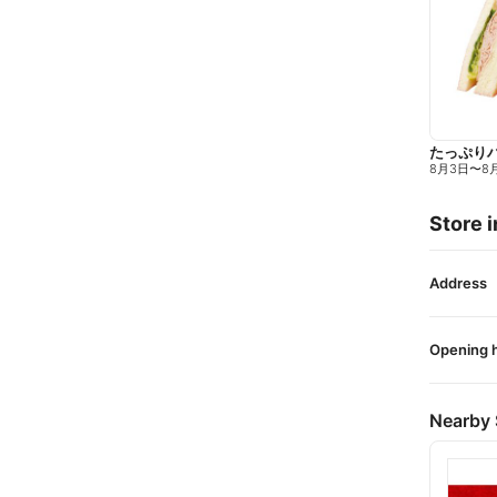
たっぷり
8月3日
〜
8
Store i
Address
Opening 
Nearby 