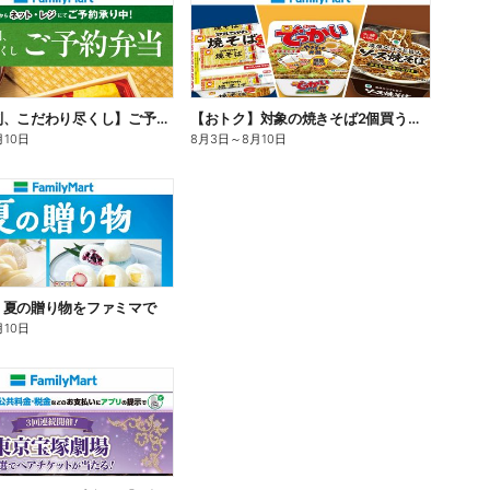
【旨さ格別、こだわり尽くし】ご予約弁当
【おトク】対象の焼きそば2個買うと100円引き!
月10日
8月3日
～
8月10日
】夏の贈り物をファミマで
月10日