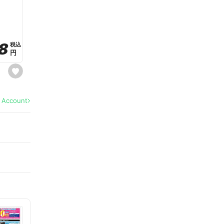
a
v
o
r
i
t
8
8
e
税込
税込
円
円
s
e
t
f
a
l Account
v
o
r
i
t
e