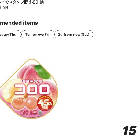
【ファミペイでスタンプ貯まる】抽選でペアチケットが当たる!
月10日
mended items
oday(Thu)
Tomorrow(Fri)
2d from now(Sat)
1
1