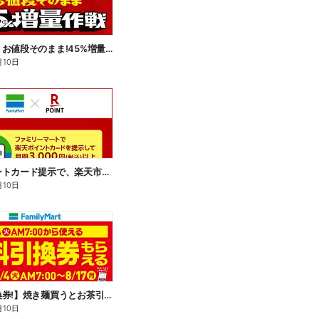
【おトク】お値段そのまま!45%増量作戦!
月10日
楽天ポイントカード提示で、楽天市場でのお買い物がおトクに!
月10日
【無料引換券!】焼き麺買うとお茶引換券貰える!
月10日