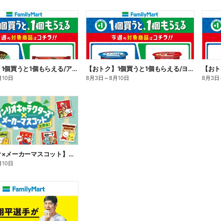
【おトク】1個買うと1個もらえる/アイス
【おトク】1個買うと1個もらえる/ヨーグルト
【おト
月10日
8月3日
～
8月10日
8月3日
【サンリオ×メーカーマスコット】オリジナルグッズ貰える!
月10日