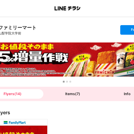
ファミリーマート
s
F
e
山梨学院大学前
t
f
o
l
l
o
w
Flyers
(
14
)
Items
(
7
)
Info
lyers