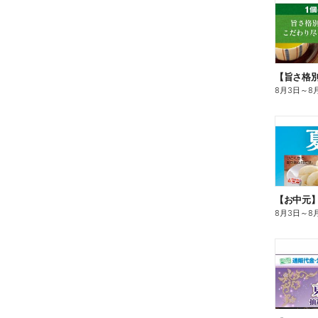
8月3日
～
8
【お中元
8月3日
～
8