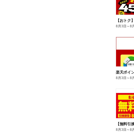
8月3日
～
8
8月3日
～
8
8月3日
～
8