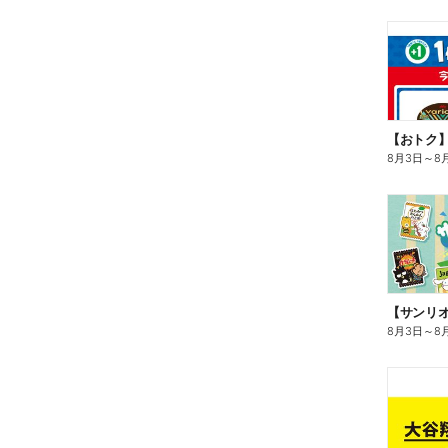
8月3日
～
8
8月3日
～
8