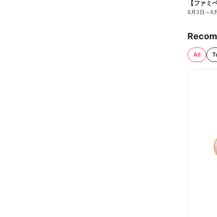
8月3日
～
8
Recom
All
T