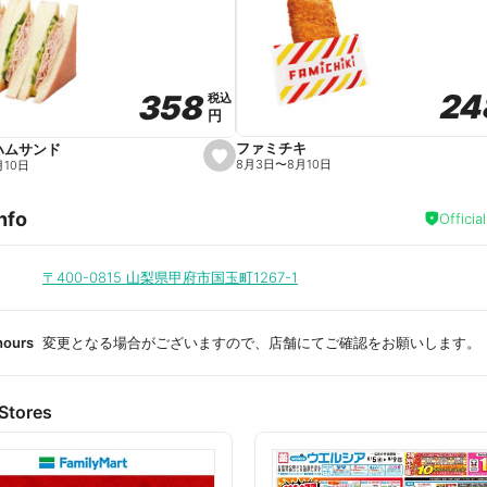
a
v
o
r
i
t
24
24
358
358
e
税込
税込
円
円
ファミチキ
ハムサンド
s
8月3日
〜
8月10日
月10日
e
t
f
nfo
a
Officia
v
o
r
i
〒400-0815
山梨県甲府市国玉町1267-1
t
e
hours
変更となる場合がございますので、店舗にてご確認をお願いします。
Stores