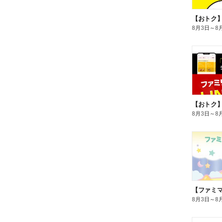
8月3日
～
8
8月3日
～
8
8月3日
～
8