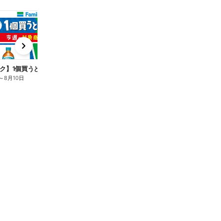
t
x
e
n
ク】1個買うと1個もらえる/麦茶
～
8月10日