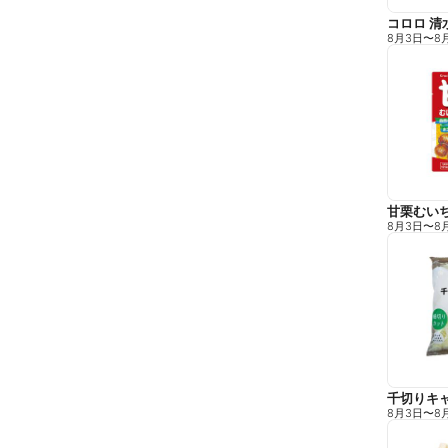
コロロ 清
8月3日
〜
8
甘栗むい
8月3日
〜
8
千切りキ
8月3日
〜
8