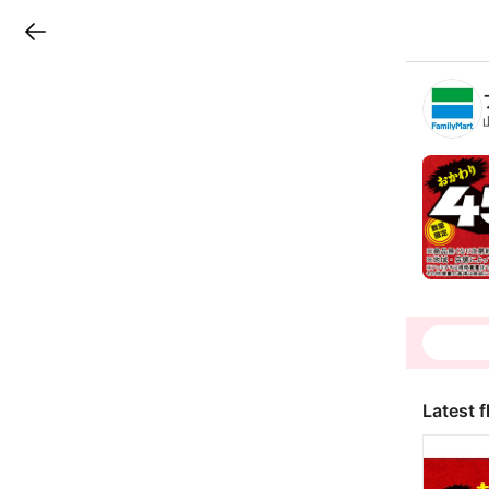
LINEチラシ
B
r
a
n
c
h
T
o
p
Latest f