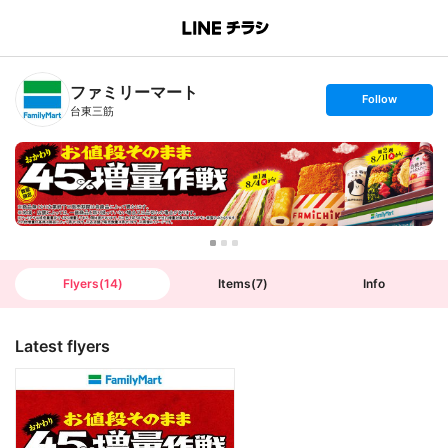
B
r
a
n
ファミリーマート
c
s
Follow
h
e
台東三筋
T
t
o
f
p
o
l
l
o
w
Flyers
(
14
)
Items
(
7
)
Info
Latest flyers