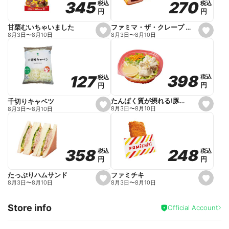
270
270
345
345
税込
税込
税込
税込
r
円
円
円
円
i
t
e
ファミマ・ザ・クレープ 生チョコ
甘栗むいちゃいました
s
s
8月3日
〜
8月10日
8月3日
〜
8月10日
e
e
t
t
f
f
a
a
v
v
o
o
398
398
127
127
税込
税込
税込
税込
r
r
円
円
円
円
i
i
t
t
e
e
たんぱく質が摂れる!豚しゃぶのパスタサラダ
千切りキャベツ
s
s
8月3日
〜
8月10日
8月3日
〜
8月10日
e
e
t
t
f
f
a
a
v
v
o
o
248
248
358
358
税込
税込
税込
税込
r
r
円
円
円
円
i
i
t
t
e
e
ファミチキ
たっぷりハムサンド
s
s
8月3日
〜
8月10日
8月3日
〜
8月10日
e
e
t
t
f
f
Store info
a
a
Official Account
v
v
o
o
r
r