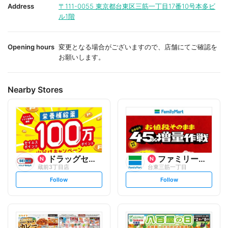
i
i
Address
〒111-0055
東京都台東区三筋一丁目17番10号本多ビ
t
t
ル1階
e
e
Opening hours
変更となる場合がございますので、店舗にてご確認を
お願いします。
Nearby Stores
ドラッグセイムス
ファミリーマート
蔵前3丁目店
台東三筋一丁目
s
s
Follow
Follow
e
e
t
t
f
f
o
o
l
l
l
l
o
o
w
w