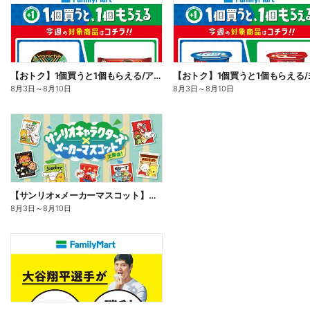
【おトク】1個買うと1個もらえる/アイス
8月3日
～
8月10日
8月3日
～
8月10日
【サンリオ×メーカーマスコット】オリジナルグッズ貰える!
8月3日
～
8月10日