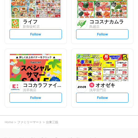
ライフ
ココスナカムラ
新御徒町店
鳥越店
s
s
Follow
Follow
e
e
t
t
f
f
o
o
l
l
l
l
o
o
w
w
ココカラファイン
オオゼキ
浅草橋店
浅草雷門店
s
s
Follow
Follow
e
e
t
t
f
f
o
o
l
l
l
l
o
o
Home
ファミリーマート
台東三筋
w
w