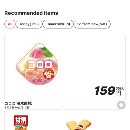
Recommended items
All
Today(Thu)
Tomorrow(Fri)
2d from now(Sat)
159
159
税込
税込
円
円
コロロ 清水白桃
s
8月3日
〜
8月10日
e
t
f
a
v
o