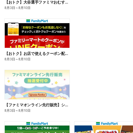
【おトク】大谷選手ファミマおむすび割
8月3日
～
8月10日
【おトク】お店で使えるクーポン配信中
8月3日
～
8月10日
【ファミマオンライン先行販売】シルバニアファミリー
8月3日
～
8月10日