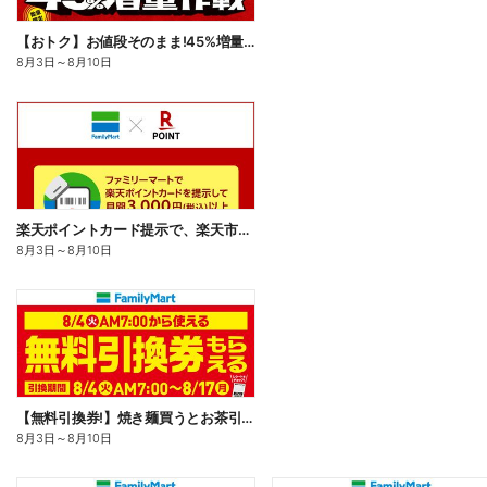
【おトク】お値段そのまま!45%増量作戦!
8月3日
～
8月10日
楽天ポイントカード提示で、楽天市場でのお買い物がおトクに!
8月3日
～
8月10日
【無料引換券!】焼き麺買うとお茶引換券貰える!
8月3日
～
8月10日