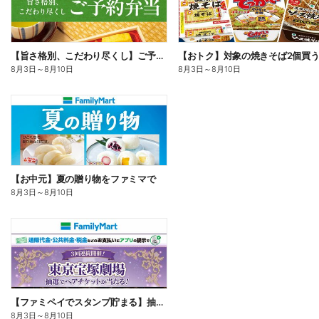
【旨さ格別、こだわり尽くし】ご予約弁当
8月3日
～
8月10日
8月3日
～
8月10日
【お中元】夏の贈り物をファミマで
8月3日
～
8月10日
【ファミペイでスタンプ貯まる】抽選でペアチケットが当たる!
8月3日
～
8月10日