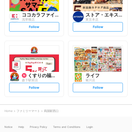
ココカラファイン
ストア・エキスプレス
浅草橋店
東京本店
s
s
Follow
Follow
e
e
t
t
f
f
o
o
l
l
l
l
o
o
w
w
くすりの福太郎
ライフ
森下駅前店
菊川店
s
s
Follow
Follow
e
e
t
t
f
f
o
o
l
l
l
l
o
o
Home
ファミリーマート
両国駅西口
w
w
Notice
Help
Privacy Policy
Terms and Conditions
Login