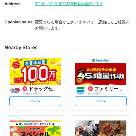
i
i
Address
〒130-0026
東京都墨田区両国2-21-5
t
t
e
e
Opening hours
変更となる場合がございますので、店舗にてご確認を
お願いします。
Nearby Stores
ドラッグセイムス
ファミリーマート
墨田両国店
両国四丁目
s
s
Follow
Follow
e
e
t
t
f
f
o
o
l
l
l
l
o
o
w
w