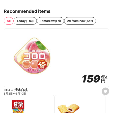
Recommended items
All
Today(Thu)
Tomorrow(Fri)
2d from now(Sat)
159
159
税込
税込
円
円
コロロ 清水白桃
s
8月3日
〜
8月10日
e
t
f
a
v
o