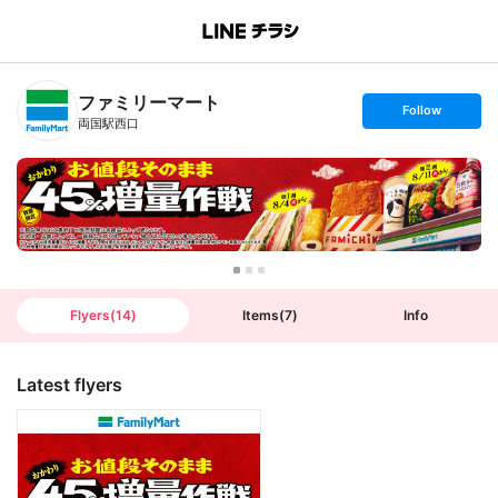
B
r
a
n
ファミリーマート
c
s
Follow
h
e
両国駅西口
T
t
o
f
p
o
l
l
o
w
Flyers
(
14
)
Items
(
7
)
Info
Latest flyers