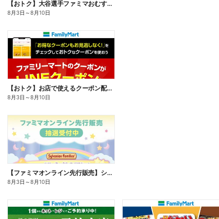
【おトク】大谷選手ファミマおむすび割
8月3日
～
8月10日
【おトク】お店で使えるクーポン配信中
8月3日
～
8月10日
【ファミマオンライン先行販売】シルバニアファミリー
8月3日
～
8月10日