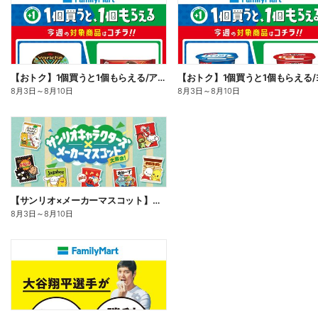
【おトク】1個買うと1個もらえる/アイス
8月3日
～
8月10日
8月3日
～
8月10日
【サンリオ×メーカーマスコット】オリジナルグッズ貰える!
8月3日
～
8月10日