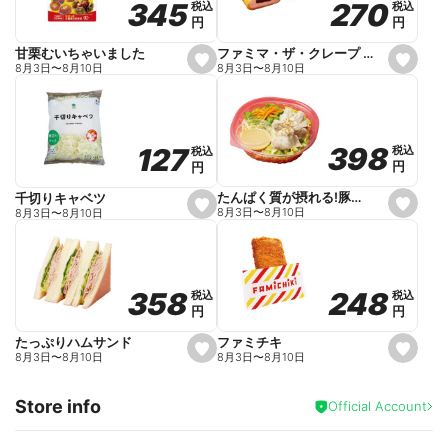
270
270
345
345
税込
税込
税込
税込
r
円
円
円
円
i
t
e
ファミマ・ザ・クレープ 生チョコ
甘栗むいちゃいました
s
s
8月3日
〜
8月10日
8月3日
〜
8月10日
e
e
t
t
f
f
a
a
v
v
o
o
398
398
127
127
税込
税込
税込
税込
r
r
円
円
円
円
i
i
t
t
e
e
たんぱく質が摂れる!豚しゃぶのパスタサラダ
千切りキャベツ
s
s
8月3日
〜
8月10日
8月3日
〜
8月10日
e
e
t
t
f
f
a
a
v
v
o
o
248
248
358
358
税込
税込
税込
税込
r
r
円
円
円
円
i
i
t
t
e
e
ファミチキ
たっぷりハムサンド
s
s
8月3日
〜
8月10日
8月3日
〜
8月10日
e
e
t
t
f
f
Store info
a
a
Official Account
v
v
o
o
r
r