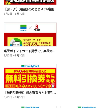
【おトク】お値段そのまま!45%増量作戦!
8月3日
～
8月10日
楽天ポイントカード提示で、楽天市場でのお買い物がおトクに!
8月3日
～
8月10日
【無料引換券!】焼き麺買うとお茶引換券貰える!
8月3日
～
8月10日