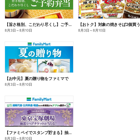
【旨さ格別、こだわり尽くし】ご予約弁当
8月3日
～
8月10日
8月3日
～
8月10日
【お中元】夏の贈り物をファミマで
8月3日
～
8月10日
【ファミペイでスタンプ貯まる】抽選でペアチケットが当たる!
8月3日
～
8月10日