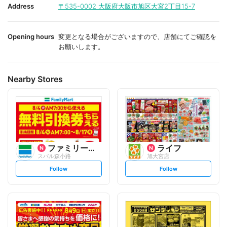
i
i
Address
〒535-0002
大阪府大阪市旭区大宮2丁目15-7
t
t
e
e
Opening hours
変更となる場合がございますので、店舗にてご確認を
お願いします。
Nearby Stores
ファミリーマート
ライフ
スバル森小路
旭大宮店
s
s
Follow
Follow
e
e
t
t
f
f
o
o
l
l
l
l
o
o
w
w