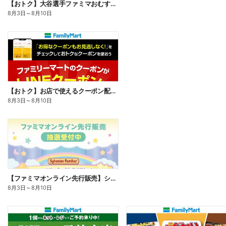
【おトク】大谷選手ファミマおむすび割
8月3日
～
8月10日
【おトク】お店で使えるクーポン配信中
8月3日
～
8月10日
【ファミマオンライン先行販売】シルバニアファミリー
8月3日
～
8月10日