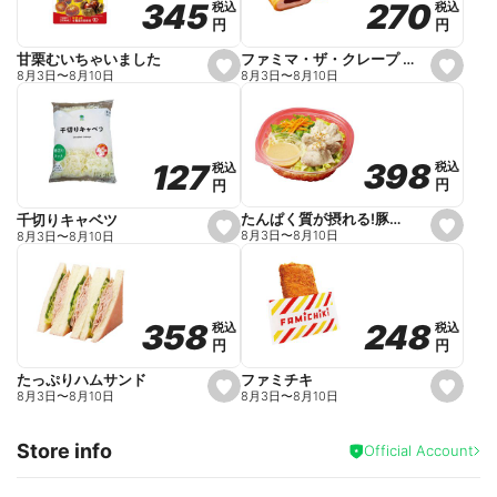
270
270
345
345
税込
税込
税込
税込
r
円
円
円
円
i
t
e
ファミマ・ザ・クレープ 生チョコ
甘栗むいちゃいました
s
s
8月3日
〜
8月10日
8月3日
〜
8月10日
e
e
t
t
f
f
a
a
v
v
o
o
398
398
127
127
税込
税込
税込
税込
r
r
円
円
円
円
i
i
t
t
e
e
たんぱく質が摂れる!豚しゃぶのパスタサラダ
千切りキャベツ
s
s
8月3日
〜
8月10日
8月3日
〜
8月10日
e
e
t
t
f
f
a
a
v
v
o
o
248
248
358
358
税込
税込
税込
税込
r
r
円
円
円
円
i
i
t
t
e
e
ファミチキ
たっぷりハムサンド
s
s
8月3日
〜
8月10日
8月3日
〜
8月10日
e
e
t
t
f
f
Store info
a
a
Official Account
v
v
o
o
r
r