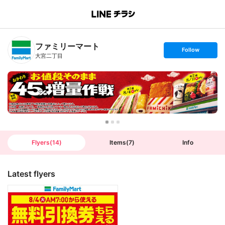
B
r
a
n
ファミリーマート
c
s
Follow
h
e
大宮二丁目
T
t
o
f
p
o
l
l
o
w
Flyers
(
14
)
Items
(
7
)
Info
Latest flyers