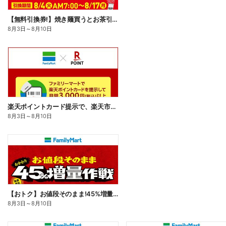
【無料引換券!】焼き麺買うとお茶引換券貰える!
8月3日
～
8月10日
楽天ポイントカード提示で、楽天市場でのお買い物がおトクに!
8月3日
～
8月10日
【おトク】お値段そのまま!45%増量作戦!
8月3日
～
8月10日