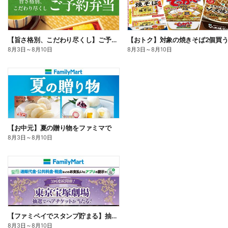
【旨さ格別、こだわり尽くし】ご予約弁当
8月3日
～
8月10日
8月3日
～
8月10日
【お中元】夏の贈り物をファミマで
8月3日
～
8月10日
【ファミペイでスタンプ貯まる】抽選でペアチケットが当たる!
8月3日
～
8月10日