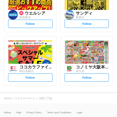
ウエルシア
サンディ
旭高殿店
新森店
s
s
Follow
Follow
e
e
t
t
f
f
o
o
l
l
l
l
o
o
w
w
ココカラファイン
コノミヤ大阪本部
関目高殿店
赤川店
s
s
Follow
Follow
e
e
t
t
f
f
o
o
l
l
l
l
o
o
Home
ファミリーマート
大宮二丁目
w
w
Notice
Help
Privacy Policy
Terms and Conditions
Login