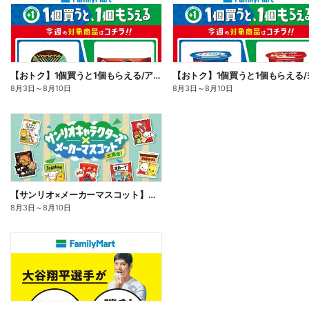
【おトク】1個買うと1個もらえる/アイス
8月3日
～
8月10日
8月3日
～
8月10日
【サンリオ×メーカーマスコット】オリジナルグッズ貰える!
8月3日
～
8月10日