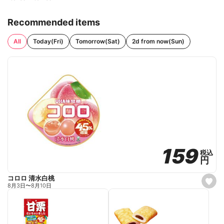
Recommended items
All
Today(Fri)
Tomorrow(Sat)
2d from now(Sun)
159
159
税込
税込
円
円
コロロ 清水白桃
s
8月3日
〜
8月10日
e
t
f
a
v
o