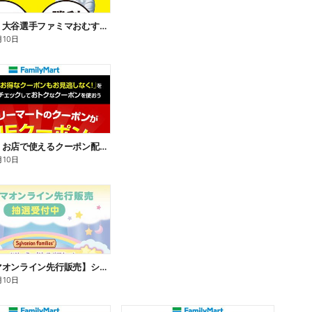
【おトク】大谷選手ファミマおむすび割
月10日
【おトク】お店で使えるクーポン配信中
月10日
【ファミマオンライン先行販売】シルバニアファミリー
月10日