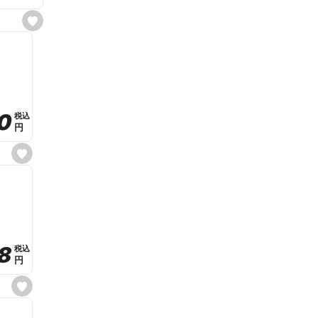
s
e
t
f
a
v
o
r
i
t
0
0
税込
税込
e
円
円
s
e
t
f
a
v
o
r
i
t
8
8
e
税込
税込
円
円
s
e
t
f