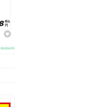
a
v
o
r
i
t
8
8
e
税込
税込
円
円
s
e
t
f
a
l Account
v
o
r
i
t
e