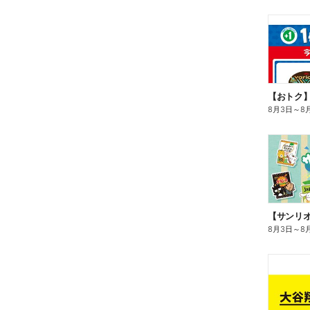
8月3日
～
8
8月3日
～
8