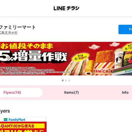
ファミリーマート
s
F
e
広島五月が丘
t
f
o
l
l
o
w
Flyers
(
14
)
Items
(
7
)
Info
lyers