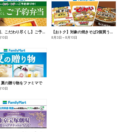
【旨さ格別、こだわり尽くし】ご予約弁当
【おトク】対象の焼きそば2個買うと100円引き!
月10日
8月3日
～
8月10日
】夏の贈り物をファミマで
月10日