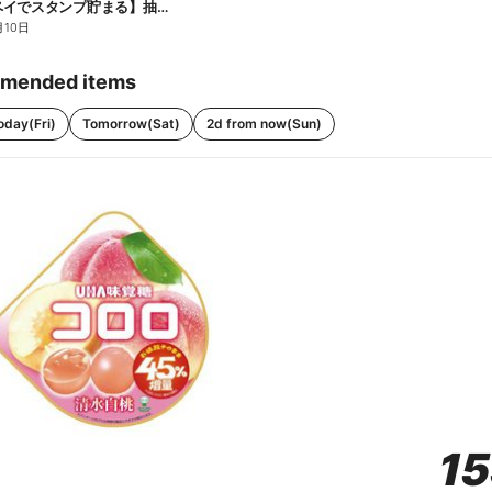
【ファミペイでスタンプ貯まる】抽選でペアチケットが当たる!
月10日
mended items
oday(Fri)
Tomorrow(Sat)
2d from now(Sun)
1
1