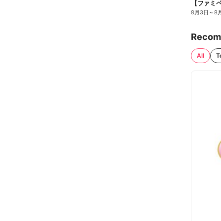
8月3日
～
8
Recom
All
T