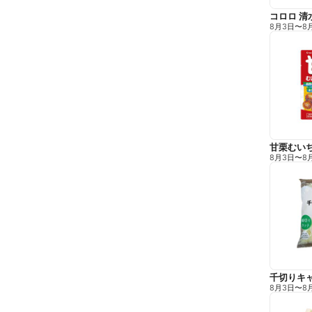
コロロ 清
8月3日
〜
8
甘栗むい
8月3日
〜
8
千切りキ
8月3日
〜
8