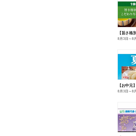
8月3日
～
8
【お中元
8月3日
～
8