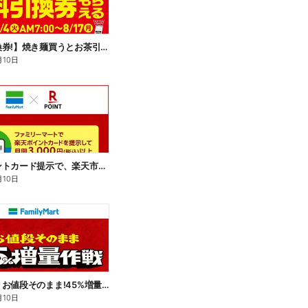
【無料引換券!】焼き麺買うとお茶引換券貰える!
月10日
楽天ポイントカード提示で、楽天市場でのお買い物がおトクに!
月10日
【おトク】お値段そのまま!45%増量作戦!
月10日