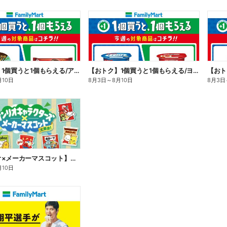
【おトク】1個買うと1個もらえる/アイス
【おトク】1個買うと1個もらえる/ヨーグルト
【おト
月10日
8月3日
～
8月10日
8月3日
【サンリオ×メーカーマスコット】オリジナルグッズ貰える!
月10日