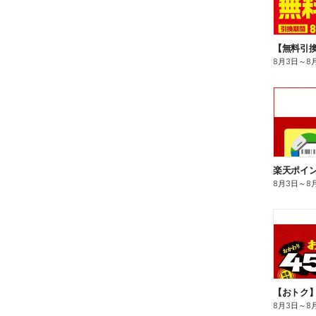
8月3日
～
8
8月3日
～
8
8月3日
～
8