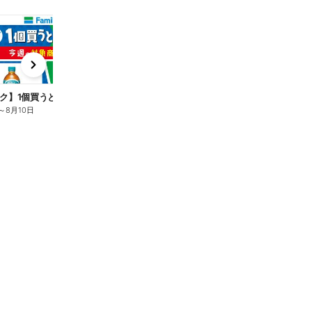
t
x
e
n
ク】1個買うと1個もらえる/麦茶
～
8月10日