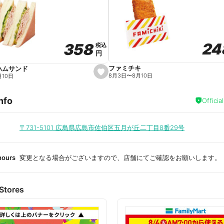
a
v
o
r
i
t
24
24
358
358
e
税込
税込
円
円
ファミチキ
ハムサンド
s
8月3日
〜
8月10日
月10日
e
t
f
nfo
a
Officia
v
o
r
i
〒731-5101
広島県広島市佐伯区五月が丘二丁目8番29号
t
e
hours
変更となる場合がございますので、店舗にてご確認をお願いします。
Stores