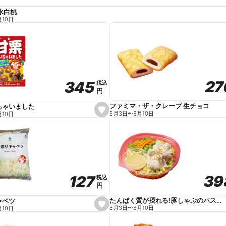
水白桃
月10日
27
27
345
345
税込
税込
円
円
ファミマ・ザ・クレープ 生チョコ
ちゃいました
s
8月3日
〜
8月10日
月10日
e
t
f
a
v
o
r
i
t
39
39
127
127
e
税込
税込
円
円
たんぱく質が摂れる!豚しゃぶのパスタサラダ
ャベツ
s
8月3日
〜
8月10日
月10日
e
t
f