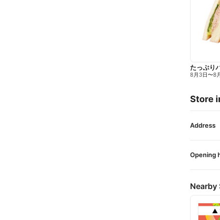
たっぷり
8月3日
〜
8
Store i
Address
Opening 
Nearby 