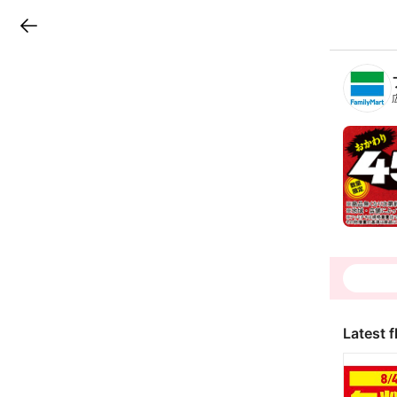
LINEチラシ
B
r
a
n
c
h
T
o
p
Latest f