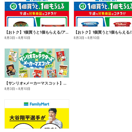
【おトク】1個買うと1個もらえる/アイス
8月3日
～
8月10日
8月3日
～
8月10日
【サンリオ×メーカーマスコット】オリジナルグッズ貰える!
8月3日
～
8月10日