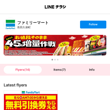
B
r
a
n
ファミリーマート
c
s
Follow
h
e
長田久保町
T
t
o
f
p
o
l
l
o
w
Flyers
(
14
)
Items
(
7
)
Info
Latest flyers