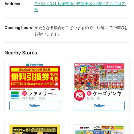
i
i
Address
〒653-0041
兵庫県神戸市長田区久保町10丁目1番21
t
t
号
e
e
Opening hours
変更となる場合がございますので、店舗にてご確認を
お願いします。
Nearby Stores
End Today
ファミリーマート
ケーズデンキ
神戸長田二葉町
新長田店
s
s
Follow
Follow
e
e
t
t
f
f
o
o
l
l
l
l
o
o
w
w