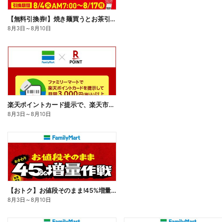
【無料引換券!】焼き麺買うとお茶引換券貰える!
8月3日
～
8月10日
楽天ポイントカード提示で、楽天市場でのお買い物がおトクに!
8月3日
～
8月10日
【おトク】お値段そのまま!45%増量作戦!
8月3日
～
8月10日