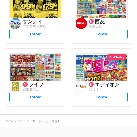
サンディ
西友
アグロ駒ヶ林店
新長田店
s
s
Follow
Follow
e
e
t
t
f
f
o
o
l
l
l
l
o
o
End Today
w
w
ライフ
エディオン
須磨鷹取店
西代店
s
s
Follow
Follow
e
e
t
t
f
f
o
o
l
l
l
l
o
o
Home
ファミリーマート
長田久保町
w
w