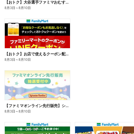
【おトク】大谷選手ファミマおむすび割
8月3日
～
8月10日
【おトク】お店で使えるクーポン配信中
8月3日
～
8月10日
【ファミマオンライン先行販売】シルバニアファミリー
8月3日
～
8月10日