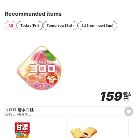
Recommended items
All
Today(Fri)
Tomorrow(Sat)
2d from now(Sun)
159
159
税込
税込
円
円
コロロ 清水白桃
s
8月3日
〜
8月10日
e
t
f
a
v
o