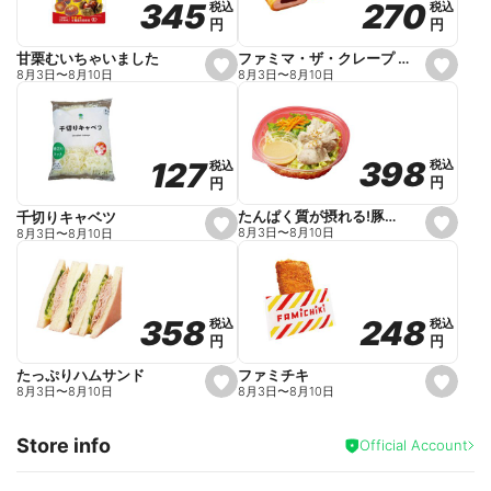
270
270
345
345
税込
税込
税込
税込
r
円
円
円
円
i
t
e
ファミマ・ザ・クレープ 生チョコ
甘栗むいちゃいました
s
s
8月3日
〜
8月10日
8月3日
〜
8月10日
e
e
t
t
f
f
a
a
v
v
o
o
398
398
127
127
税込
税込
税込
税込
r
r
円
円
円
円
i
i
t
t
e
e
たんぱく質が摂れる!豚しゃぶのパスタサラダ
千切りキャベツ
s
s
8月3日
〜
8月10日
8月3日
〜
8月10日
e
e
t
t
f
f
a
a
v
v
o
o
248
248
358
358
税込
税込
税込
税込
r
r
円
円
円
円
i
i
t
t
e
e
ファミチキ
たっぷりハムサンド
s
s
8月3日
〜
8月10日
8月3日
〜
8月10日
e
e
t
t
f
f
Store info
a
a
Official Account
v
v
o
o
r
r