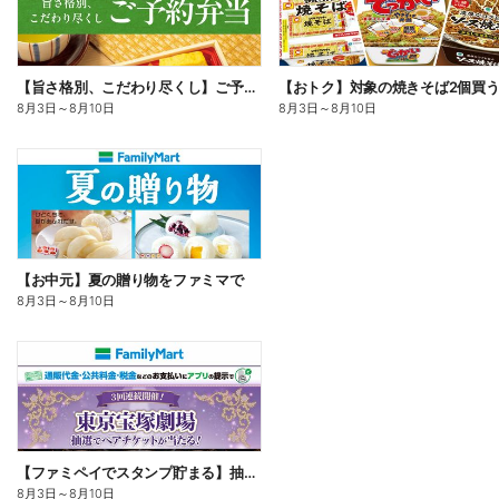
【旨さ格別、こだわり尽くし】ご予約弁当
8月3日
～
8月10日
8月3日
～
8月10日
【お中元】夏の贈り物をファミマで
8月3日
～
8月10日
【ファミペイでスタンプ貯まる】抽選でペアチケットが当たる!
8月3日
～
8月10日