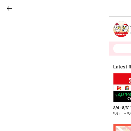
LINEチラシ
B
r
a
n
c
h
T
o
p
Latest f
8/4~8/31
8月3日
～
8