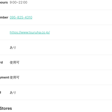
hours
9:00~22:00
umber
095-825-4310
https://www.tsuruha.co.jp/
あり
rd
使用可
ayment
使用可
d
あり
Stores