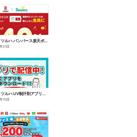
7/16~8/31 ツルハ パンパース楽天ポイント還元企画
月31日
7/16~8/15 ツルハ UV制汗剤アプリ企画
月15日