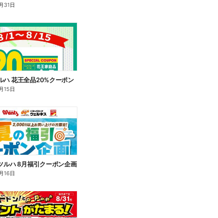
月31日
 ツルハ 花王全品20%クーポン
月15日
16 ツルハ 8月福引クーポン企画
月16日