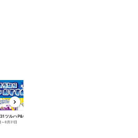
t
x
e
n
7/1~8/31 ツルハ P&Gヒーロー大集合キャンペーン企画ー3
日
～
8月31日