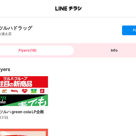
ツルハドラッグ
s
F
e
大波止店
t
f
o
l
l
Flyers
(
18
)
Info
o
w
lyers
 ツルハ green cola LP企画
月31日