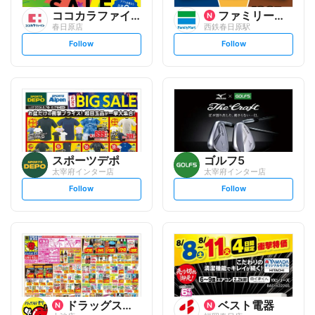
ココカラファイン
ファミリーマート
春日原店
西鉄春日原駅
s
s
Follow
Follow
e
e
t
t
f
f
o
o
l
l
l
l
o
o
w
w
スポーツデポ
ゴルフ5
太宰府インター店
太宰府インター店
s
s
Follow
Follow
e
e
t
t
f
f
o
o
l
l
l
l
o
o
w
w
ドラッグストアモリ
ベスト電器