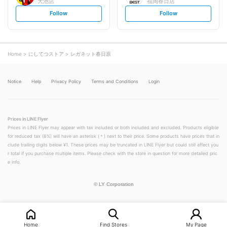
大池店
福岡春日店
s
s
Follow
Follow
e
e
t
t
f
f
o
o
l
l
l
l
o
o
Home
にしてつストア
レガネット春日原
w
w
Notice
Help
Privacy Policy
Terms and Conditions
Login
Prices in LINE Flyer
Prices in LINE Flyer may appear with tax included or both included and excluded. Products eligible
for reduced tax (8%) will have an asterisk (＊) next to their price. Some products have prices that in
clude trailing digits below ¥1. These prices may be truncated in LINE Flyer but could still affect you
r total if you purchase multiple items. Please check with the store in question for more detailed pric
e info.
©
LY Corporation
Home
Find Stores
My Page