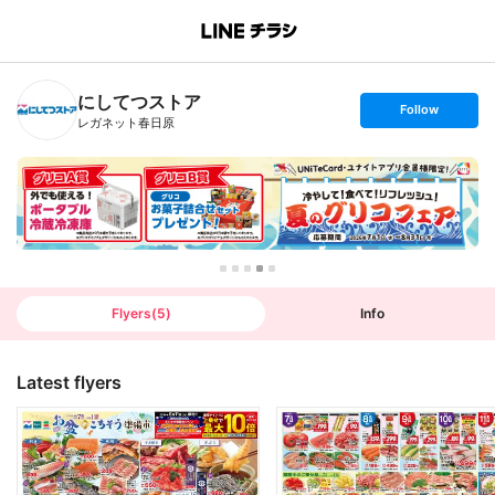
B
r
a
n
にしてつストア
c
s
Follow
h
e
レガネット春日原
T
t
o
f
p
o
l
l
o
w
Flyers
(
5
)
Info
Latest flyers