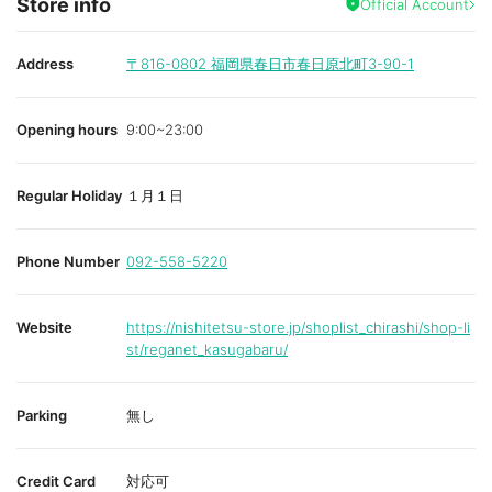
Store info
Official Account
Address
〒816-0802
福岡県春日市春日原北町3-90-1
Opening hours
9:00~23:00
Regular Holiday
１月１日
Phone Number
092-558-5220
Website
https://nishitetsu-store.jp/shoplist_chirashi/shop-li
st/reganet_kasugabaru/
Parking
無し
Credit Card
対応可