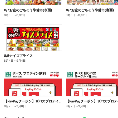
8/7お盆のごちそう準備市(表面)
8/7お盆のごちそう準備市(裏面)
8月6日
～
8月11日
8月6日
～
8月11日
8/5ナイスプライス
8月4日
～
9月4日
【PayPayクーポン】ザバスプロテイン対象商品のご購入で最大10%還元!
8月2日
～
9月6日
8月2日
～
9月6日