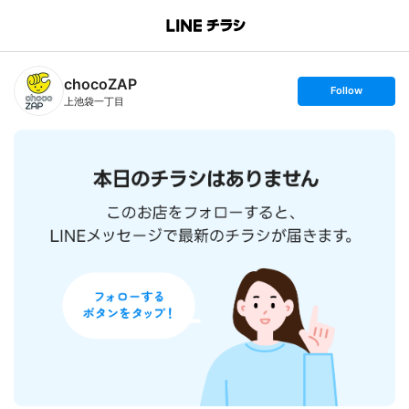
B
r
a
n
chocoZAP
c
s
Follow
h
e
上池袋一丁目
T
t
o
f
p
o
l
l
o
w