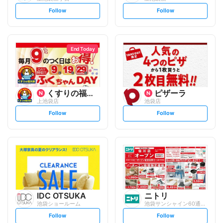
s
s
Follow
Follow
e
e
t
t
f
f
o
o
l
l
l
l
o
o
End Today
w
w
くすりの福太郎
ピザーラ
上池袋店
池袋店
s
s
Follow
Follow
e
e
t
t
f
f
o
o
l
l
l
l
o
o
w
w
IDC OTSUKA
ニトリ
池袋ショールーム
池袋サンシャイン60通り店
s
s
Follow
Follow
e
e