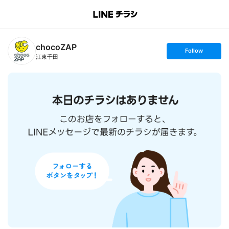
B
r
a
n
chocoZAP
c
s
Follow
h
e
江東千田
T
t
o
f
p
o
l
l
o
w