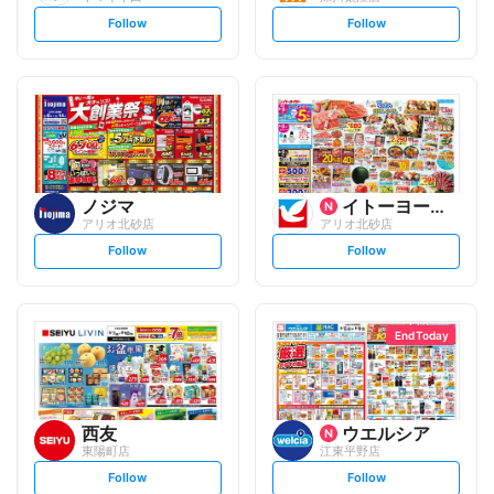
s
s
Follow
Follow
e
e
t
t
f
f
o
o
l
l
l
l
o
o
w
w
ノジマ
イトーヨーカ堂
アリオ北砂店
アリオ北砂店
s
s
Follow
Follow
e
e
t
t
f
f
o
o
l
l
l
l
o
o
End Today
w
w
西友
ウエルシア
東陽町店
江東平野店
s
s
Follow
Follow
e
e