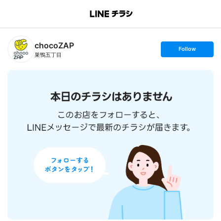
B
r
a
n
chocoZAP
c
s
Follow
h
e
巣鴨五丁目
T
t
o
f
p
o
l
l
o
w