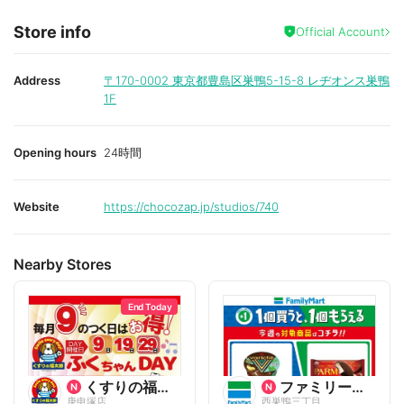
Store info
Official Account
Address
〒170-0002
東京都豊島区巣鴨5-15-8 レヂオンス巣鴨
1F
Opening hours
24時間
Website
https://chocozap.jp/studios/740
Nearby Stores
End Today
くすりの福太郎
ファミリーマート
庚申塚店
西巣鴨三丁目