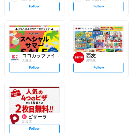
s
s
Follow
Follow
e
e
t
t
f
f
o
o
l
l
l
l
o
o
w
w
ココカラファイン
西友
大塚店
巣鴨店
s
s
Follow
Follow
e
e
t
t
f
f
o
o
l
l
l
l
o
o
w
w
ピザーラ
池袋店
s
Follow
e