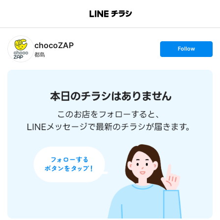
B
r
a
n
chocoZAP
c
s
Follow
h
e
都島
T
t
o
f
p
o
l
l
o
w