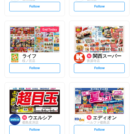
s
s
Follow
Follow
e
e
t
t
f
f
o
o
l
l
l
l
o
o
End Today
w
w
ライフ
関西スーパー
桜ノ宮店
善源寺店
s
s
Follow
Follow
e
e
t
t
f
f
o
o
l
l
l
l
o
o
w
w
ウエルシア
エディオン
都島友渕店
ベルファ都島店
s
s
Follow
Follow
e
e