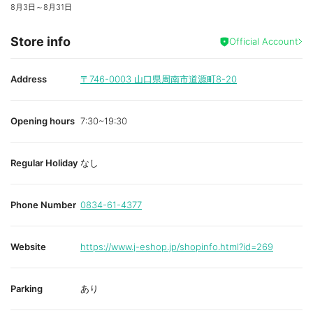
8月3日
～
8月31日
Store info
Official Account
Address
〒746-0003
山口県周南市道源町8-20
Opening hours
7:30~19:30
Regular Holiday
なし
Phone Number
0834-61-4377
Website
https://www.j-eshop.jp/shopinfo.html?id=269
Parking
あり