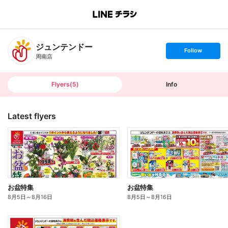
B
r
a
n
ジュンテンドー
c
s
Follow
h
e
周南店
T
t
o
f
p
o
l
l
Flyers
(
5
)
Info
o
w
Latest flyers
お盆特集
お盆特集
8月5日
～
8月16日
8月5日
～
8月16日