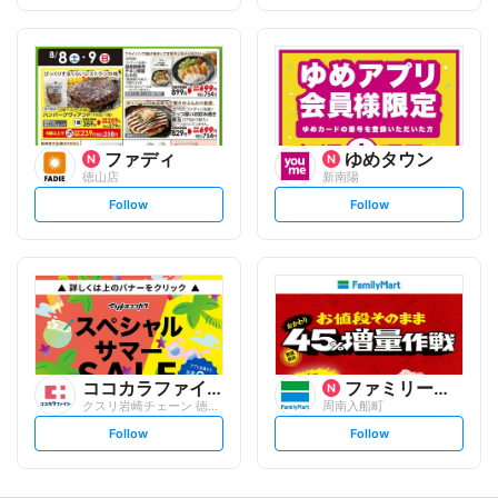
f
f
o
o
l
l
l
l
o
o
w
w
ファディ
ゆめタウン
徳山店
新南陽
s
s
Follow
Follow
e
e
t
t
f
f
o
o
l
l
l
l
o
o
w
w
ココカラファイン
ファミリーマート
クスリ岩崎チェーン 徳山緑町店
周南入船町
s
s
Follow
Follow
e
e
t
t
f
f
o
o
l
l