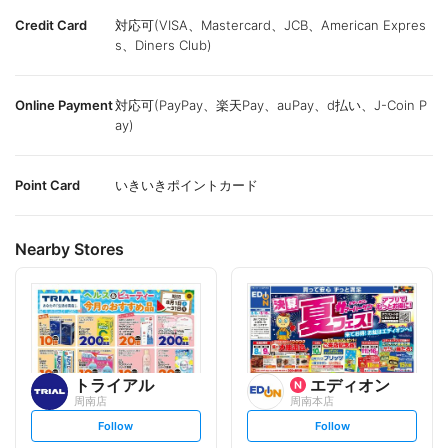
Credit Card
対応可(VISA、Mastercard、JCB、American Expres
s、Diners Club)
Online Payment
対応可(PayPay、楽天Pay、auPay、d払い、J-Coin P
ay)
Point Card
いきいきポイントカード
Nearby Stores
トライアル
エディオン
周南店
周南本店
s
s
Follow
Follow
e
e
t
t