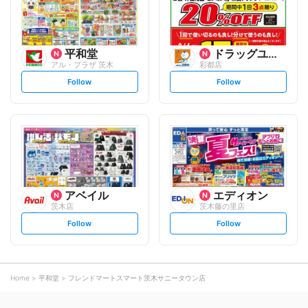
平和堂
ドラッグユタカ
アル・プラザ 茨木
彩都店
s
s
Follow
Follow
e
e
t
t
f
f
o
o
l
l
l
l
o
o
w
w
アベイル
エディオン
茨木店
茨木藤の里店
s
s
Follow
Follow
e
e
t
t
f
f
o
o
l
l
l
l
o
o
Home
平和堂
フレンドマートスマート茨木サニータウン店
w
w