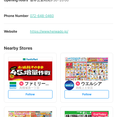
Opening hours
基本営業時間9:30~20:00
Phone Number
072-648-0460
Website
https://www.heiwado.jp/
Nearby Stores
ファミリーマート
ウエルシア
高槻塚原一丁目
高槻上土室店
s
s
Follow
Follow
e
e
t
t
f
f
o
o
l
l
l
l
o
o
End Today
w
w