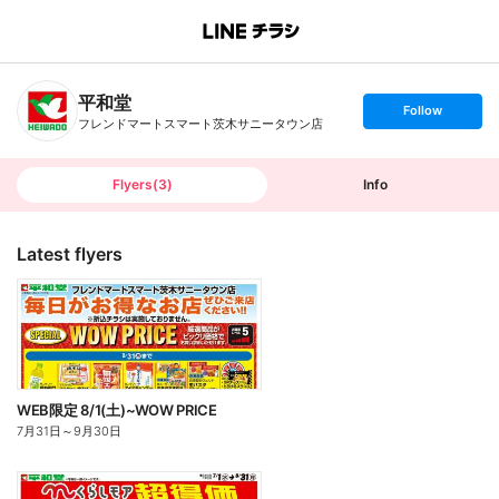
B
r
a
n
平和堂
c
s
Follow
h
e
フレンドマートスマート茨木サニータウン店
T
t
o
f
p
o
l
l
Flyers
(
3
)
Info
o
w
Latest flyers
WEB限定 8/1(土)~WOW PRICE
7月31日
～
9月30日