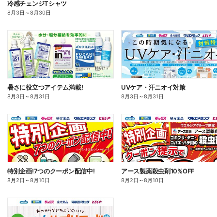
冷感チェンジTシャツ
8月3日
～
8月30日
暑さに役立つアイテム満載!
UVケア・汗ニオイ対策
8月3日
～
8月31日
8月3日
～
8月31日
特別企画!7つのクーポン配信中!
アース製薬殺虫剤10%OFF
8月2日
～
8月10日
8月2日
～
8月10日