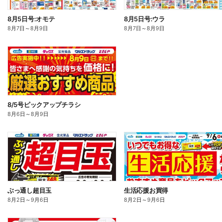
8月5日号:オモテ
8月5日号:ウラ
8月7日
～
8月9日
8月7日
～
8月9日
8/5号ピックアップチラシ
8月6日
～
8月9日
ぶっ通し超目玉
生活応援お買得
8月2日
～
9月6日
8月2日
～
9月6日