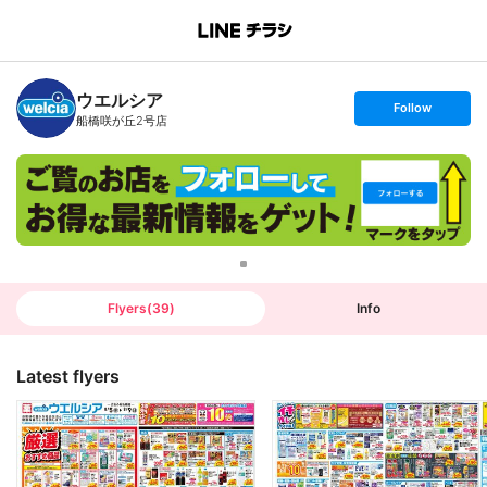
B
r
a
n
ウエルシア
c
s
Follow
h
e
船橋咲が丘2号店
T
t
o
f
p
o
l
l
o
w
Flyers
(
39
)
Info
Latest flyers