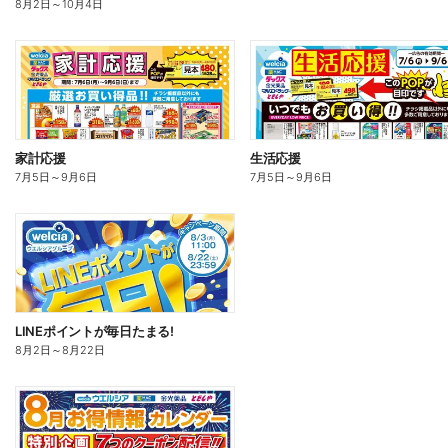
8月2日
～
10月4日
家計応援
生活応援
7月5日
～
9月6日
7月5日
～
9月6日
LINEポイントが毎日たまる!
8月2日
～
8月22日