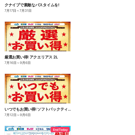
クナイプで素敵なバスタイムを!
7月17日
～
7月31日
厳選お買い得! アクエリアス 2L
7月16日
～
9月6日
いつでもお買い得! ソフトパックティッシュ
7月12日
～
9月6日
End Today