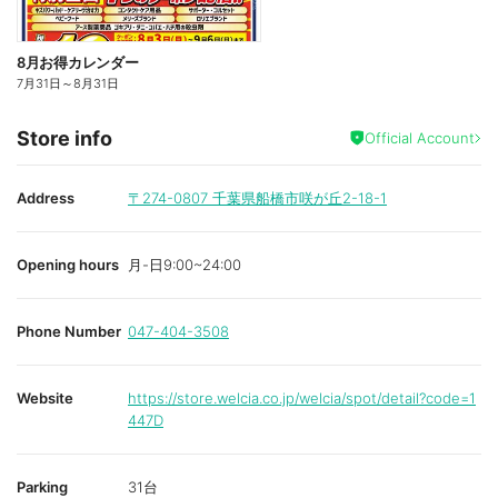
8月お得カレンダー
7月31日
～
8月31日
Store info
Official Account
Address
〒274-0807
千葉県船橋市咲が丘2-18-1
Opening hours
月-日9:00~24:00
Phone Number
047-404-3508
Website
https://store.welcia.co.jp/welcia/spot/detail?code=1
447D
Parking
31台