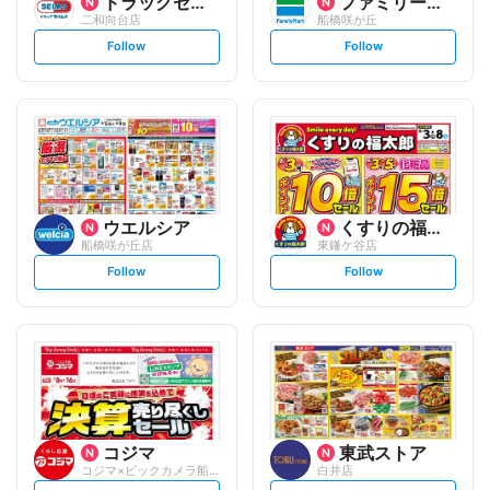
ドラッグセイムス
ファミリーマート
二和向台店
船橋咲が丘
s
s
Follow
Follow
e
e
t
t
f
f
o
o
l
l
l
l
o
o
w
w
ウエルシア
くすりの福太郎
船橋咲が丘店
東鎌ケ谷店
s
s
Follow
Follow
e
e
t
t
f
f
o
o
l
l
l
l
o
o
w
w
コジマ
東武ストア
コジマ×ビックカメラ船橋店
白井店