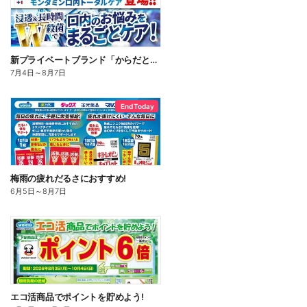
新プライベートブランド「からだとくらしに+1(プラスワン)」よりモンダミン口内トータルケア登場!
7月4日
～
8月7日
End Today
梅雨の疲れだるさにおすすめ!
6月5日
～
8月7日
エコ活商品でポイントを貯めよう!