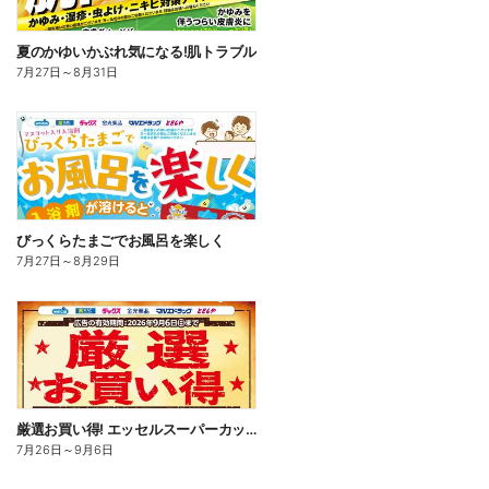
夏のかゆいかぶれ気になる!肌トラブル
7月27日
～
8月31日
びっくらたまごでお風呂を楽しく
7月27日
～
8月29日
厳選お買い得! エッセルスーパーカップ
7月26日
～
9月6日