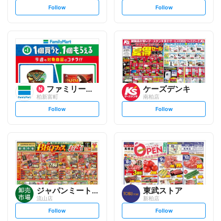
s
s
Follow
Follow
e
e
t
t
f
f
o
o
l
l
l
l
o
o
w
w
ファミリーマート
ケーズデンキ
柏新富町
南柏店
s
s
Follow
Follow
e
e
t
t
f
f
o
o
l
l
l
l
o
o
w
w
ジャパンミート卸売市場
東武ストア
流山店
新柏店
s
s
Follow
Follow
e
e
t
t