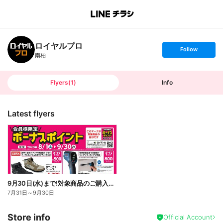
B
r
a
n
ロイヤルプロ
c
s
Follow
h
e
南柏
T
t
o
f
p
o
l
l
Flyers
(
1
)
Info
o
w
Latest flyers
9月30日(水)まで!対象商品のご購入でボーナスポイント!
7月31日
～
9月30日
Store info
Official Account