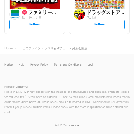
ファミリーマート
ドラッグストアモリ
山口葵二丁目
黒川店
s
s
Follow
Follow
e
e
t
t
f
f
o
o
l
l
l
l
o
o
Home
ココカラファイン
クスリ岩崎チェーン 維新公園店
w
w
Notice
Help
Privacy Policy
Terms and Conditions
Login
Prices in LINE Flyer
Prices in LINE Flyer may appear with tax included or both included and excluded. Products eligible
for reduced tax (8%) will have an asterisk (＊) next to their price. Some products have prices that in
clude trailing digits below ¥1. These prices may be truncated in LINE Flyer but could still affect you
r total if you purchase multiple items. Please check with the store in question for more detailed pric
e info.
©
LY Corporation