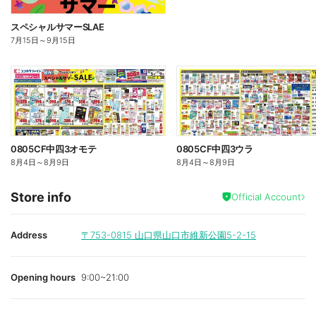
スペシャルサマーSLAE
7月15日
～
9月15日
0805CF中四3オモテ
0805CF中四3ウラ
8月4日
～
8月9日
8月4日
～
8月9日
Store info
Official Account
Address
〒753-0815
山口県山口市維新公園5-2-15
Opening hours
9:00~21:00