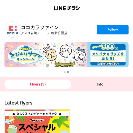
B
r
a
n
ココカラファイン
c
s
Follow
h
e
クスリ岩崎チェーン 維新公園店
T
t
o
f
p
o
l
l
o
w
Flyers
(
3
)
Info
Latest flyers