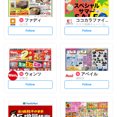
ファディ
ココカラファイン
山口店
クスリ岩崎チェーン 山口吉敷店
s
s
Follow
Follow
e
e
t
t
f
f
o
o
l
l
l
l
o
o
w
w
ウォンツ
アベイル
吉敷店
湯田店
s
s
Follow
Follow
e
e
t
t
f
f
o
o
l
l
l
l
o
o
w
w