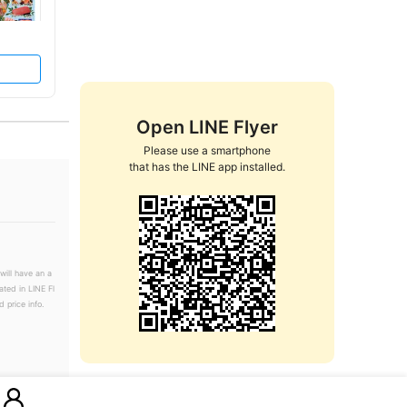
Open LINE Flyer
Please use a smartphone

that has the LINE app installed.
will have an a
ated in LINE Fl
 price info.