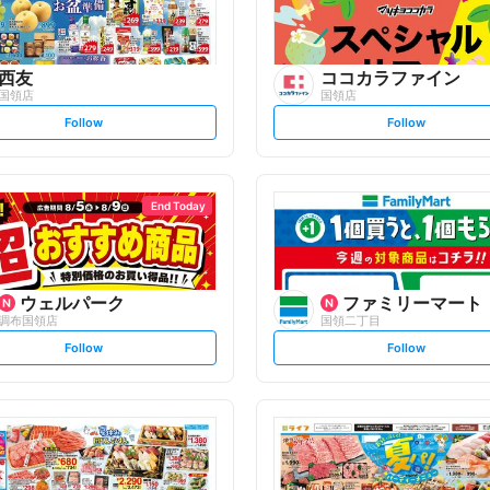
西友
ココカラファイン
国領店
国領店
s
s
Follow
Follow
e
e
t
t
f
f
o
o
l
l
l
l
o
o
End Today
w
w
ウェルパーク
ファミリーマート
調布国領店
国領二丁目
s
s
Follow
Follow
e
e
t
t
f
f
o
o
l
l
l
l
o
o
w
w