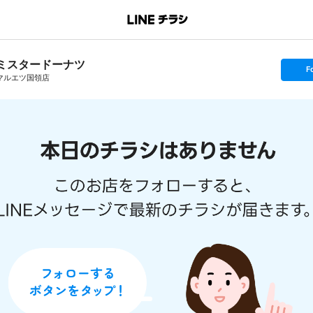
ミスタードーナツ
s
F
e
マルエツ国領店
t
f
o
l
l
o
w