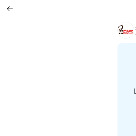
LINEチラシ
B
r
a
n
c
h
T
o
p