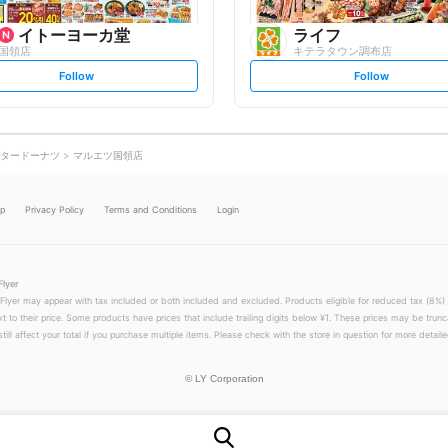
イトーヨーカ堂
ライフ
国領店
キテラタウン調布店
s
s
Follow
Follow
e
e
t
t
f
f
o
o
l
l
l
l
o
o
タードーナツ
マルエツ国領店
w
w
lp
Privacy Policy
Terms and Conditions
Login
Flyer
 Flyer may appear with tax included or both included and excluded. Products eligible for reduced tax (8%) 
xt to their price. Some products have prices that include trailing digits below ¥1. These prices may be trunc
till affect your total if you purchase multiple items. Please check with the store in question for more detailed
©
LY Corporation