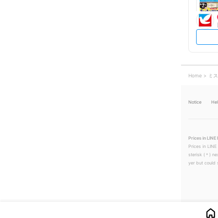
Home
ミス
Notice
He
Prices in LINE 
Prices in LINE
sterisk (＊) ne
yer but could s