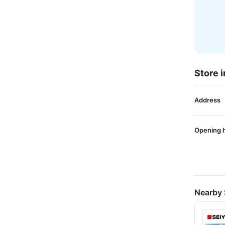
Store i
Address
Opening 
Nearby 