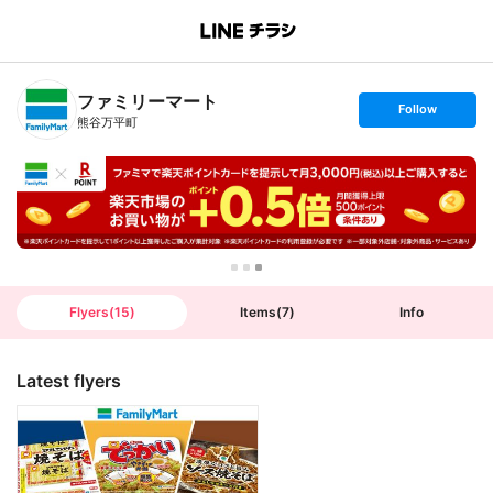
B
r
a
n
ファミリーマート
c
s
Follow
h
e
熊谷万平町
T
t
o
f
p
o
l
l
o
w
Flyers
(
15
)
Items
(
7
)
Info
Latest flyers