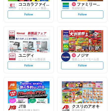
ココカラファイン
ファミリーマート
くすりセイジョー 熊谷駅前店
熊谷駅北口
s
s
Follow
Follow
e
e
t
t
f
f
o
o
l
l
l
l
o
o
w
w
ユニディ
ノジマ
ニットーモール熊谷店
熊谷ニットーモール店
s
s
Follow
Follow
e
e
t
t
f
f
o
o
l
l
l
l
o
o
w
w
JTB
クスリのアオキ
熊谷店(個人旅行)
熊谷銀座店