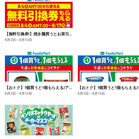
【無料引換券!】焼き麺買うとお茶引換券貰える!
8月3日
～
8月10日
【おトク】1個買うと1個もらえる/アイス
8月3日
～
8月10日
8月3日
～
8月10日