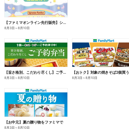
【ファミマオンライン先行販売】シルバニアファミリー
8月3日
～
8月10日
【旨さ格別、こだわり尽くし】ご予約弁当
8月3日
～
8月10日
8月3日
～
8月10日
【お中元】夏の贈り物をファミマで
8月3日
～
8月10日