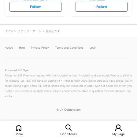
s
s
Follow
Follow
e
e
t
t
f
f
o
o
l
l
l
l
o
o
Home
ファミリーマート
熊谷万平町
w
w
Notice
Help
Privacy Policy
Terms and Conditions
Login
Prices in LINE Flyer
Prices in LINE Flyer may appear with tax included or both included and excluded. Products eligible
for reduced tax (8%) will have an asterisk (＊) next to their price. Some products have prices that in
clude trailing digits below ¥1. These prices may be truncated in LINE Flyer but could still affect you
r total if you purchase multiple items. Please check with the store in question for more detailed pric
e info.
©
LY Corporation
Home
Find Stores
My Page