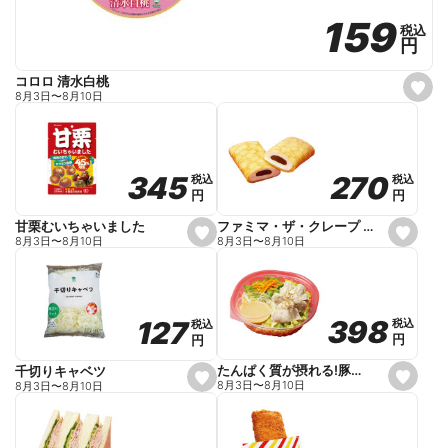
159
159
税込
税込
円
円
コロロ 清水白桃
s
8月3日
〜
8月10日
e
t
f
a
v
o
270
270
345
345
税込
税込
税込
税込
r
円
円
円
円
i
t
e
ファミマ・ザ・クレープ 生チョコ
甘栗むいちゃいました
s
s
8月3日
〜
8月10日
8月3日
〜
8月10日
e
e
t
t
f
f
a
a
v
v
o
o
398
398
127
127
税込
税込
税込
税込
r
r
円
円
円
円
i
i
t
t
e
e
たんぱく質が摂れる!豚しゃぶのパスタサラダ
千切りキャベツ
s
s
8月3日
〜
8月10日
8月3日
〜
8月10日
e
e
t
t
f
f
a
a
v
v