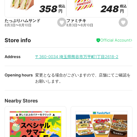
o
o
248
248
358
358
税込
税込
税込
税込
r
r
円
円
円
円
i
i
t
t
e
e
ファミチキ
たっぷりハムサンド
s
s
8月3日
〜
8月10日
8月3日
〜
8月10日
e
e
t
t
f
f
Store info
a
a
Official Account
v
v
o
o
r
r
i
i
Address
〒360-0034
埼玉県熊谷市万平町1丁目2618-2
t
t
e
e
Opening hours
変更となる場合がございますので、店舗にてご確認を
お願いします。
Nearby Stores