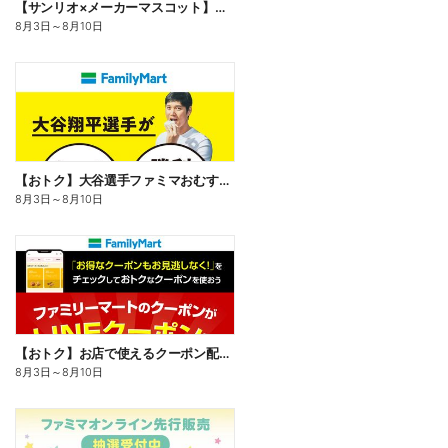
【サンリオ×メーカーマスコット】オリジナルグッズ貰える!
8月3日
～
8月10日
【おトク】大谷選手ファミマおむすび割
8月3日
～
8月10日
【おトク】お店で使えるクーポン配信中
8月3日
～
8月10日