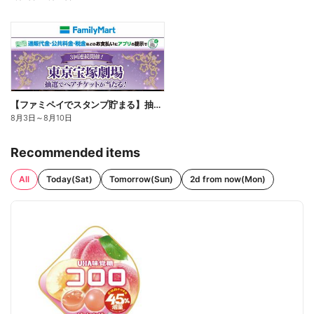
【ファミペイでスタンプ貯まる】抽選でペアチケットが当たる!
8月3日
～
8月10日
Recommended items
All
Today(Sat)
Tomorrow(Sun)
2d from now(Mon)