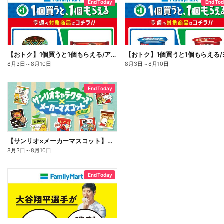
End Today
End To
【おトク】1個買うと1個もらえる/アイス
8月3日
～
8月10日
8月3日
～
8月10日
End Today
【サンリオ×メーカーマスコット】オリジナルグッズ貰える!
8月3日
～
8月10日
End Today