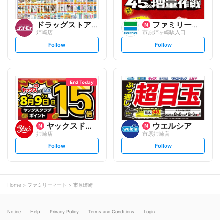
ドラッグストアコスモス
ファミリーマート
姉崎店
市原姉ヶ崎駅入口
s
s
Follow
Follow
e
e
t
t
f
f
o
o
l
l
l
l
o
o
End Today
w
w
ヤックスドラッグ
ウエルシア
姉崎店
市原姉崎店
s
s
Follow
Follow
e
e
t
t
f
f
o
o
l
l
l
l
o
o
Home
ファミリーマート
市原姉崎
w
w
Notice
Help
Privacy Policy
Terms and Conditions
Login