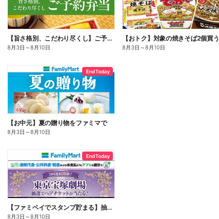
【旨さ格別、こだわり尽くし】ご予約弁当
8月3日
～
8月10日
8月3日
～
8月10日
End Today
【お中元】夏の贈り物をファミマで
8月3日
～
8月10日
End Today
【ファミペイでスタンプ貯まる】抽選でペアチケットが当たる!
8月3日
～
8月10日