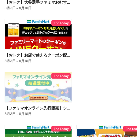
【おトク】大谷選手ファミマおむすび割
8月3日
～
8月10日
End Today
【おトク】お店で使えるクーポン配信中
8月3日
～
8月10日
End Today
【ファミマオンライン先行販売】シルバニアファミリー
8月3日
～
8月10日
End Today
End To