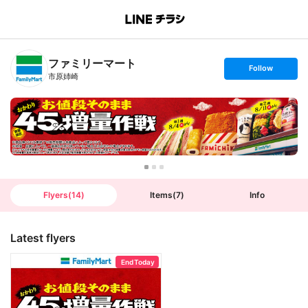
B
r
a
n
ファミリーマート
c
s
Follow
h
e
市原姉崎
T
t
o
f
p
o
l
l
o
w
Flyers
(
14
)
Items
(
7
)
Info
Latest flyers
End Today