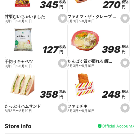
270
270
345
345
税込
税込
税込
税込
r
円
円
円
円
i
t
e
ファミマ・ザ・クレープ 生チョコ
甘栗むいちゃいました
s
s
8月3日
〜
8月10日
8月3日
〜
8月10日
e
e
t
t
f
f
a
a
v
v
o
o
398
398
127
127
税込
税込
税込
税込
r
r
円
円
円
円
i
i
t
t
e
e
たんぱく質が摂れる!豚しゃぶのパスタサラダ
千切りキャベツ
s
s
8月3日
〜
8月10日
8月3日
〜
8月10日
e
e
t
t
f
f
a
a
v
v
o
o
248
248
358
358
税込
税込
税込
税込
r
r
円
円
円
円
i
i
t
t
e
e
ファミチキ
たっぷりハムサンド
s
s
8月3日
〜
8月10日
8月3日
〜
8月10日
e
e
t
t
f
f
Store info
a
a
Official Account
v
v
o
o
r
r