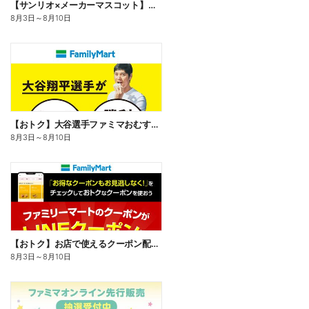
【サンリオ×メーカーマスコット】オリジナルグッズ貰える!
8月3日
～
8月10日
【おトク】大谷選手ファミマおむすび割
8月3日
～
8月10日
【おトク】お店で使えるクーポン配信中
8月3日
～
8月10日