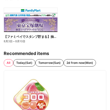
【ファミペイでスタンプ貯まる】抽選でペアチケットが当たる!
8月3日
～
8月10日
Recommended items
All
Today(Sat)
Tomorrow(Sun)
2d from now(Mon)