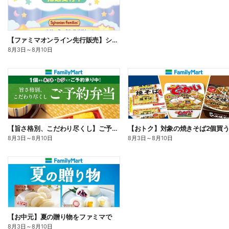
【ファミマオンライン先行販売】シルバニアファミリー
8月3日
～
8月10日
【旨さ格別、こだわり尽くし】ご予約弁当
8月3日
～
8月10日
8月3日
～
8月10日
【お中元】夏の贈り物をファミマで
8月3日
～
8月10日