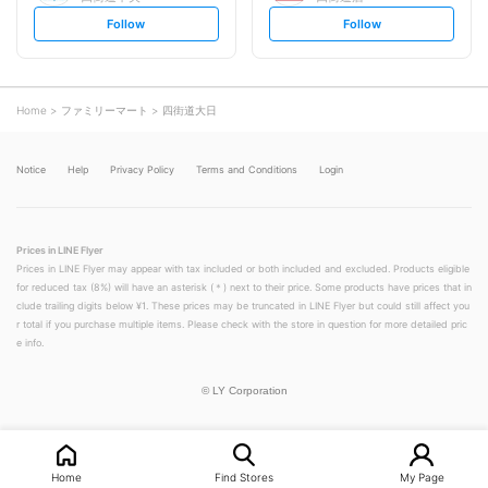
s
s
Follow
Follow
e
e
t
t
f
f
o
o
l
l
l
l
o
o
Home
ファミリーマート
四街道大日
w
w
Notice
Help
Privacy Policy
Terms and Conditions
Login
Prices in LINE Flyer
Prices in LINE Flyer may appear with tax included or both included and excluded. Products eligible
for reduced tax (8%) will have an asterisk (＊) next to their price. Some products have prices that in
clude trailing digits below ¥1. These prices may be truncated in LINE Flyer but could still affect you
r total if you purchase multiple items. Please check with the store in question for more detailed pric
e info.
©
LY Corporation
Home
Find Stores
My Page