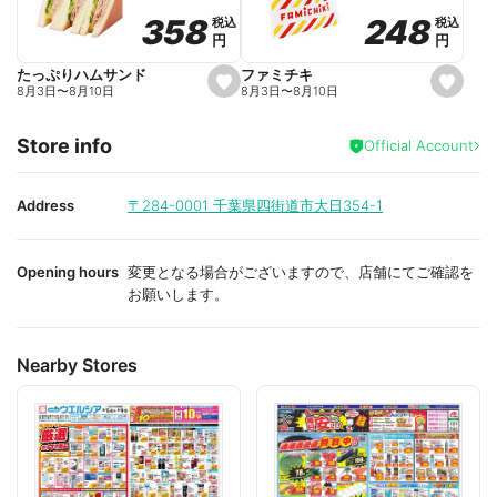
o
o
248
248
358
358
税込
税込
税込
税込
r
r
円
円
円
円
i
i
t
t
e
e
ファミチキ
たっぷりハムサンド
s
s
8月3日
〜
8月10日
8月3日
〜
8月10日
e
e
t
t
f
f
Store info
a
a
Official Account
v
v
o
o
r
r
i
i
Address
〒284-0001
千葉県四街道市大日354-1
t
t
e
e
Opening hours
変更となる場合がございますので、店舗にてご確認を
お願いします。
Nearby Stores