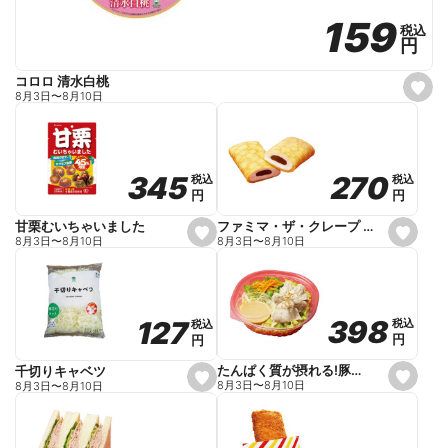
159
159
税込
税込
円
円
コロロ 清水白桃
s
8月3日
〜
8月10日
e
t
f
a
v
o
270
270
345
345
税込
税込
税込
税込
r
円
円
円
円
i
t
e
ファミマ・ザ・クレープ 生チョコ
甘栗むいちゃいました
s
s
8月3日
〜
8月10日
8月3日
〜
8月10日
e
e
t
t
f
f
a
a
v
v
o
o
398
398
127
127
税込
税込
税込
税込
r
r
円
円
円
円
i
i
t
t
e
e
たんぱく質が摂れる!豚しゃぶのパスタサラダ
千切りキャベツ
s
s
8月3日
〜
8月10日
8月3日
〜
8月10日
e
e
t
t
f
f
a
a
v
v