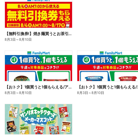
【無料引換券!】焼き麺買うとお茶引換券貰える!
8月3日
～
8月10日
【おトク】1個買うと1個もらえる/アイス
8月3日
～
8月10日
8月3日
～
8月10日