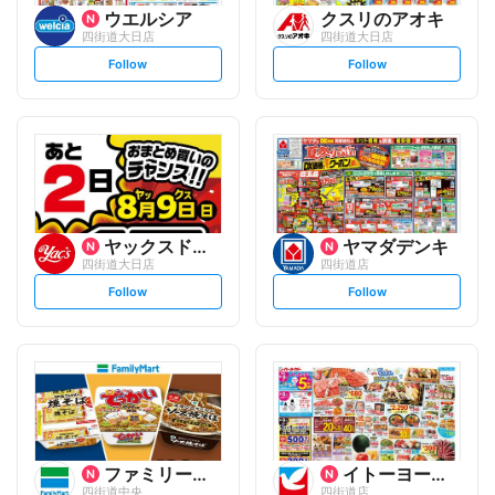
ウエルシア
クスリのアオキ
四街道大日店
四街道大日店
s
s
Follow
Follow
e
e
t
t
f
f
o
o
l
l
l
l
o
o
w
w
ヤックスドラッグ
ヤマダデンキ
四街道大日店
四街道店
s
s
Follow
Follow
e
e
t
t
f
f
o
o
l
l
l
l
o
o
w
w
ファミリーマート
イトーヨーカ堂
四街道中央
四街道店