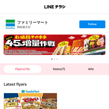
B
r
a
n
ファミリーマート
c
s
Follow
h
e
四街道大日
T
t
o
f
p
o
l
l
o
w
Flyers
(
15
)
Items
(
7
)
Info
Latest flyers