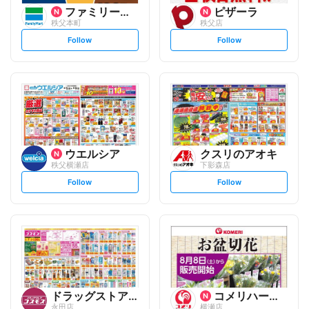
ファミリーマート
ピザーラ
秩父本町
秩父店
s
s
Follow
Follow
e
e
t
t
f
f
o
o
l
l
l
l
o
o
w
w
ウエルシア
クスリのアオキ
秩父横瀬店
下影森店
s
s
Follow
Follow
e
e
t
t
f
f
o
o
l
l
l
l
o
o
w
w
ドラッグストアコスモス
コメリハード&グリーン
永田店
横瀬店