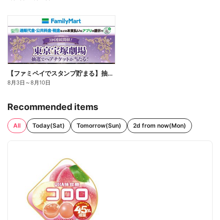
【ファミペイでスタンプ貯まる】抽選でペアチケットが当たる!
8月3日
～
8月10日
Recommended items
All
Today(Sat)
Tomorrow(Sun)
2d from now(Mon)