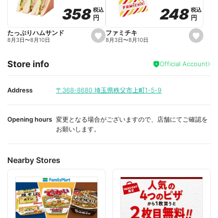
o
o
248
248
358
358
税込
税込
税込
税込
r
r
円
円
円
円
i
i
t
t
e
e
ファミチキ
たっぷりハムサンド
s
s
8月3日
〜
8月10日
8月3日
〜
8月10日
e
e
t
t
f
f
Store info
a
a
Official Account
v
v
o
o
r
r
i
i
Address
〒368-8680
埼玉県秩父市上町1-5-9
t
t
e
e
Opening hours
変更となる場合がございますので、店舗にてご確認を
お願いします。
Nearby Stores