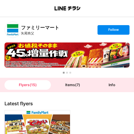
B
r
a
n
ファミリーマート
c
s
Follow
h
e
矢尾秩父
T
t
o
f
p
o
l
l
o
w
Flyers
(
15
)
Items
(
7
)
Info
Latest flyers