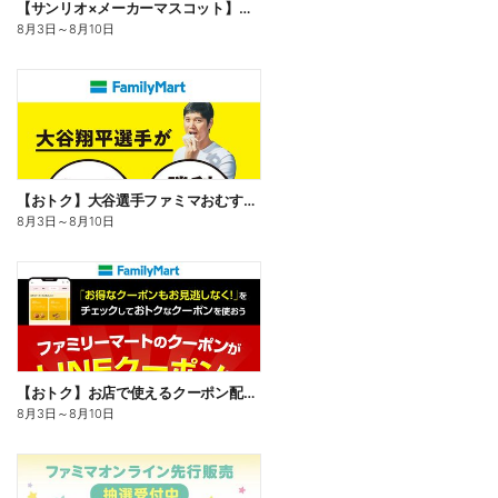
【サンリオ×メーカーマスコット】オリジナルグッズ貰える!
8月3日
～
8月10日
【おトク】大谷選手ファミマおむすび割
8月3日
～
8月10日
【おトク】お店で使えるクーポン配信中
8月3日
～
8月10日