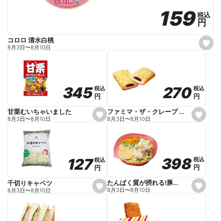
159
159
税込
税込
円
円
コロロ 清水白桃
s
8月3日
〜
8月10日
e
t
f
a
v
o
270
270
345
345
税込
税込
税込
税込
r
円
円
円
円
i
t
e
ファミマ・ザ・クレープ 生チョコ
甘栗むいちゃいました
s
s
8月3日
〜
8月10日
8月3日
〜
8月10日
e
e
t
t
f
f
a
a
v
v
o
o
398
398
127
127
税込
税込
税込
税込
r
r
円
円
円
円
i
i
t
t
e
e
たんぱく質が摂れる!豚しゃぶのパスタサラダ
千切りキャベツ
s
s
8月3日
〜
8月10日
8月3日
〜
8月10日
e
e
t
t
f
f
a
a
v
v