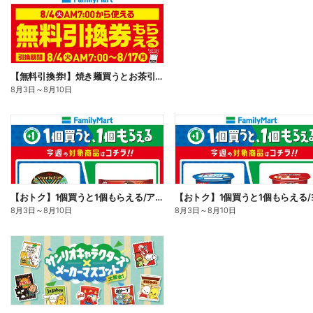
【無料引換券!】焼き麺買うとお茶引換券貰える!
8月3日
～
8月10日
【おトク】1個買うと1個もらえる/アイス
8月3日
～
8月10日
8月3日
～
8月10日