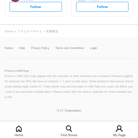
s
s
Follow
Follow
e
e
t
t
f
f
o
o
l
l
l
l
o
o
Home
ファミリーマート
矢尾秩父
w
w
Notice
Help
Privacy Policy
Terms and Conditions
Login
Prices in LINE Flyer
Prices in LINE Flyer may appear with tax included or both included and excluded. Products eligible
for reduced tax (8%) will have an asterisk (＊) next to their price. Some products have prices that in
clude trailing digits below ¥1. These prices may be truncated in LINE Flyer but could still affect you
r total if you purchase multiple items. Please check with the store in question for more detailed pric
e info.
©
LY Corporation
Home
Find Stores
My Page