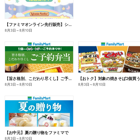
【ファミマオンライン先行販売】シルバニアファミリー
8月3日
～
8月10日
【旨さ格別、こだわり尽くし】ご予約弁当
8月3日
～
8月10日
8月3日
～
8月10日
【お中元】夏の贈り物をファミマで
8月3日
～
8月10日