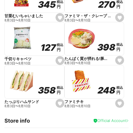
270
270
345
345
税込
税込
税込
税込
r
円
円
円
円
i
t
e
ファミマ・ザ・クレープ 生チョコ
甘栗むいちゃいました
s
s
8月3日
〜
8月10日
8月3日
〜
8月10日
e
e
t
t
f
f
a
a
v
v
o
o
398
398
127
127
税込
税込
税込
税込
r
r
円
円
円
円
i
i
t
t
e
e
たんぱく質が摂れる!豚しゃぶのパスタサラダ
千切りキャベツ
s
s
8月3日
〜
8月10日
8月3日
〜
8月10日
e
e
t
t
f
f
a
a
v
v
o
o
248
248
358
358
税込
税込
税込
税込
r
r
円
円
円
円
i
i
t
t
e
e
ファミチキ
たっぷりハムサンド
s
s
8月3日
〜
8月10日
8月3日
〜
8月10日
e
e
t
t
f
f
Store info
a
a
Official Account
v
v
o
o
r
r