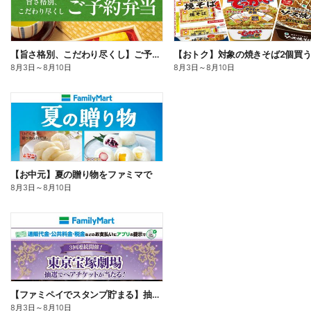
【旨さ格別、こだわり尽くし】ご予約弁当
8月3日
～
8月10日
8月3日
～
8月10日
【お中元】夏の贈り物をファミマで
8月3日
～
8月10日
【ファミペイでスタンプ貯まる】抽選でペアチケットが当たる!
8月3日
～
8月10日