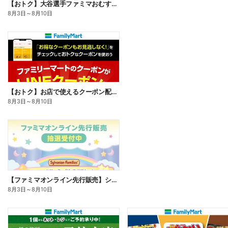
【おトク】大谷選手ファミマおむすび割
8月3日
～
8月10日
【おトク】お店で使えるクーポン配信中
8月3日
～
8月10日
【ファミマオンライン先行販売】シルバニアファミリー
8月3日
～
8月10日