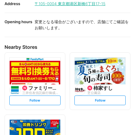
i
i
Address
〒105-0004
東京都港区新橋6丁目17-15
t
t
e
e
Opening hours
変更となる場合がございますので、店舗にてご確認を
お願いします。
Nearby Stores
ファミリーマート
柿家すし
三井住友信託銀行御成門/S
芝公園店
s
s
Follow
Follow
e
e
t
t
f
f
o
o
l
l
l
l
o
o
w
w