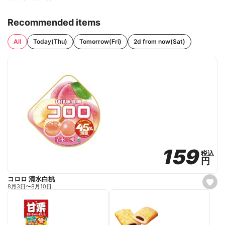
Recommended items
All
Today(Thu)
Tomorrow(Fri)
2d from now(Sat)
159
159
税込
税込
円
円
コロロ 清水白桃
s
8月3日
〜
8月10日
e
t
f
a
v
o