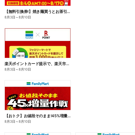
【無料引換券!】焼き麺買うとお茶引換券貰える!
8月3日
～
8月10日
楽天ポイントカード提示で、楽天市場でのお買い物がおトクに!
8月3日
～
8月10日
【おトク】お値段そのまま!45%増量作戦!
8月3日
～
8月10日