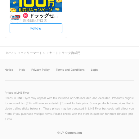
ドラッグセイムス
新橋日比谷口店
s
Follow
e
t
f
o
l
l
o
Home
ファミリーマート
ミヤモトドラッグ御成門
w
Notice
Help
Privacy Policy
Terms and Conditions
Login
Prices in LINE Flyer
Prices in LINE Flyer may appear with tax included or both included and excluded. Products eligible
for reduced tax (8%) will have an asterisk (＊) next to their price. Some products have prices that in
clude trailing digits below ¥1. These prices may be truncated in LINE Flyer but could still affect you
r total if you purchase multiple items. Please check with the store in question for more detailed pric
e info.
©
LY Corporation