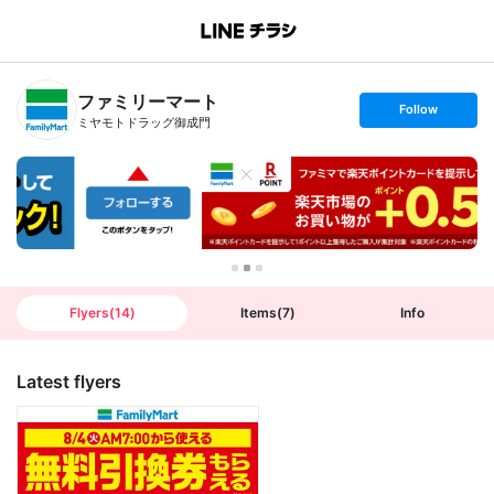
B
r
a
n
ファミリーマート
c
s
Follow
h
e
ミヤモトドラッグ御成門
T
t
o
f
p
o
l
l
o
w
Flyers
(
14
)
Items
(
7
)
Info
Latest flyers