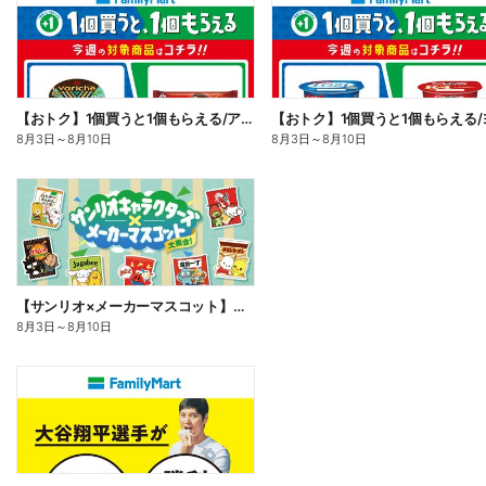
【おトク】1個買うと1個もらえる/アイス
8月3日
～
8月10日
8月3日
～
8月10日
【サンリオ×メーカーマスコット】オリジナルグッズ貰える!
8月3日
～
8月10日