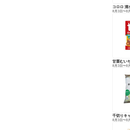
コロロ 清
8月3日
〜
8
甘栗むい
8月3日
〜
8
千切りキ
8月3日
〜
8