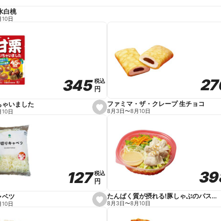
水白桃
月10日
27
27
345
345
税込
税込
円
円
ファミマ・ザ・クレープ 生チョコ
ちゃいました
s
8月3日
〜
8月10日
月10日
e
t
f
a
v
o
r
i
t
39
39
127
127
e
税込
税込
円
円
たんぱく質が摂れる!豚しゃぶのパスタサラダ
ャベツ
s
8月3日
〜
8月10日
月10日
e
t
f