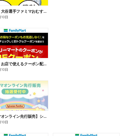
【おトク】大谷選手ファミマおむすび割
月10日
【おトク】お店で使えるクーポン配信中
月10日
【ファミマオンライン先行販売】シルバニアファミリー
月10日