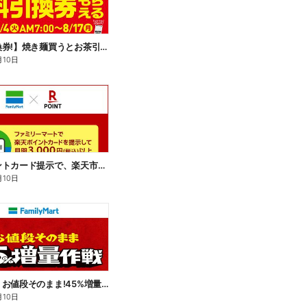
【無料引換券!】焼き麺買うとお茶引換券貰える!
月10日
楽天ポイントカード提示で、楽天市場でのお買い物がおトクに!
月10日
【おトク】お値段そのまま!45%増量作戦!
月10日