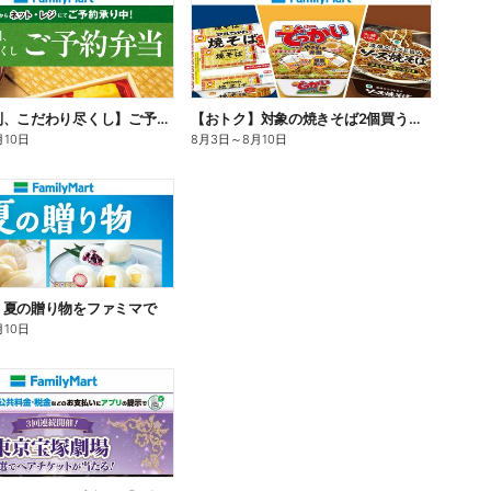
【旨さ格別、こだわり尽くし】ご予約弁当
【おトク】対象の焼きそば2個買うと100円引き!
月10日
8月3日
～
8月10日
】夏の贈り物をファミマで
月10日