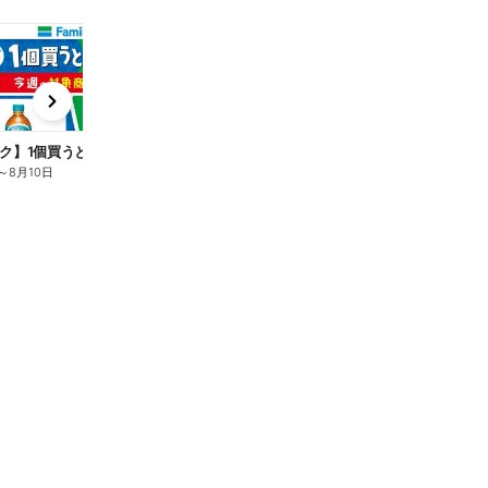
t
x
e
n
ク】1個買うと1個もらえる/麦茶
～
8月10日