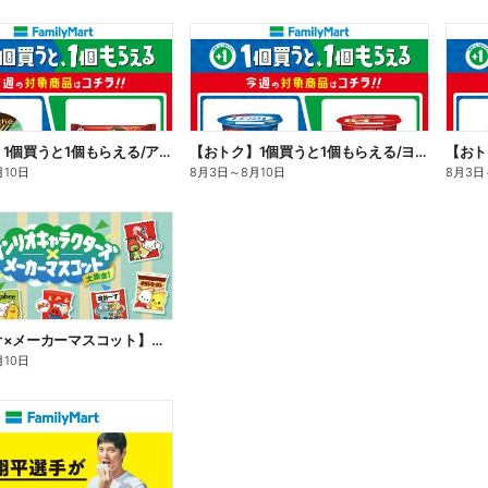
【おトク】1個買うと1個もらえる/アイス
【おトク】1個買うと1個もらえる/ヨーグルト
【おト
月10日
8月3日
～
8月10日
8月3日
【サンリオ×メーカーマスコット】オリジナルグッズ貰える!
月10日