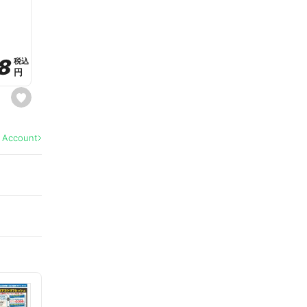
a
v
o
r
i
t
8
8
e
税込
税込
円
円
s
e
t
f
a
l Account
v
o
r
i
t
e