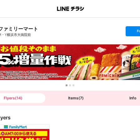
ファミリーマート
s
F
e
M・Y横浜市大病院前
t
f
o
l
l
o
w
Flyers
(
14
)
Items
(
7
)
Info
lyers