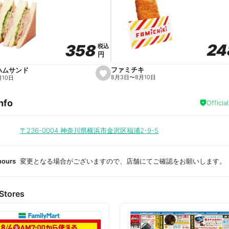
a
v
o
r
i
t
24
24
358
358
e
税込
税込
円
円
ファミチキ
ハムサンド
s
8月3日
〜
8月10日
月10日
e
t
f
nfo
a
Officia
v
o
r
i
〒236-0004
神奈川県横浜市金沢区福浦2-9-5
t
e
hours
変更となる場合がございますので、店舗にてご確認をお願いします。
Stores