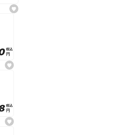
s
e
t
f
a
v
o
r
i
t
0
0
税込
税込
e
円
円
s
e
t
f
a
v
o
r
i
t
8
8
e
税込
税込
円
円
s
e
t
f