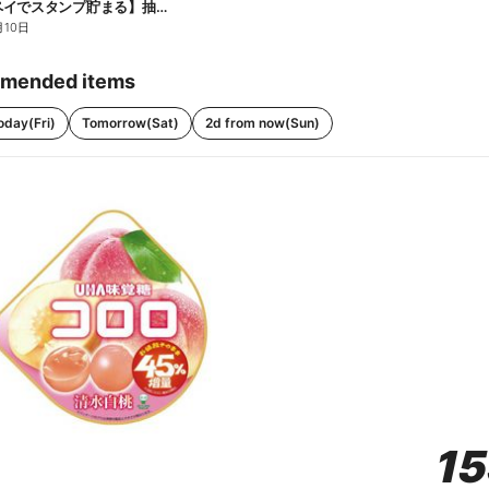
【ファミペイでスタンプ貯まる】抽選でペアチケットが当たる!
月10日
mended items
oday(Fri)
Tomorrow(Sat)
2d from now(Sun)
1
1