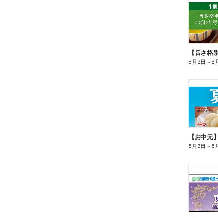
8月3日
～
8
【お中元
8月3日
～
8