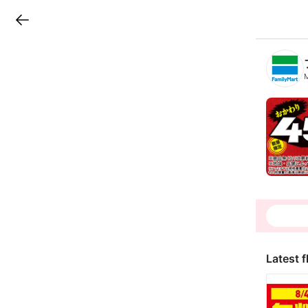
LINEチラシ
B
r
a
n
c
h
T
o
p
Latest f