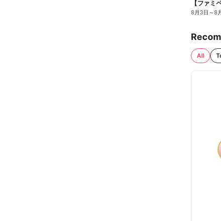
8月3日
～
8
Recom
All
T