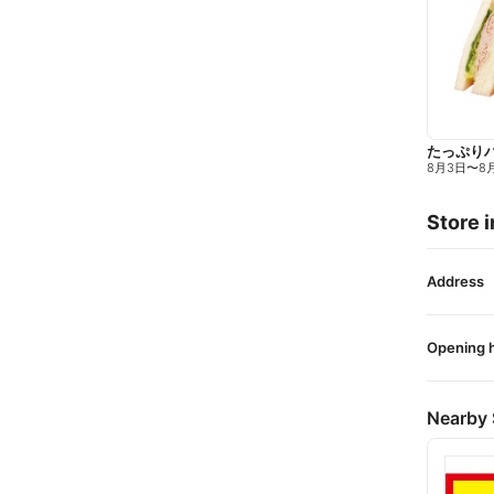
たっぷり
8月3日
〜
8
Store i
Address
Opening 
Nearby 