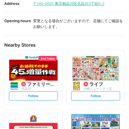
i
i
Address
〒140-0001
東京都品川区北品川3丁目6-2
t
t
e
e
Opening hours
変更となる場合がございますので、店舗にてご確認を
お願いします。
Nearby Stores
End Today
ファミリーマート
ライフ
北品川
大崎ニューシティ店
s
s
Follow
Follow
e
e
t
t
f
f
o
o
l
l
l
l
o
o
w
w