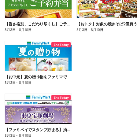
【旨さ格別、こだわり尽くし】ご予約弁当
8月3日
～
8月10日
8月3日
～
8月10日
End Today
【お中元】夏の贈り物をファミマで
8月3日
～
8月10日
End Today
【ファミペイでスタンプ貯まる】抽選でペアチケットが当たる!
8月3日
～
8月10日