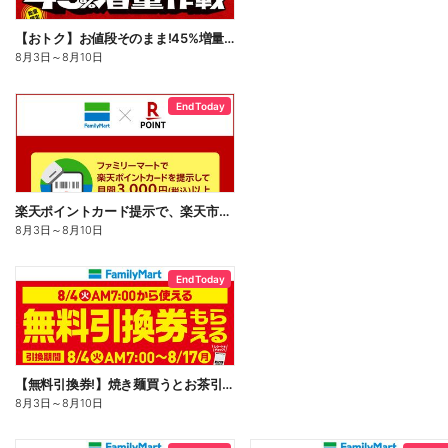
【おトク】お値段そのまま!45%増量作戦!
8月3日
～
8月10日
End Today
楽天ポイントカード提示で、楽天市場でのお買い物がおトクに!
8月3日
～
8月10日
End Today
【無料引換券!】焼き麺買うとお茶引換券貰える!
8月3日
～
8月10日