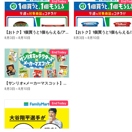
End Today
End To
【おトク】1個買うと1個もらえる/アイス
8月3日
～
8月10日
8月3日
～
8月10日
End Today
【サンリオ×メーカーマスコット】オリジナルグッズ貰える!
8月3日
～
8月10日
End Today