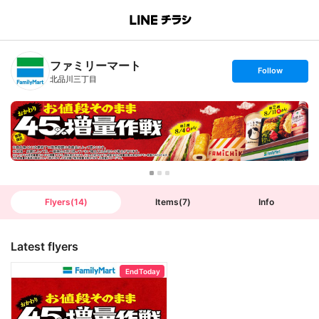
B
r
a
n
ファミリーマート
c
s
Follow
h
e
北品川三丁目
T
t
o
f
p
o
l
l
o
w
Flyers
(
14
)
Items
(
7
)
Info
Latest flyers
End Today