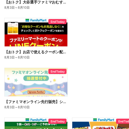
【おトク】大谷選手ファミマおむすび割
8月3日
～
8月10日
End Today
【おトク】お店で使えるクーポン配信中
8月3日
～
8月10日
End Today
【ファミマオンライン先行販売】シルバニアファミリー
8月3日
～
8月10日
End Today
End To