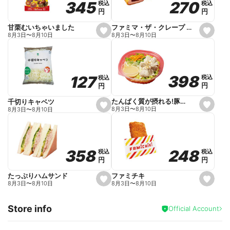
270
270
345
345
税込
税込
税込
税込
r
円
円
円
円
i
t
e
ファミマ・ザ・クレープ 生チョコ
甘栗むいちゃいました
s
s
8月3日
〜
8月10日
8月3日
〜
8月10日
e
e
t
t
f
f
a
a
v
v
o
o
398
398
127
127
税込
税込
税込
税込
r
r
円
円
円
円
i
i
t
t
e
e
たんぱく質が摂れる!豚しゃぶのパスタサラダ
千切りキャベツ
s
s
8月3日
〜
8月10日
8月3日
〜
8月10日
e
e
t
t
f
f
a
a
v
v
o
o
248
248
358
358
税込
税込
税込
税込
r
r
円
円
円
円
i
i
t
t
e
e
ファミチキ
たっぷりハムサンド
s
s
8月3日
〜
8月10日
8月3日
〜
8月10日
e
e
t
t
f
f
Store info
a
a
Official Account
v
v
o
o
r
r