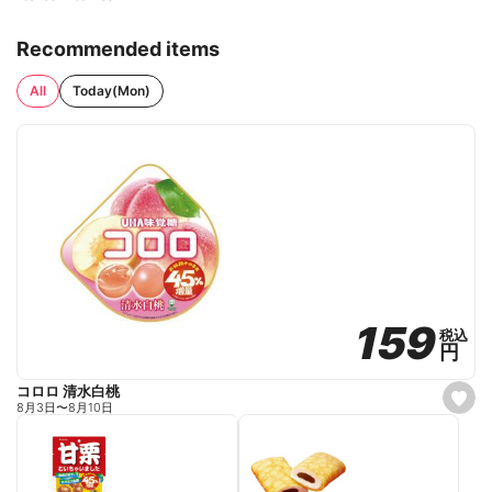
Recommended items
All
Today(Mon)
159
159
税込
税込
円
円
コロロ 清水白桃
s
8月3日
〜
8月10日
e
t
f
a
v
o