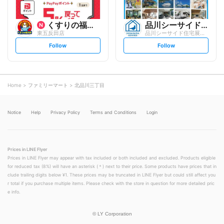
くすりの福太郎
品川シーサイド住宅展示場
東五反田店
品川シーサイド住宅展示場
s
s
Follow
Follow
e
e
t
t
f
f
o
o
l
l
l
l
o
o
Home
ファミリーマート
北品川三丁目
w
w
Notice
Help
Privacy Policy
Terms and Conditions
Login
Prices in LINE Flyer
Prices in LINE Flyer may appear with tax included or both included and excluded. Products eligible
for reduced tax (8%) will have an asterisk (＊) next to their price. Some products have prices that in
clude trailing digits below ¥1. These prices may be truncated in LINE Flyer but could still affect you
r total if you purchase multiple items. Please check with the store in question for more detailed pric
e info.
©
LY Corporation