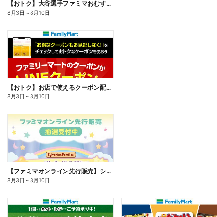
【おトク】大谷選手ファミマおむすび割
8月3日
～
8月10日
【おトク】お店で使えるクーポン配信中
8月3日
～
8月10日
【ファミマオンライン先行販売】シルバニアファミリー
8月3日
～
8月10日