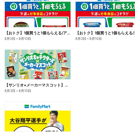
【おトク】1個買うと1個もらえる/アイス
8月3日
～
8月10日
8月3日
～
8月10日
【サンリオ×メーカーマスコット】オリジナルグッズ貰える!
8月3日
～
8月10日