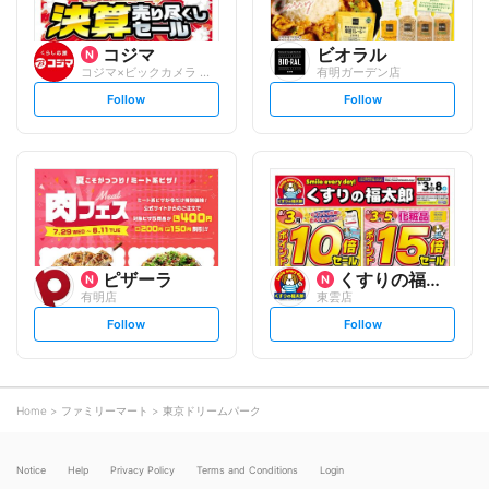
コジマ
ビオラル
コジマ×ビックカメラ 有明ガーデン店
有明ガーデン店
s
s
Follow
Follow
e
e
t
t
f
f
o
o
l
l
l
l
o
o
w
w
ピザーラ
くすりの福太郎
有明店
東雲店
s
s
Follow
Follow
e
e
t
t
f
f
o
o
l
l
l
l
o
o
Home
ファミリーマート
東京ドリームパーク
w
w
Notice
Help
Privacy Policy
Terms and Conditions
Login