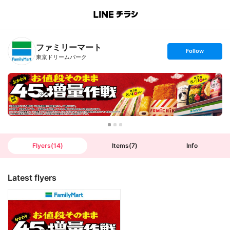
B
r
a
n
ファミリーマート
c
s
Follow
h
e
東京ドリームパーク
T
t
o
f
p
o
l
l
o
w
Flyers
(
14
)
Items
(
7
)
Info
Latest flyers