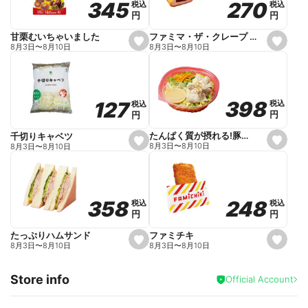
270
270
345
345
税込
税込
税込
税込
r
円
円
円
円
i
t
e
ファミマ・ザ・クレープ 生チョコ
甘栗むいちゃいました
s
s
8月3日
〜
8月10日
8月3日
〜
8月10日
e
e
t
t
f
f
a
a
v
v
o
o
398
398
127
127
税込
税込
税込
税込
r
r
円
円
円
円
i
i
t
t
e
e
たんぱく質が摂れる!豚しゃぶのパスタサラダ
千切りキャベツ
s
s
8月3日
〜
8月10日
8月3日
〜
8月10日
e
e
t
t
f
f
a
a
v
v
o
o
248
248
358
358
税込
税込
税込
税込
r
r
円
円
円
円
i
i
t
t
e
e
ファミチキ
たっぷりハムサンド
s
s
8月3日
〜
8月10日
8月3日
〜
8月10日
e
e
t
t
f
f
Store info
a
a
Official Account
v
v
o
o
r
r