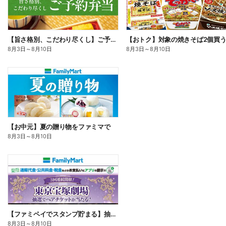
【旨さ格別、こだわり尽くし】ご予約弁当
8月3日
～
8月10日
8月3日
～
8月10日
【お中元】夏の贈り物をファミマで
8月3日
～
8月10日
【ファミペイでスタンプ貯まる】抽選でペアチケットが当たる!
8月3日
～
8月10日