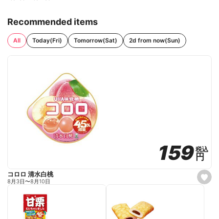
Recommended items
All
Today(Fri)
Tomorrow(Sat)
2d from now(Sun)
159
159
税込
税込
円
円
コロロ 清水白桃
s
8月3日
〜
8月10日
e
t
f
a
v
o