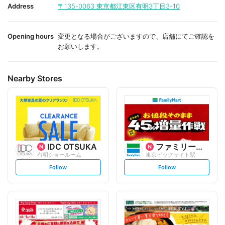
i
i
Address
〒135-0063
東京都江東区有明3丁目3-10
t
t
e
e
Opening hours
変更となる場合がございますので、店舗にてご確認を
お願いします。
Nearby Stores
IDC OTSUKA
ファミリーマート
有明ショールーム
東京ビッグサイト駅
s
s
Follow
Follow
e
e
t
t
f
f
o
o
l
l
l
l
o
o
w
w