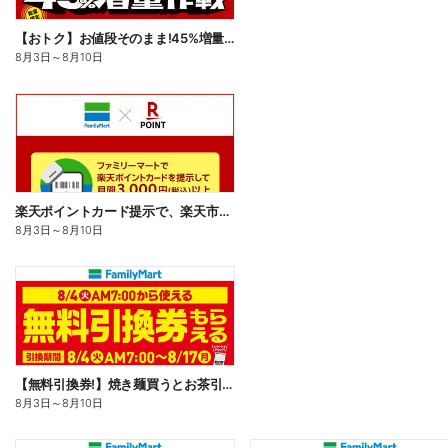
【おトク】お値段そのまま!45%増量作戦!
8月3日
～
8月10日
楽天ポイントカード提示で、楽天市場でのお買い物がおトクに!
8月3日
～
8月10日
【無料引換券!】焼き麺買うとお茶引換券貰える!
8月3日
～
8月10日