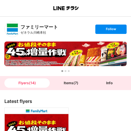
B
r
a
n
ファミリーマート
c
s
Follow
h
e
ゼネラル川崎本社
T
t
o
f
p
o
l
l
o
w
Flyers
(
14
)
Items
(
7
)
Info
Latest flyers