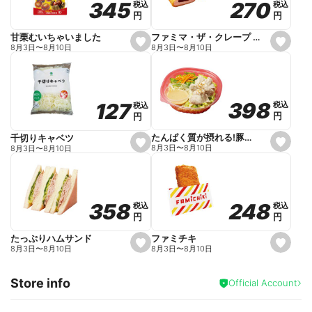
270
270
345
345
税込
税込
税込
税込
r
円
円
円
円
i
t
e
ファミマ・ザ・クレープ 生チョコ
甘栗むいちゃいました
s
s
8月3日
〜
8月10日
8月3日
〜
8月10日
e
e
t
t
f
f
a
a
v
v
o
o
398
398
127
127
税込
税込
税込
税込
r
r
円
円
円
円
i
i
t
t
e
e
たんぱく質が摂れる!豚しゃぶのパスタサラダ
千切りキャベツ
s
s
8月3日
〜
8月10日
8月3日
〜
8月10日
e
e
t
t
f
f
a
a
v
v
o
o
248
248
358
358
税込
税込
税込
税込
r
r
円
円
円
円
i
i
t
t
e
e
ファミチキ
たっぷりハムサンド
s
s
8月3日
〜
8月10日
8月3日
〜
8月10日
e
e
t
t
f
f
Store info
a
a
Official Account
v
v
o
o
r
r