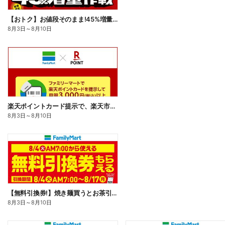
【おトク】お値段そのまま!45%増量作戦!
8月3日
～
8月10日
楽天ポイントカード提示で、楽天市場でのお買い物がおトクに!
8月3日
～
8月10日
【無料引換券!】焼き麺買うとお茶引換券貰える!
8月3日
～
8月10日