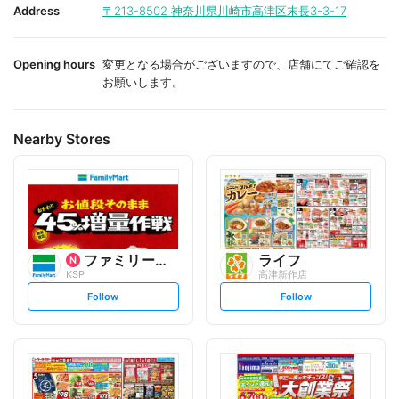
i
i
Address
〒213-8502
神奈川県川崎市高津区末長3-3-17
t
t
e
e
Opening hours
変更となる場合がございますので、店舗にてご確認を
お願いします。
Nearby Stores
ファミリーマート
ライフ
KSP
高津新作店
s
s
Follow
Follow
e
e
t
t
f
f
o
o
l
l
l
l
o
o
w
w