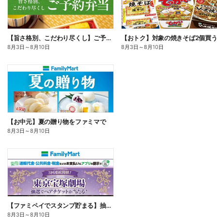
【旨さ格別、こだわり尽くし】ご予約弁当
8月3日
～
8月10日
8月3日
～
8月10日
【お中元】夏の贈り物をファミマで
8月3日
～
8月10日
【ファミペイでスタンプ貯まる】抽選でペアチケットが当たる!
8月3日
～
8月10日