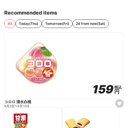
Recommended items
All
Today(Thu)
Tomorrow(Fri)
2d from now(Sat)
159
159
税込
税込
円
円
コロロ 清水白桃
s
8月3日
〜
8月10日
e
t
f
a
v
o