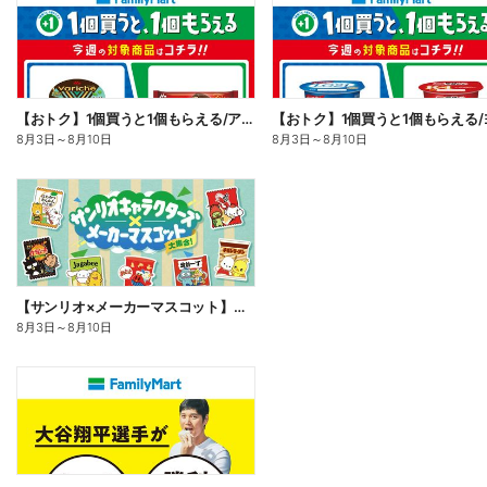
【おトク】1個買うと1個もらえる/アイス
8月3日
～
8月10日
8月3日
～
8月10日
【サンリオ×メーカーマスコット】オリジナルグッズ貰える!
8月3日
～
8月10日