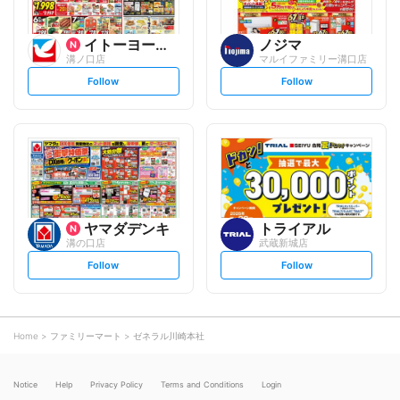
イトーヨーカ堂
ノジマ
溝ノ口店
マルイファミリー溝口店
s
s
Follow
Follow
e
e
t
t
f
f
o
o
l
l
l
l
o
o
w
w
ヤマダデンキ
トライアル
溝の口店
武蔵新城店
s
s
Follow
Follow
e
e
t
t
f
f
o
o
l
l
l
l
o
o
Home
ファミリーマート
ゼネラル川崎本社
w
w
Notice
Help
Privacy Policy
Terms and Conditions
Login