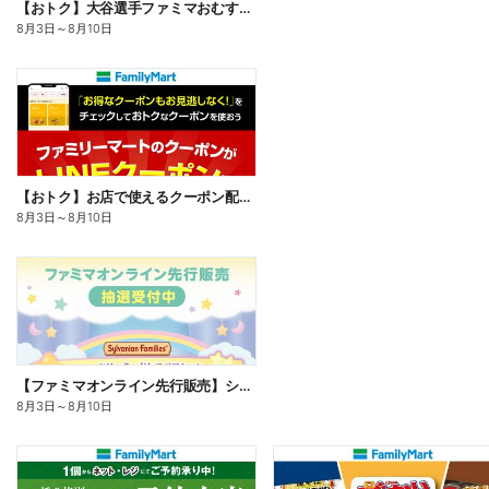
【おトク】大谷選手ファミマおむすび割
8月3日
～
8月10日
【おトク】お店で使えるクーポン配信中
8月3日
～
8月10日
【ファミマオンライン先行販売】シルバニアファミリー
8月3日
～
8月10日