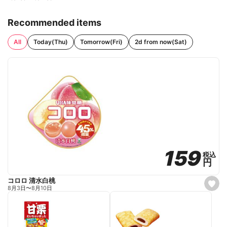
Recommended items
All
Today(Thu)
Tomorrow(Fri)
2d from now(Sat)
159
159
税込
税込
円
円
コロロ 清水白桃
s
8月3日
〜
8月10日
e
t
f
a
v
o