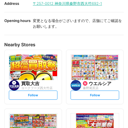
i
i
Address
〒257-0012
神奈川県秦野市西大竹692-1
t
t
e
e
Opening hours
変更となる場合がございますので、店舗にてご確認を
お願いします。
Nearby Stores
買取大吉
ウエルシア
ヨークフーズ西大竹店
秦野尾尻店
s
s
Follow
Follow
e
e
t
t
f
f
o
o
l
l
l
l
o
o
w
w