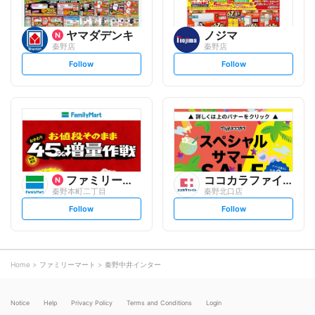
ヤマダデンキ
ノジマ
秦野店
秦野店
s
s
Follow
Follow
e
e
t
t
f
f
o
o
l
l
l
l
o
o
w
w
ファミリーマート
ココカラファイン
秦野本町二丁目
秦野北口店
s
s
Follow
Follow
e
e
t
t
f
f
o
o
l
l
l
l
o
o
Home
ファミリーマート
秦野中井インター
w
w
Notice
Help
Privacy Policy
Terms and Conditions
Login