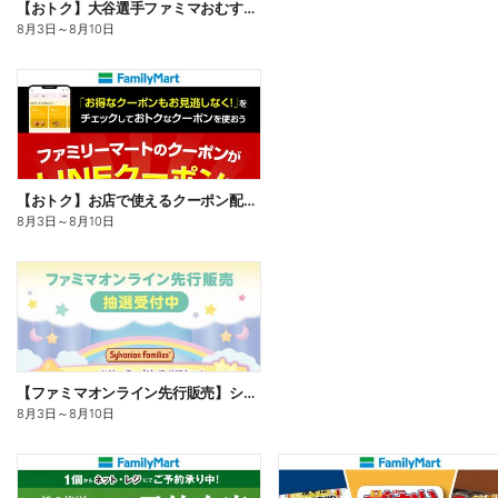
【おトク】大谷選手ファミマおむすび割
8月3日
～
8月10日
【おトク】お店で使えるクーポン配信中
8月3日
～
8月10日
【ファミマオンライン先行販売】シルバニアファミリー
8月3日
～
8月10日