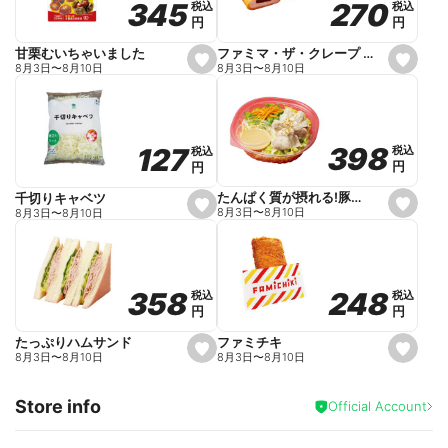
270
270
345
345
税込
税込
税込
税込
r
円
円
円
円
i
t
e
ファミマ・ザ・クレープ 生チョコ
甘栗むいちゃいました
s
s
8月3日
〜
8月10日
8月3日
〜
8月10日
e
e
t
t
f
f
a
a
v
v
o
o
398
398
127
127
税込
税込
税込
税込
r
r
円
円
円
円
i
i
t
t
e
e
たんぱく質が摂れる!豚しゃぶのパスタサラダ
千切りキャベツ
s
s
8月3日
〜
8月10日
8月3日
〜
8月10日
e
e
t
t
f
f
a
a
v
v
o
o
248
248
358
358
税込
税込
税込
税込
r
r
円
円
円
円
i
i
t
t
e
e
ファミチキ
たっぷりハムサンド
s
s
8月3日
〜
8月10日
8月3日
〜
8月10日
e
e
t
t
f
f
Store info
a
a
Official Account
v
v
o
o
r
r