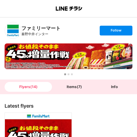
B
r
a
n
ファミリーマート
c
s
Follow
h
e
秦野中井インター
T
t
o
f
p
o
l
l
o
w
Flyers
(
14
)
Items
(
7
)
Info
Latest flyers