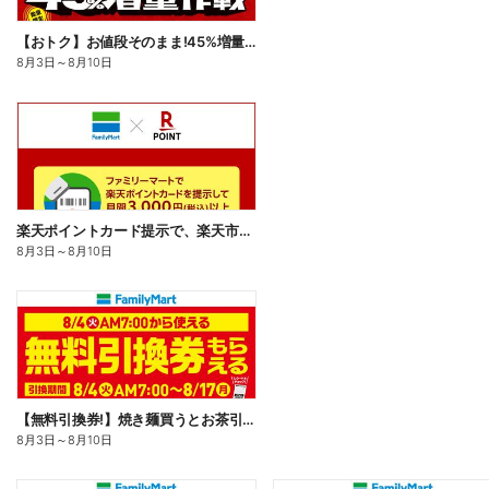
【おトク】お値段そのまま!45%増量作戦!
8月3日
～
8月10日
楽天ポイントカード提示で、楽天市場でのお買い物がおトクに!
8月3日
～
8月10日
【無料引換券!】焼き麺買うとお茶引換券貰える!
8月3日
～
8月10日