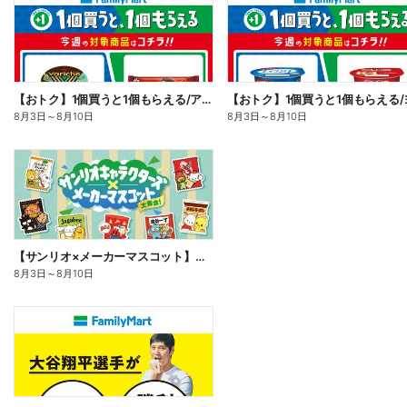
【おトク】1個買うと1個もらえる/アイス
8月3日
～
8月10日
8月3日
～
8月10日
【サンリオ×メーカーマスコット】オリジナルグッズ貰える!
8月3日
～
8月10日