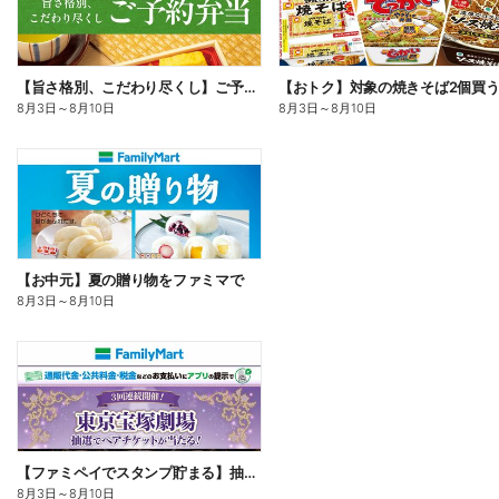
【旨さ格別、こだわり尽くし】ご予約弁当
8月3日
～
8月10日
8月3日
～
8月10日
【お中元】夏の贈り物をファミマで
8月3日
～
8月10日
【ファミペイでスタンプ貯まる】抽選でペアチケットが当たる!
8月3日
～
8月10日