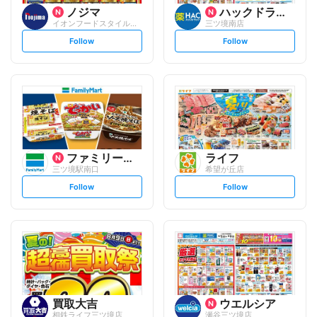
ノジマ
ハックドラッグ
イオンフードスタイル三ツ境店
三ツ境南店
s
s
Follow
Follow
e
e
t
t
f
f
o
o
l
l
l
l
o
o
w
w
ファミリーマート
ライフ
三ツ境駅南口
希望が丘店
s
s
Follow
Follow
e
e
t
t
f
f
o
o
l
l
l
l
o
o
w
w
買取大吉
ウエルシア
相鉄ライフ三ツ境店
瀬谷三ツ境店