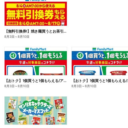
【無料引換券!】焼き麺買うとお茶引換券貰える!
8月3日
～
8月10日
【おトク】1個買うと1個もらえる/アイス
8月3日
～
8月10日
8月3日
～
8月10日