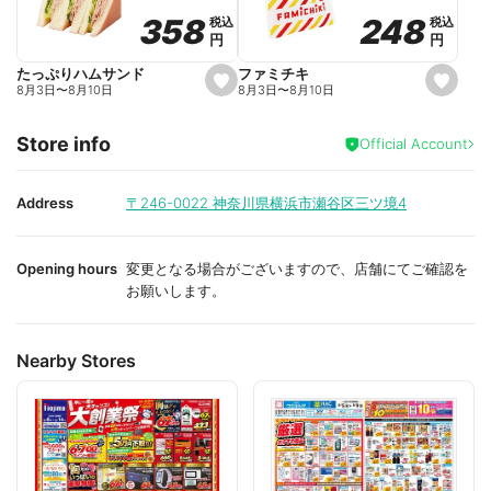
o
o
248
248
358
358
税込
税込
税込
税込
r
r
円
円
円
円
i
i
t
t
e
e
ファミチキ
たっぷりハムサンド
s
s
8月3日
〜
8月10日
8月3日
〜
8月10日
e
e
t
t
f
f
Store info
a
a
Official Account
v
v
o
o
r
r
i
i
Address
〒246-0022
神奈川県横浜市瀬谷区三ツ境4
t
t
e
e
Opening hours
変更となる場合がございますので、店舗にてご確認を
お願いします。
Nearby Stores