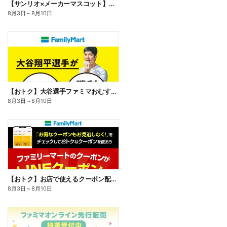
【サンリオ×メーカーマスコット】オリジナルグッズ貰える!
8月3日
～
8月10日
【おトク】大谷選手ファミマおむすび割
8月3日
～
8月10日
【おトク】お店で使えるクーポン配信中
8月3日
～
8月10日