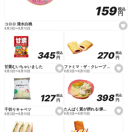
159
159
税込
税込
円
円
コロロ 清水白桃
s
8月3日
〜
8月10日
e
t
f
a
v
o
270
270
345
345
税込
税込
税込
税込
r
円
円
円
円
i
t
e
ファミマ・ザ・クレープ 生チョコ
甘栗むいちゃいました
s
s
8月3日
〜
8月10日
8月3日
〜
8月10日
e
e
t
t
f
f
a
a
v
v
o
o
398
398
127
127
税込
税込
税込
税込
r
r
円
円
円
円
i
i
t
t
e
e
たんぱく質が摂れる!豚しゃぶのパスタサラダ
千切りキャベツ
s
s
8月3日
〜
8月10日
8月3日
〜
8月10日
e
e
t
t
f
f
a
a
v
v