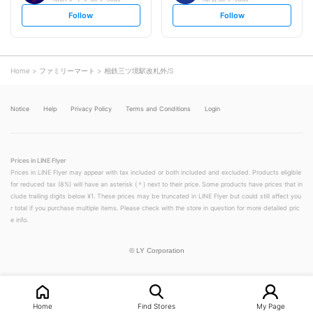
s
s
Follow
Follow
e
e
t
t
f
f
o
o
l
l
l
l
o
o
Home
ファミリーマート
相鉄三ツ境駅改札外/S
w
w
Notice
Help
Privacy Policy
Terms and Conditions
Login
Prices in LINE Flyer
Prices in LINE Flyer may appear with tax included or both included and excluded. Products eligible
for reduced tax (8%) will have an asterisk (＊) next to their price. Some products have prices that in
clude trailing digits below ¥1. These prices may be truncated in LINE Flyer but could still affect you
r total if you purchase multiple items. Please check with the store in question for more detailed pric
e info.
©
LY Corporation
Home
Find Stores
My Page