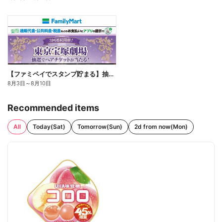
【ファミペイでスタンプ貯まる】抽選でペアチケットが当たる!
8月3日
～
8月10日
Recommended items
All
Today(Sat)
Tomorrow(Sun)
2d from now(Mon)