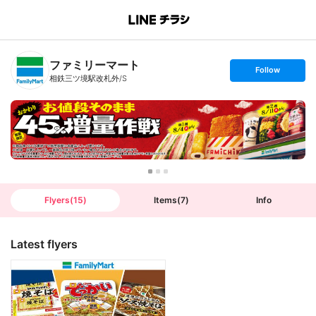
B
r
a
n
ファミリーマート
c
s
Follow
h
e
相鉄三ツ境駅改札外/S
T
t
o
f
p
o
l
l
o
w
Flyers
(
15
)
Items
(
7
)
Info
Latest flyers