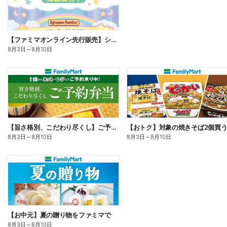
【ファミマオンライン先行販売】シルバニアファミリー
8月3日
～
8月10日
【旨さ格別、こだわり尽くし】ご予約弁当
8月3日
～
8月10日
8月3日
～
8月10日
【お中元】夏の贈り物をファミマで
8月3日
～
8月10日