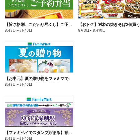
【旨さ格別、こだわり尽くし】ご予約弁当
8月3日
～
8月10日
8月3日
～
8月10日
【お中元】夏の贈り物をファミマで
8月3日
～
8月10日
【ファミペイでスタンプ貯まる】抽選でペアチケットが当たる!
8月3日
～
8月10日