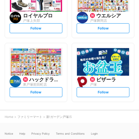
ロイヤルプロ
ウエルシア
戸塚上矢部
戸塚舞岡店
s
s
Follow
Follow
e
e
t
t
f
f
o
o
l
l
l
l
o
o
w
w
ハックドラッグ
ピザーラ
東戸塚前田町店
戸塚
s
s
Follow
Follow
e
e
t
t
f
f
o
o
l
l
l
l
o
o
Home
ファミリーマート
新!ガーデン戸塚/S
w
w
Notice
Help
Privacy Policy
Terms and Conditions
Login