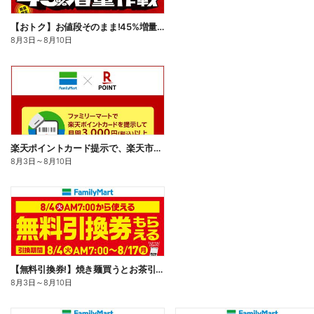
【おトク】お値段そのまま!45%増量作戦!
8月3日
～
8月10日
楽天ポイントカード提示で、楽天市場でのお買い物がおトクに!
8月3日
～
8月10日
【無料引換券!】焼き麺買うとお茶引換券貰える!
8月3日
～
8月10日