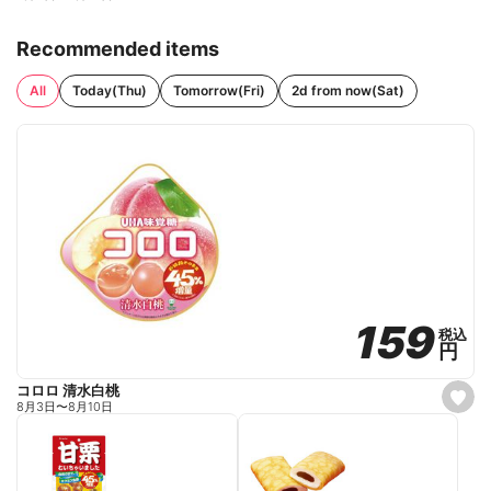
Recommended items
All
Today(Thu)
Tomorrow(Fri)
2d from now(Sat)
159
159
税込
税込
円
円
コロロ 清水白桃
s
8月3日
〜
8月10日
e
t
f
a
v
o