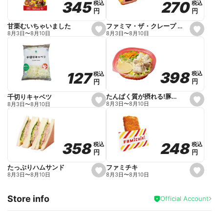
270
270
345
345
税込
税込
税込
税込
r
円
円
円
円
i
t
e
ファミマ・ザ・クレープ 生チョコ
甘栗むいちゃいました
s
s
8月3日
〜
8月10日
8月3日
〜
8月10日
e
e
t
t
f
f
a
a
v
v
o
o
398
398
127
127
税込
税込
税込
税込
r
r
円
円
円
円
i
i
t
t
e
e
たんぱく質が摂れる!豚しゃぶのパスタサラダ
千切りキャベツ
s
s
8月3日
〜
8月10日
8月3日
〜
8月10日
e
e
t
t
f
f
a
a
v
v
o
o
248
248
358
358
税込
税込
税込
税込
r
r
円
円
円
円
i
i
t
t
e
e
ファミチキ
たっぷりハムサンド
s
s
8月3日
〜
8月10日
8月3日
〜
8月10日
e
e
t
t
f
f
Store info
a
a
Official Account
v
v
o
o
r
r