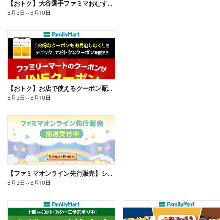
【おトク】大谷選手ファミマおむすび割
8月3日
～
8月10日
【おトク】お店で使えるクーポン配信中
8月3日
～
8月10日
【ファミマオンライン先行販売】シルバニアファミリー
8月3日
～
8月10日