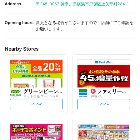
i
i
Address
〒245-0053
神奈川県横浜市戸塚区上矢部町284-1
t
t
e
e
Opening hours
変更となる場合がございますので、店舗にてご確認を
お願いします。
Nearby Stores
グリーンビーンズ
ファミリーマート
ネット専用スーパー(戸塚営業所)
戸塚PA
s
s
Follow
Follow
e
e
t
t
f
f
o
o
l
l
l
l
o
o
w
w