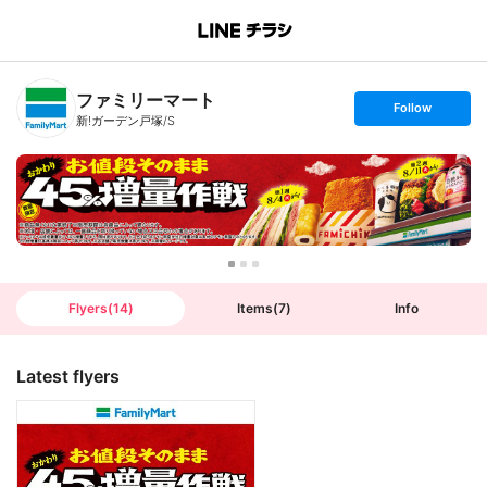
B
r
a
n
ファミリーマート
c
s
Follow
h
e
新!ガーデン戸塚/S
T
t
o
f
p
o
l
l
o
w
Flyers
(
14
)
Items
(
7
)
Info
Latest flyers