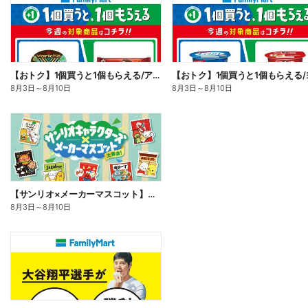
【おトク】1個買うと1個もらえる/アイス
8月3日
～
8月10日
8月3日
～
8月10日
【サンリオ×メーカーマスコット】オリジナルグッズ貰える!
8月3日
～
8月10日