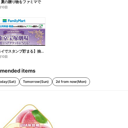
】夏の贈り物をファミマで
月10日
【ファミペイでスタンプ貯まる】抽選でペアチケットが当たる!
月10日
mended items
oday(Sat)
Tomorrow(Sun)
2d from now(Mon)