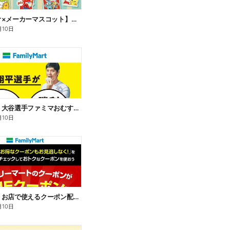
【サンリオ×メーカーマスコット】オリジナルグッズ貰える!
月10日
【おトク】大谷選手ファミマおむすび割
月10日
【おトク】お店で使えるクーポン配信中
月10日