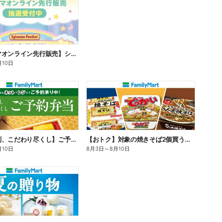
【ファミマオンライン先行販売】シルバニアファミリー
月10日
【旨さ格別、こだわり尽くし】ご予約弁当
【おトク】対象の焼きそば2個買うと100円引き!
月10日
8月3日
～
8月10日