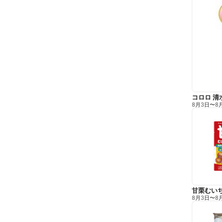
コロロ 清
8月3日
〜
8
甘栗むい
8月3日
〜
8