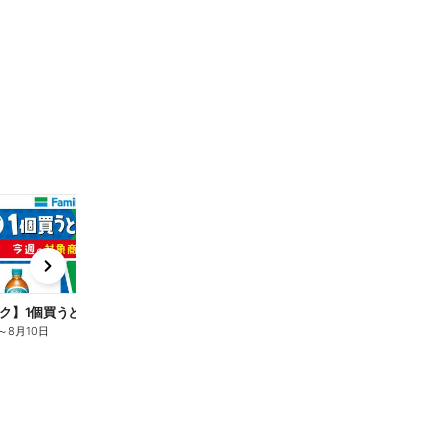
t
x
e
n
ク】1個買うと1個もらえる/麦茶
～
8月10日