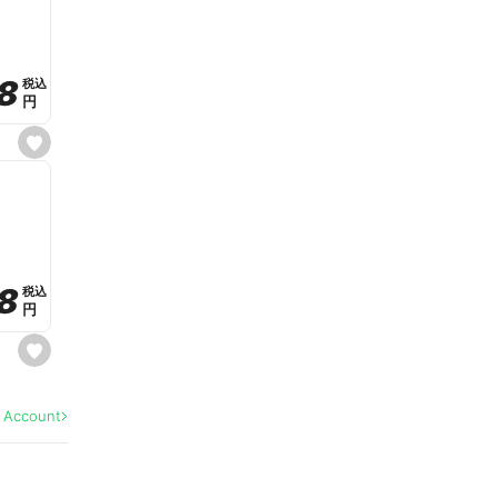
v
o
r
i
t
8
8
e
税込
税込
円
円
s
e
t
f
a
v
o
r
i
t
8
8
e
税込
税込
円
円
s
e
t
f
a
l Account
v
o
r
i
t