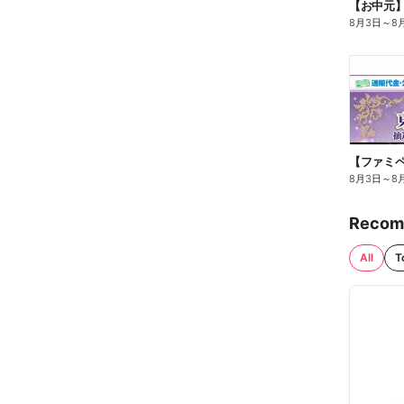
【お中元
8月3日
～
8
8月3日
～
8
Recom
All
T