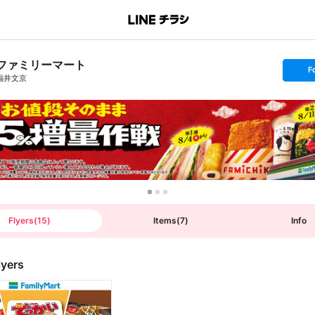
ファミリーマート
s
F
e
福井文京
t
f
o
l
l
o
w
Flyers
(
15
)
Items
(
7
)
Info
lyers