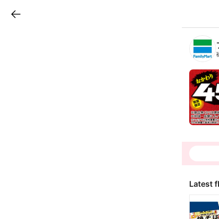
LINEチラシ
B
r
a
n
c
h
T
o
p
Latest f