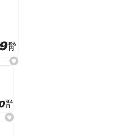
59
59
税込
税込
円
円
s
e
t
f
a
v
o
r
i
t
0
0
税込
税込
e
円
円
s
e
t
f
a