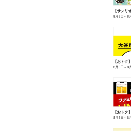
8月3日
～
8
8月3日
～
8
8月3日
～
8