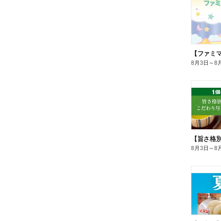
8月3日
～
8
8月3日
～
8