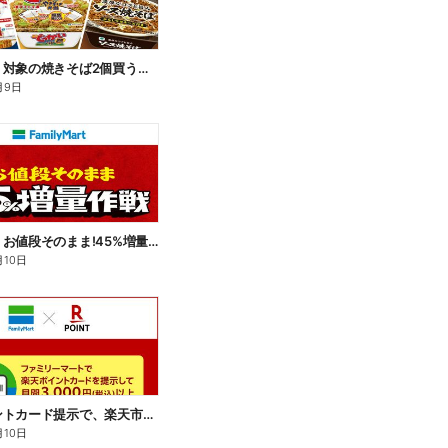
【おトク】対象の焼きそば2個買うと100円引き!
月9日
【おトク】お値段そのまま!45%増量作戦!
月10日
楽天ポイントカード提示で、楽天市場でのお買い物がおトクに!
月10日