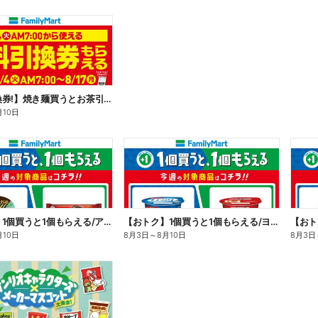
【無料引換券!】焼き麺買うとお茶引換券貰える!
月10日
【おトク】1個買うと1個もらえる/アイス
【おトク】1個買うと1個もらえる/ヨーグルト
【おト
月10日
8月3日
～
8月10日
8月3日