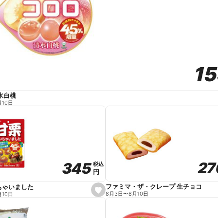
1
1
水白桃
月10日
27
27
345
345
税込
税込
円
円
ファミマ・ザ・クレープ 生チョコ
ちゃいました
s
8月3日
〜
8月10日
月10日
e
t
f
a