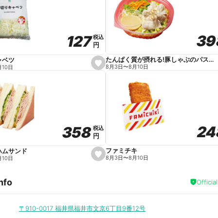
v
o
r
i
t
39
39
127
127
e
税込
税込
円
円
たんぱく質が摂れる!豚しゃぶのパスタサラダ
ャベツ
s
8月3日
〜
8月10日
月10日
e
t
f
a
v
o
r
i
t
24
24
358
358
e
税込
税込
円
円
ファミチキ
ハムサンド
s
8月3日
〜
8月10日
月10日
e
t
f
nfo
a
Officia
v
o
r
i
〒910-0017
福井県福井市文京6丁目9番12号
t