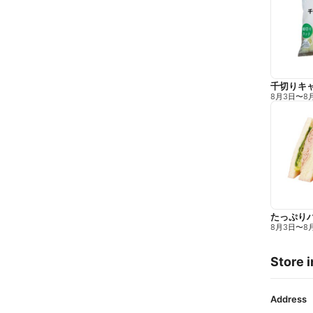
千切りキ
8月3日
〜
8
たっぷり
8月3日
〜
8
Store i
Address