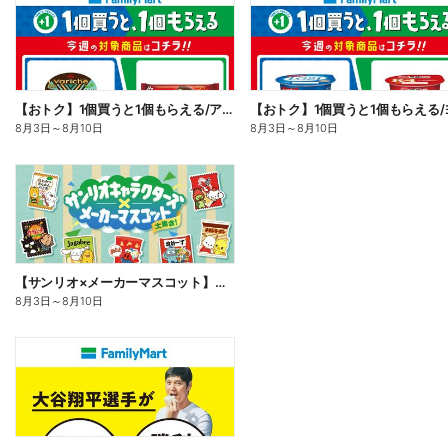
【おトク】1個買うと1個もらえる/アイス
8月3日
～
8月10日
8月3日
～
8月10日
【サンリオ×メーカーマスコット】オリジナルグッズ貰える!
8月3日
～
8月10日