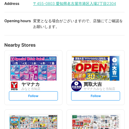
i
i
Address
〒455-0803
愛知県名古屋市港区入場2丁目2304
t
t
e
e
Opening hours
変更となる場合がございますので、店舗にてご確認を
お願いします。
Nearby Stores
ヤマナカ
買取大吉
みなと当知店
ヤマナカみなと当知店
s
s
Follow
Follow
e
e
t
t
f
f
o
o
l
l
l
l
o
o
w
w