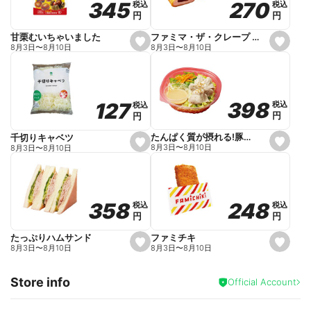
270
270
345
345
税込
税込
税込
税込
r
円
円
円
円
i
t
e
ファミマ・ザ・クレープ 生チョコ
甘栗むいちゃいました
s
s
8月3日
〜
8月10日
8月3日
〜
8月10日
e
e
t
t
f
f
a
a
v
v
o
o
398
398
127
127
税込
税込
税込
税込
r
r
円
円
円
円
i
i
t
t
e
e
たんぱく質が摂れる!豚しゃぶのパスタサラダ
千切りキャベツ
s
s
8月3日
〜
8月10日
8月3日
〜
8月10日
e
e
t
t
f
f
a
a
v
v
o
o
248
248
358
358
税込
税込
税込
税込
r
r
円
円
円
円
i
i
t
t
e
e
ファミチキ
たっぷりハムサンド
s
s
8月3日
〜
8月10日
8月3日
〜
8月10日
e
e
t
t
f
f
Store info
a
a
Official Account
v
v
o
o
r
r