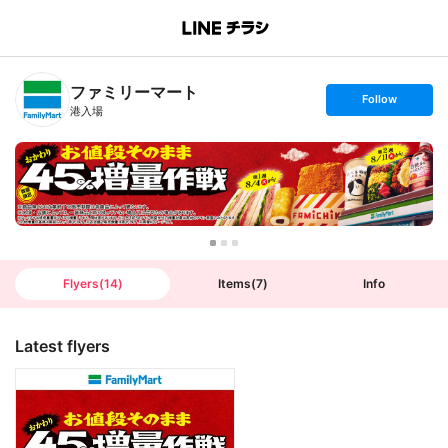
B
r
a
n
ファミリーマート
c
s
Follow
h
e
港入場
T
t
o
f
p
o
l
l
o
w
Flyers
(
14
)
Items
(
7
)
Info
Latest flyers