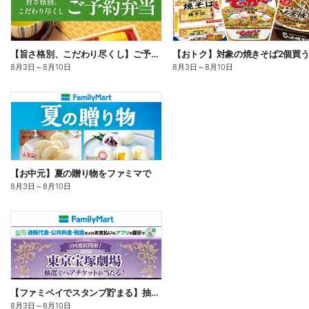
【旨さ格別、こだわり尽くし】ご予約弁当
8月3日
～
8月10日
8月3日
～
8月10日
【お中元】夏の贈り物をファミマで
8月3日
～
8月10日
【ファミペイでスタンプ貯まる】抽選でペアチケットが当たる!
8月3日
～
8月10日