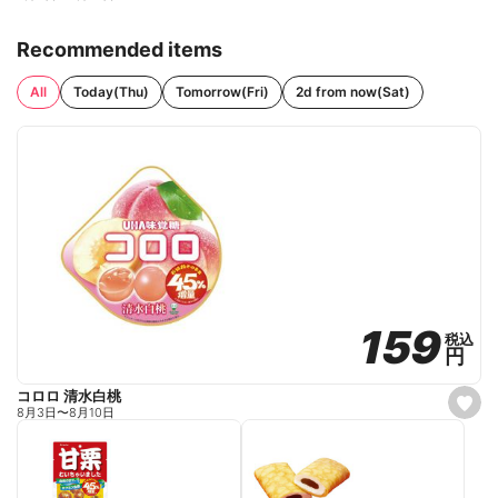
Recommended items
All
Today(Thu)
Tomorrow(Fri)
2d from now(Sat)
159
159
税込
税込
円
円
コロロ 清水白桃
s
8月3日
〜
8月10日
e
t
f
a
v
o