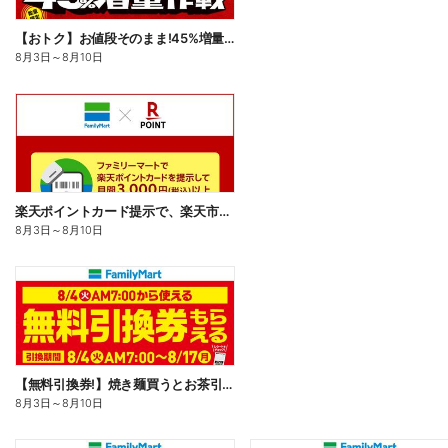
【おトク】お値段そのまま!45%増量作戦!
8月3日
～
8月10日
楽天ポイントカード提示で、楽天市場でのお買い物がおトクに!
8月3日
～
8月10日
【無料引換券!】焼き麺買うとお茶引換券貰える!
8月3日
～
8月10日