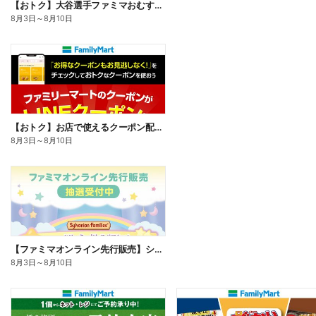
【おトク】大谷選手ファミマおむすび割
8月3日
～
8月10日
【おトク】お店で使えるクーポン配信中
8月3日
～
8月10日
【ファミマオンライン先行販売】シルバニアファミリー
8月3日
～
8月10日