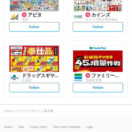
アピタ
カインズ
港店
カインズ名古屋当知店
s
s
Follow
Follow
e
e
t
t
f
f
o
o
l
l
l
l
o
o
w
w
ドラッグスギヤマ
ファミリーマート
入場店
当知住宅東
s
s
Follow
Follow
e
e
t
t
f
f
o
o
l
l
l
l
o
o
Home
ファミリーマート
港入場
w
w
Notice
Help
Privacy Policy
Terms and Conditions
Login