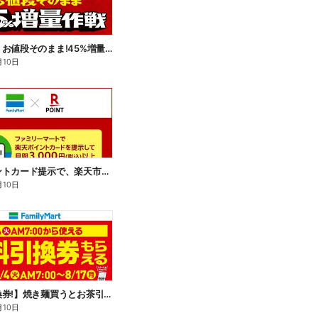
【おトク】お値段そのまま!45%増量作戦!
月10日
楽天ポイントカード提示で、楽天市場でのお買い物がおトクに!
月10日
【無料引換券!】焼き麺買うとお茶引換券貰える!
月10日