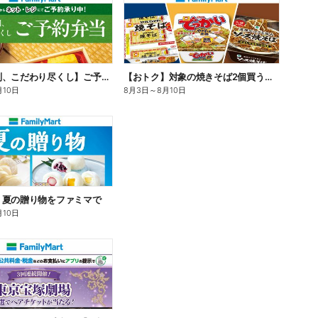
【旨さ格別、こだわり尽くし】ご予約弁当
【おトク】対象の焼きそば2個買うと100円引き!
月10日
8月3日
～
8月10日
】夏の贈り物をファミマで
月10日