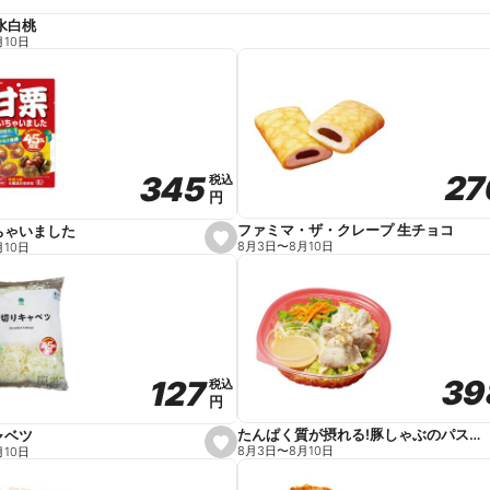
水白桃
月10日
27
27
345
345
税込
税込
円
円
ファミマ・ザ・クレープ 生チョコ
ちゃいました
s
8月3日
〜
8月10日
月10日
e
t
f
a
v
o
r
i
t
39
39
127
127
e
税込
税込
円
円
たんぱく質が摂れる!豚しゃぶのパスタサラダ
ャベツ
s
8月3日
〜
8月10日
月10日
e
t
f