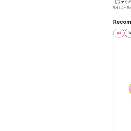
8月3日
～
8
Recom
All
T