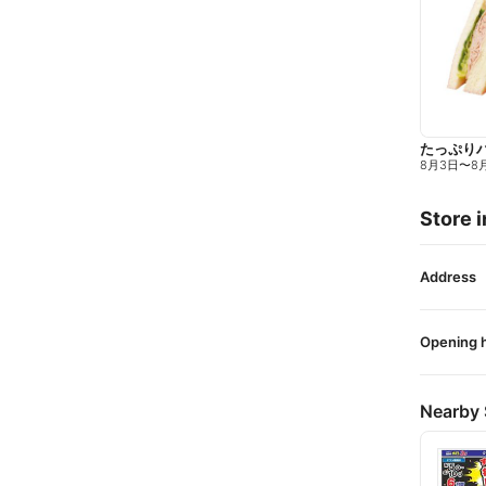
たっぷり
8月3日
〜
8
Store i
Address
Opening 
Nearby 