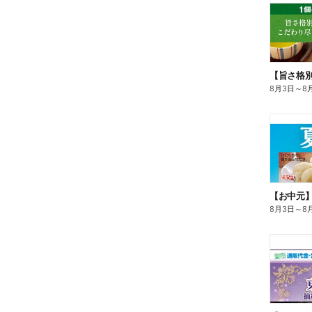
8月3日
～
8
【お中元
8月3日
～
8