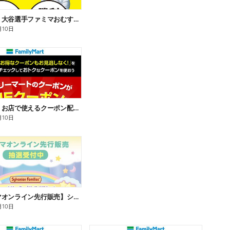
【おトク】大谷選手ファミマおむすび割
月10日
【おトク】お店で使えるクーポン配信中
月10日
【ファミマオンライン先行販売】シルバニアファミリー
月10日