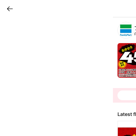
LINEチラシ
B
r
a
n
c
h
T
o
p
Latest f