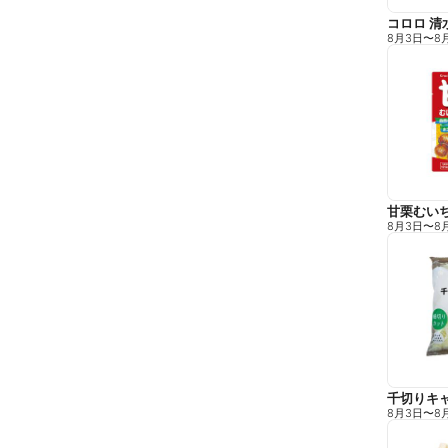
コロロ 清
8月3日
〜
8
甘栗むい
8月3日
〜
8
千切りキ
8月3日
〜
8