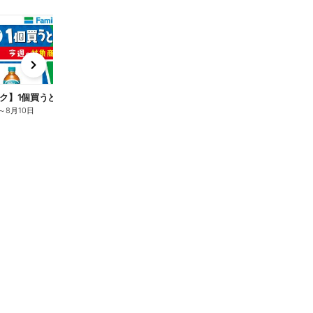
t
x
e
n
ク】1個買うと1個もらえる/麦茶
～
8月10日