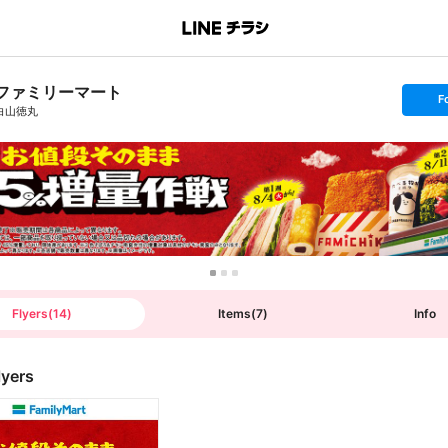
ファミリーマート
s
F
e
白山徳丸
t
f
o
l
l
o
w
Flyers
(
14
)
Items
(
7
)
Info
lyers