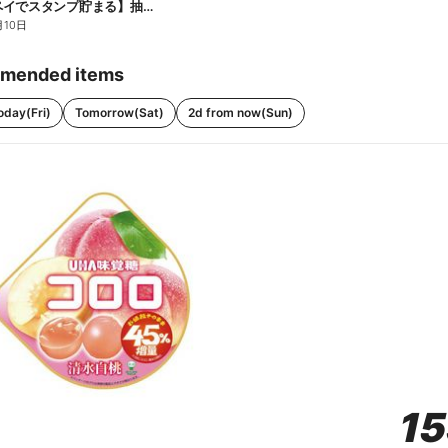
【ファミペイでスタンプ貯まる】抽選でペアチケットが当たる!
月10日
mended items
oday(Fri)
Tomorrow(Sat)
2d from now(Sun)
1
1