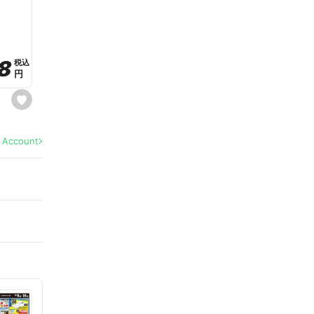
a
v
o
r
i
t
8
8
e
税込
税込
円
円
s
e
t
f
a
l Account
v
o
r
i
t
e