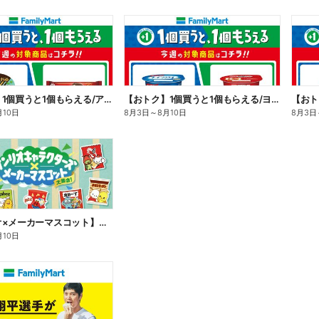
【おトク】1個買うと1個もらえる/アイス
【おトク】1個買うと1個もらえる/ヨーグルト
【おト
月10日
8月3日
～
8月10日
8月3日
【サンリオ×メーカーマスコット】オリジナルグッズ貰える!
月10日