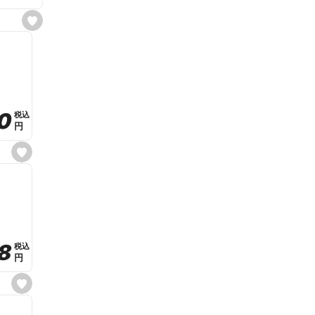
s
e
t
f
a
v
o
r
i
t
0
0
税込
税込
e
円
円
s
e
t
f
a
v
o
r
i
t
8
8
e
税込
税込
円
円
s
e
t
f