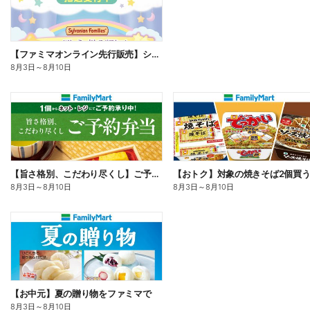
【ファミマオンライン先行販売】シルバニアファミリー
8月3日
～
8月10日
【旨さ格別、こだわり尽くし】ご予約弁当
8月3日
～
8月10日
8月3日
～
8月10日
【お中元】夏の贈り物をファミマで
8月3日
～
8月10日