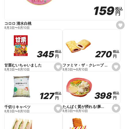
159
159
税込
税込
円
円
コロロ 清水白桃
s
8月3日
〜
8月10日
e
t
f
a
v
o
270
270
345
345
税込
税込
税込
税込
r
円
円
円
円
i
t
e
ファミマ・ザ・クレープ 生チョコ
甘栗むいちゃいました
s
s
8月3日
〜
8月10日
8月3日
〜
8月10日
e
e
t
t
f
f
a
a
v
v
o
o
398
398
127
127
税込
税込
税込
税込
r
r
円
円
円
円
i
i
t
t
e
e
たんぱく質が摂れる!豚しゃぶのパスタサラダ
千切りキャベツ
s
s
8月3日
〜
8月10日
8月3日
〜
8月10日
e
e
t
t
f
f
a
a
v
v