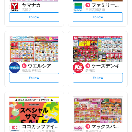
ヤマナカ
ファミリーマート
高浜店
三河高浜駅南
s
s
Follow
Follow
e
e
t
t
f
f
o
o
l
l
l
l
o
o
w
w
ウエルシア
ケーズデンキ
高浜田戸町店
碧南店
s
s
Follow
Follow
e
e
t
t
f
f
o
o
l
l
l
l
o
o
w
w
ココカラファイン
マックスバリュ
ジップドラッグ 荒居店
高浜呉竹店