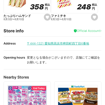
o
o
248
248
358
358
税込
税込
税込
税込
r
r
円
円
円
円
i
i
t
t
e
e
ファミチキ
たっぷりハムサンド
s
s
8月3日
〜
8月10日
8月3日
〜
8月10日
e
e
t
t
f
f
Store info
a
a
Official Account
v
v
o
o
r
r
i
i
Address
〒444-1321
愛知県高浜市稗田町四丁目6番地
t
t
e
e
Opening hours
変更となる場合がございますので、店舗にてご確認を
お願いします。
Nearby Stores
End Today