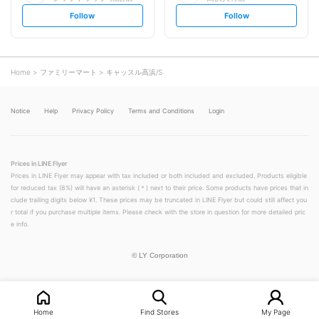
s
s
Follow
Follow
e
e
t
t
f
f
o
o
l
l
l
l
o
o
Home
ファミリーマート
キャッスル高浜/S
w
w
Notice
Help
Privacy Policy
Terms and Conditions
Login
Prices in LINE Flyer
Prices in LINE Flyer may appear with tax included or both included and excluded. Products eligible
for reduced tax (8%) will have an asterisk (＊) next to their price. Some products have prices that in
clude trailing digits below ¥1. These prices may be truncated in LINE Flyer but could still affect you
r total if you purchase multiple items. Please check with the store in question for more detailed pric
e info.
©
LY Corporation
Home
Find Stores
My Page