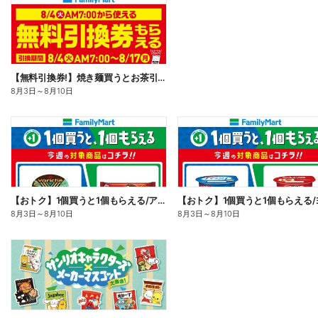
【無料引換券!】焼き麺買うとお茶引換券貰える!
8月3日
～
8月10日
【おトク】1個買うと1個もらえる/アイス
8月3日
～
8月10日
8月3日
～
8月10日