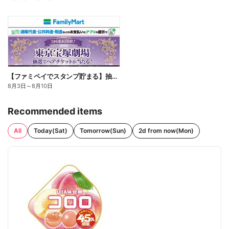
【ファミペイでスタンプ貯まる】抽選でペアチケットが当たる!
8月3日
～
8月10日
Recommended items
All
Today(Sat)
Tomorrow(Sun)
2d from now(Mon)