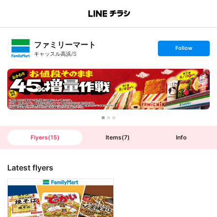
B
r
a
n
ファミリーマート
c
s
Follow
h
e
キャッスル高浜/S
T
t
o
f
p
o
l
l
o
w
Flyers
(
15
)
Items
(
7
)
Info
Latest flyers