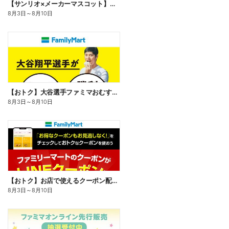
【サンリオ×メーカーマスコット】オリジナルグッズ貰える!
8月3日
～
8月10日
【おトク】大谷選手ファミマおむすび割
8月3日
～
8月10日
【おトク】お店で使えるクーポン配信中
8月3日
～
8月10日