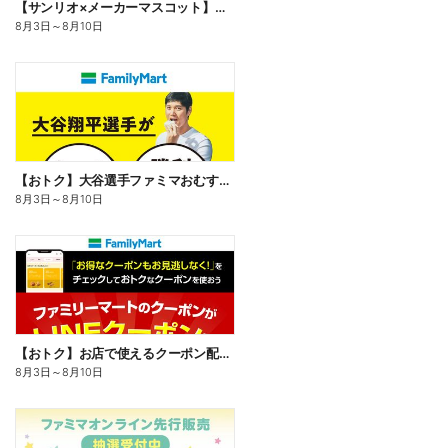
【サンリオ×メーカーマスコット】オリジナルグッズ貰える!
8月3日
～
8月10日
【おトク】大谷選手ファミマおむすび割
8月3日
～
8月10日
【おトク】お店で使えるクーポン配信中
8月3日
～
8月10日