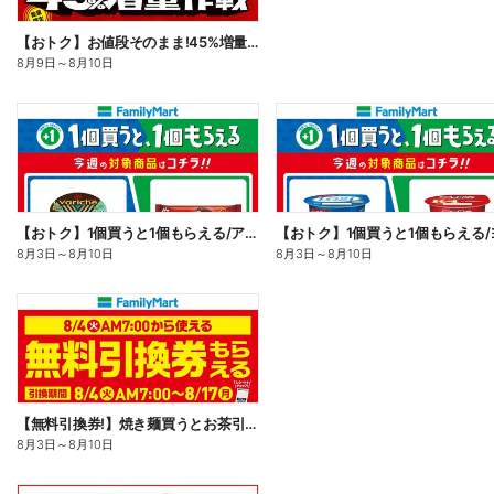
【おトク】お値段そのまま!45%増量作戦!
8月9日
～
8月10日
【おトク】1個買うと1個もらえる/アイス
8月3日
～
8月10日
8月3日
～
8月10日
【無料引換券!】焼き麺買うとお茶引換券貰える!
8月3日
～
8月10日