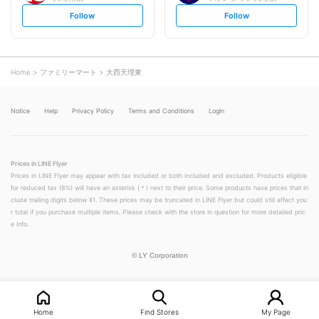
s
s
Follow
Follow
e
e
t
t
f
f
o
o
l
l
l
l
o
o
Home
ファミリーマート
大西天理東
w
w
Notice
Help
Privacy Policy
Terms and Conditions
Login
Prices in LINE Flyer
Prices in LINE Flyer may appear with tax included or both included and excluded. Products eligible
for reduced tax (8%) will have an asterisk (＊) next to their price. Some products have prices that in
clude trailing digits below ¥1. These prices may be truncated in LINE Flyer but could still affect you
r total if you purchase multiple items. Please check with the store in question for more detailed pric
e info.
©
LY Corporation
Home
Find Stores
My Page