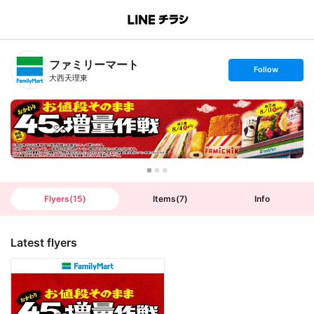
B
r
a
n
ファミリーマート
c
s
Follow
h
e
大西天理東
T
t
o
f
p
o
l
l
o
w
Flyers
(
15
)
Items
(
7
)
Info
Latest flyers