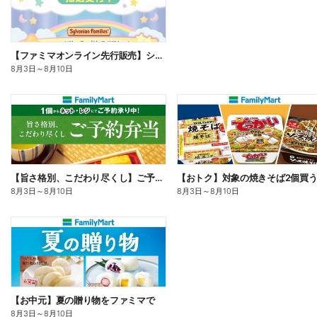
【ファミマオンライン先行販売】シルバニアファミリー
8月3日
～
8月10日
【旨さ格別、こだわり尽くし】ご予約弁当
8月3日
～
8月10日
8月3日
～
8月10日
【お中元】夏の贈り物をファミマで
8月3日
～
8月10日