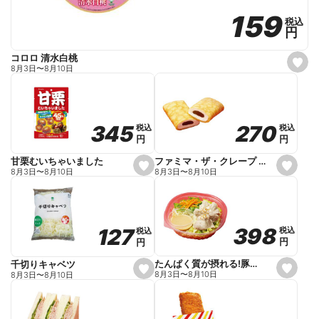
159
159
税込
税込
円
円
コロロ 清水白桃
s
8月3日
〜
8月10日
e
t
f
a
v
o
270
270
345
345
税込
税込
税込
税込
r
円
円
円
円
i
t
e
ファミマ・ザ・クレープ 生チョコ
甘栗むいちゃいました
s
s
8月3日
〜
8月10日
8月3日
〜
8月10日
e
e
t
t
f
f
a
a
v
v
o
o
398
398
127
127
税込
税込
税込
税込
r
r
円
円
円
円
i
i
t
t
e
e
たんぱく質が摂れる!豚しゃぶのパスタサラダ
千切りキャベツ
s
s
8月3日
〜
8月10日
8月3日
〜
8月10日
e
e
t
t
f
f
a
a
v
v