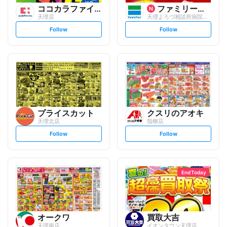
ココカラファイン
ファミリーマート
天理店
天理よろづ相談所病院外来棟/S
s
s
Follow
Follow
e
e
t
t
f
f
o
o
l
l
l
l
o
o
w
w
プライスカット
クスリのアオキ
天理北店
指柳店
s
s
Follow
Follow
e
e
t
t
f
f
o
o
l
l
l
l
o
o
End Today
w
w
オークワ
買取大吉
天理南店
イオンタウン天理店