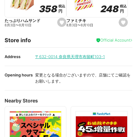
o
o
248
248
358
358
税込
税込
税込
税込
r
r
円
円
円
円
i
i
t
t
e
e
ファミチキ
たっぷりハムサンド
s
s
8月3日
〜
8月10日
8月3日
〜
8月10日
e
e
t
t
f
f
Store info
a
a
Official Account
v
v
o
o
r
r
i
i
Address
〒632-0014
奈良県天理市布留町103-1
t
t
e
e
Opening hours
変更となる場合がございますので、店舗にてご確認を
お願いします。
Nearby Stores