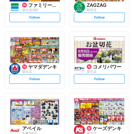
ファミリーマート
ZAGZAG
坂出加茂町
林田店
s
s
Follow
Follow
e
e
t
t
f
f
o
o
l
l
l
l
o
o
w
w
ヤマダデンキ
コメリパワー
坂出店
坂出店
s
s
Follow
Follow
e
e
t
t
f
f
o
o
l
l
l
l
o
o
w
w
アベイル
ケーズデンキ
丸亀FM店
綾川店