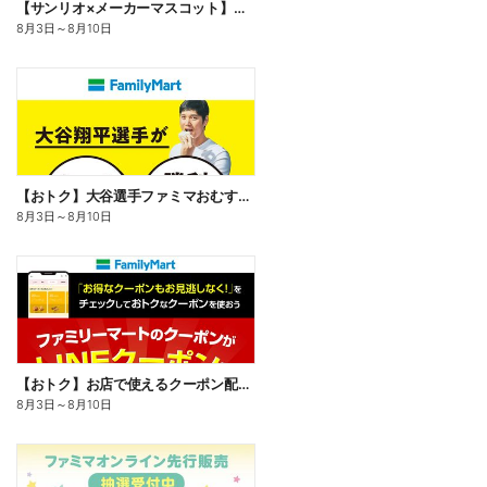
【サンリオ×メーカーマスコット】オリジナルグッズ貰える!
8月3日
～
8月10日
【おトク】大谷選手ファミマおむすび割
8月3日
～
8月10日
【おトク】お店で使えるクーポン配信中
8月3日
～
8月10日