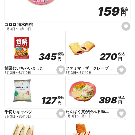
159
159
税込
税込
円
円
コロロ 清水白桃
s
8月3日
〜
8月10日
e
t
f
a
v
o
270
270
345
345
税込
税込
税込
税込
r
円
円
円
円
i
t
e
ファミマ・ザ・クレープ 生チョコ
甘栗むいちゃいました
s
s
8月3日
〜
8月10日
8月3日
〜
8月10日
e
e
t
t
f
f
a
a
v
v
o
o
398
398
127
127
税込
税込
税込
税込
r
r
円
円
円
円
i
i
t
t
e
e
たんぱく質が摂れる!豚しゃぶのパスタサラダ
千切りキャベツ
s
s
8月3日
〜
8月10日
8月3日
〜
8月10日
e
e
t
t
f
f
a
a
v
v