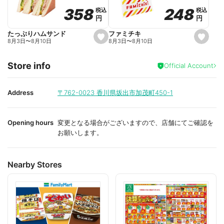
o
o
248
248
358
358
税込
税込
税込
税込
r
r
円
円
円
円
i
i
t
t
e
e
ファミチキ
たっぷりハムサンド
s
s
8月3日
〜
8月10日
8月3日
〜
8月10日
e
e
t
t
f
f
Store info
a
a
Official Account
v
v
o
o
r
r
i
i
Address
〒762-0023
香川県坂出市加茂町450-1
t
t
e
e
Opening hours
変更となる場合がございますので、店舗にてご確認を
お願いします。
Nearby Stores