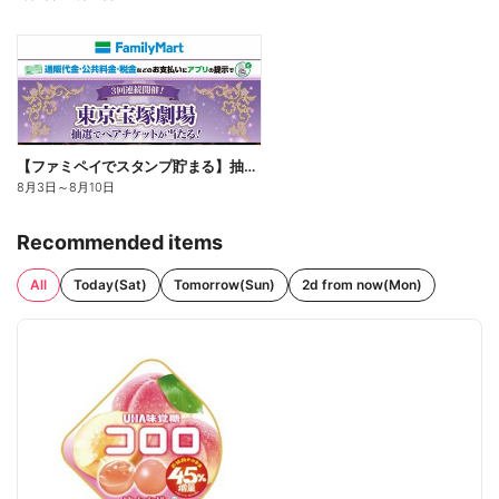
【ファミペイでスタンプ貯まる】抽選でペアチケットが当たる!
8月3日
～
8月10日
Recommended items
All
Today(Sat)
Tomorrow(Sun)
2d from now(Mon)