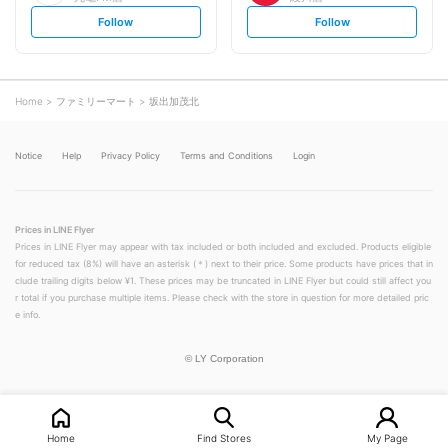
s
s
Follow
Follow
e
e
t
t
f
f
o
o
l
l
l
l
o
o
Home
ファミリーマート
坂出加茂北
w
w
Notice
Help
Privacy Policy
Terms and Conditions
Login
Prices in LINE Flyer
Prices in LINE Flyer may appear with tax included or both included and excluded. Products eligible
for reduced tax (8%) will have an asterisk (＊) next to their price. Some products have prices that in
clude trailing digits below ¥1. These prices may be truncated in LINE Flyer but could still affect you
r total if you purchase multiple items. Please check with the store in question for more detailed pric
e info.
©
LY Corporation
Home
Find Stores
My Page