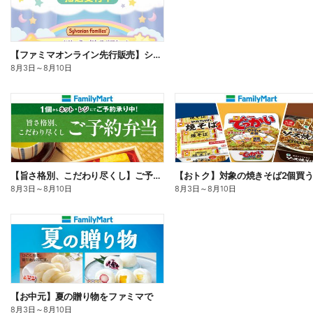
【ファミマオンライン先行販売】シルバニアファミリー
8月3日
～
8月10日
【旨さ格別、こだわり尽くし】ご予約弁当
8月3日
～
8月10日
8月3日
～
8月10日
【お中元】夏の贈り物をファミマで
8月3日
～
8月10日