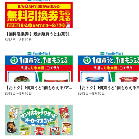
【無料引換券!】焼き麺買うとお茶引換券貰える!
8月3日
～
8月10日
【おトク】1個買うと1個もらえる/アイス
8月3日
～
8月10日
8月3日
～
8月10日