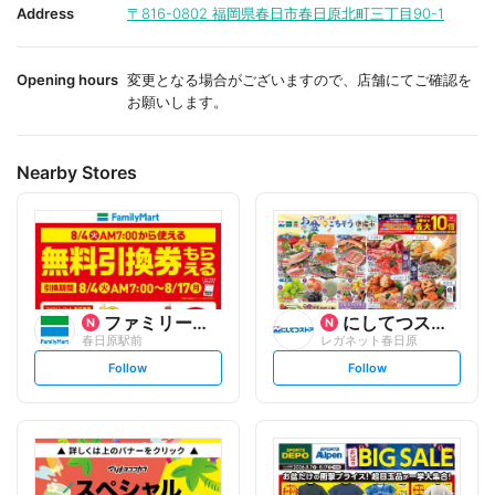
i
i
Address
〒816-0802
福岡県春日市春日原北町三丁目90-1
t
t
e
e
Opening hours
変更となる場合がございますので、店舗にてご確認を
お願いします。
Nearby Stores
ファミリーマート
にしてつストア
春日原駅前
レガネット春日原
s
s
Follow
Follow
e
e
t
t
f
f
o
o
l
l
l
l
o
o
w
w