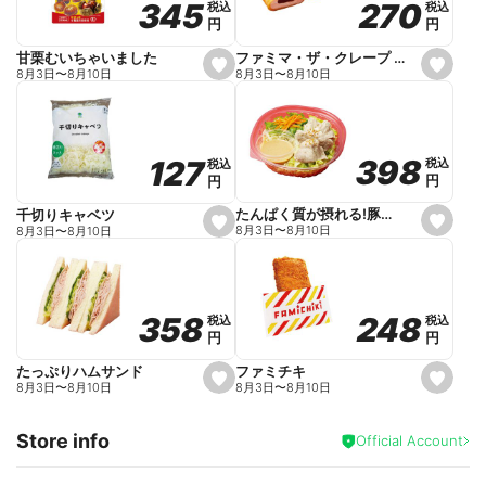
270
270
345
345
税込
税込
税込
税込
r
円
円
円
円
i
t
e
ファミマ・ザ・クレープ 生チョコ
甘栗むいちゃいました
s
s
8月3日
〜
8月10日
8月3日
〜
8月10日
e
e
t
t
f
f
a
a
v
v
o
o
398
398
127
127
税込
税込
税込
税込
r
r
円
円
円
円
i
i
t
t
e
e
たんぱく質が摂れる!豚しゃぶのパスタサラダ
千切りキャベツ
s
s
8月3日
〜
8月10日
8月3日
〜
8月10日
e
e
t
t
f
f
a
a
v
v
o
o
248
248
358
358
税込
税込
税込
税込
r
r
円
円
円
円
i
i
t
t
e
e
ファミチキ
たっぷりハムサンド
s
s
8月3日
〜
8月10日
8月3日
〜
8月10日
e
e
t
t
f
f
Store info
a
a
Official Account
v
v
o
o
r
r