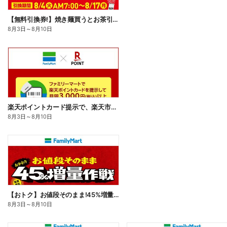
【無料引換券!】焼き麺買うとお茶引換券貰える!
8月3日
～
8月10日
楽天ポイントカード提示で、楽天市場でのお買い物がおトクに!
8月3日
～
8月10日
【おトク】お値段そのまま!45%増量作戦!
8月3日
～
8月10日