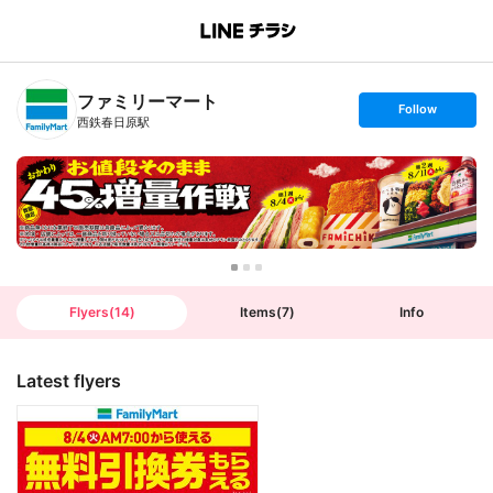
B
r
a
n
ファミリーマート
c
s
Follow
h
e
西鉄春日原駅
T
t
o
f
p
o
l
l
o
w
Flyers
(
14
)
Items
(
7
)
Info
Latest flyers