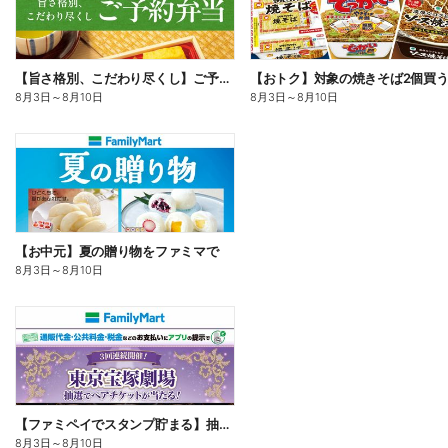
【旨さ格別、こだわり尽くし】ご予約弁当
8月3日
～
8月10日
8月3日
～
8月10日
【お中元】夏の贈り物をファミマで
8月3日
～
8月10日
【ファミペイでスタンプ貯まる】抽選でペアチケットが当たる!
8月3日
～
8月10日