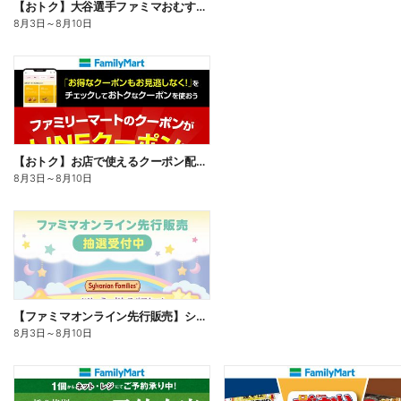
【おトク】大谷選手ファミマおむすび割
8月3日
～
8月10日
【おトク】お店で使えるクーポン配信中
8月3日
～
8月10日
【ファミマオンライン先行販売】シルバニアファミリー
8月3日
～
8月10日