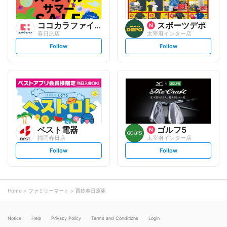
ココカラファイン
スポーツデポ
春日原店
太宰府インター店
s
s
Follow
Follow
e
e
t
t
f
f
o
o
l
l
l
l
o
o
w
w
ベスト電器
ゴルフ5
福岡春日店
太宰府インター店
s
s
Follow
Follow
e
e
t
t
f
f
o
o
l
l
l
l
o
o
Home
ファミリーマート
西鉄春日原駅
w
w
Notice
Help
Privacy Policy
Terms and Conditions
Login