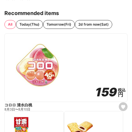
Recommended items
All
Today(Thu)
Tomorrow(Fri)
2d from now(Sat)
159
159
税込
税込
円
円
コロロ 清水白桃
s
8月3日
〜
8月10日
e
t
f
a
v
o