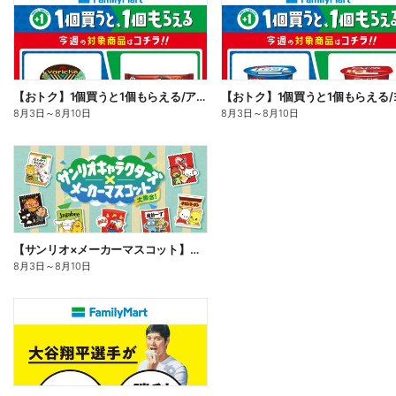
【おトク】1個買うと1個もらえる/アイス
8月3日
～
8月10日
8月3日
～
8月10日
【サンリオ×メーカーマスコット】オリジナルグッズ貰える!
8月3日
～
8月10日