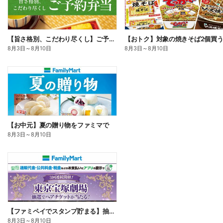
【旨さ格別、こだわり尽くし】ご予約弁当
8月3日
～
8月10日
8月3日
～
8月10日
【お中元】夏の贈り物をファミマで
8月3日
～
8月10日
【ファミペイでスタンプ貯まる】抽選でペアチケットが当たる!
8月3日
～
8月10日