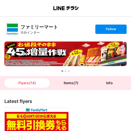
B
r
a
n
ファミリーマート
c
s
Follow
h
e
大分インター
T
t
o
f
p
o
l
l
o
w
Flyers
(
14
)
Items
(
7
)
Info
Latest flyers