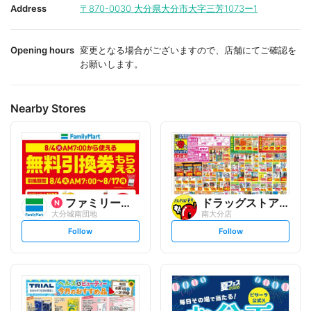
i
i
Address
〒870-0030
大分県大分市大字三芳1073ー1
t
t
e
e
Opening hours
変更となる場合がございますので、店舗にてご確認を
お願いします。
Nearby Stores
ファミリーマート
ドラッグストアモリ
大分城南団地
南大分店
s
s
Follow
Follow
e
e
t
t
f
f
o
o
l
l
l
l
o
o
w
w