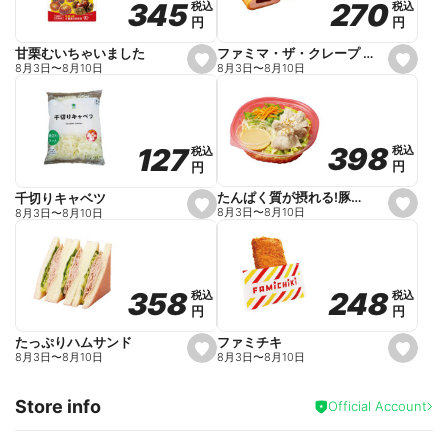
270
270
345
345
税込
税込
税込
税込
r
円
円
円
円
i
t
e
ファミマ・ザ・クレープ 生チョコ
甘栗むいちゃいました
s
s
8月3日
〜
8月10日
8月3日
〜
8月10日
e
e
t
t
f
f
a
a
v
v
o
o
398
398
127
127
税込
税込
税込
税込
r
r
円
円
円
円
i
i
t
t
e
e
たんぱく質が摂れる!豚しゃぶのパスタサラダ
千切りキャベツ
s
s
8月3日
〜
8月10日
8月3日
〜
8月10日
e
e
t
t
f
f
a
a
v
v
o
o
248
248
358
358
税込
税込
税込
税込
r
r
円
円
円
円
i
i
t
t
e
e
ファミチキ
たっぷりハムサンド
s
s
8月3日
〜
8月10日
8月3日
〜
8月10日
e
e
t
t
f
f
Store info
a
a
Official Account
v
v
o
o
r
r