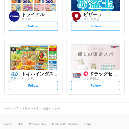
トライアル
ピザーラ
大道店
大分中央店
s
s
Follow
Follow
e
e
t
t
f
f
o
o
l
l
l
l
o
o
w
w
トキハインダストリー
ドラッグセイムス
南大分店
大分奥田店
s
s
Follow
Follow
e
e
t
t
f
f
o
o
l
l
l
l
o
o
Home
ファミリーマート
大分インター
w
w
Notice
Help
Privacy Policy
Terms and Conditions
Login