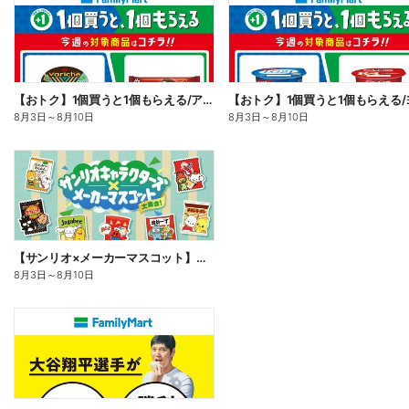
【おトク】1個買うと1個もらえる/アイス
8月3日
～
8月10日
8月3日
～
8月10日
【サンリオ×メーカーマスコット】オリジナルグッズ貰える!
8月3日
～
8月10日