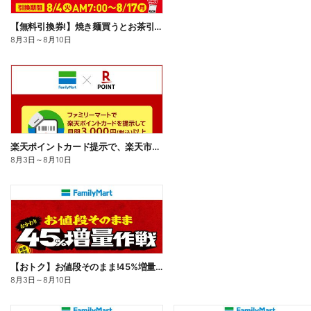
【無料引換券!】焼き麺買うとお茶引換券貰える!
8月3日
～
8月10日
楽天ポイントカード提示で、楽天市場でのお買い物がおトクに!
8月3日
～
8月10日
【おトク】お値段そのまま!45%増量作戦!
8月3日
～
8月10日