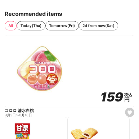
Recommended items
All
Today(Thu)
Tomorrow(Fri)
2d from now(Sat)
159
159
税込
税込
円
円
コロロ 清水白桃
s
8月3日
〜
8月10日
e
t
f
a
v
o