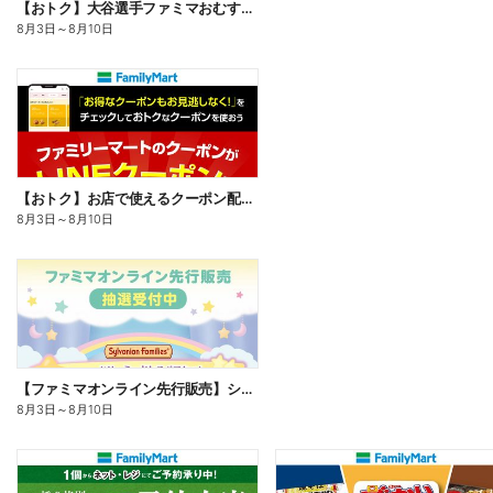
【おトク】大谷選手ファミマおむすび割
8月3日
～
8月10日
【おトク】お店で使えるクーポン配信中
8月3日
～
8月10日
【ファミマオンライン先行販売】シルバニアファミリー
8月3日
～
8月10日