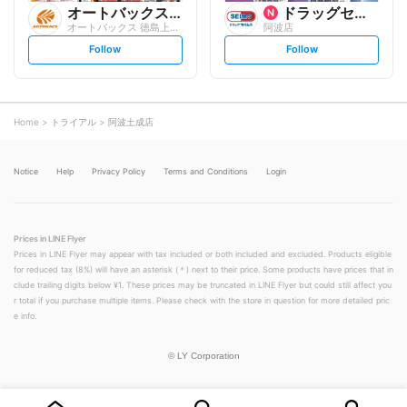
オートバックスグループ
ドラッグセイムス
オートバックス 徳島上板店
阿波店
s
s
Follow
Follow
e
e
t
t
f
f
o
o
l
l
l
l
o
o
Home
トライアル
阿波土成店
w
w
Notice
Help
Privacy Policy
Terms and Conditions
Login
Prices in LINE Flyer
Prices in LINE Flyer may appear with tax included or both included and excluded. Products eligible
for reduced tax (8%) will have an asterisk (＊) next to their price. Some products have prices that in
clude trailing digits below ¥1. These prices may be truncated in LINE Flyer but could still affect you
r total if you purchase multiple items. Please check with the store in question for more detailed pric
e info.
©
LY Corporation