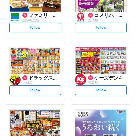
ファミリーマート
コメリハード&グリーン
土成町土成
土成店
s
s
Follow
Follow
e
e
t
t
f
f
o
o
l
l
l
l
o
o
w
w
ドラッグストアモリ
ケーズデンキ
土成店
鴨島店
s
s
Follow
Follow
e
e
t
t
f
f
o
o
l
l
l
l
o
o
w
w