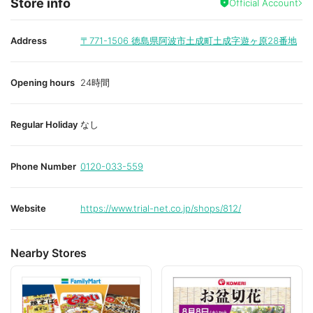
Store info
Official Account
Address
〒771-1506
徳島県阿波市土成町土成字遊ヶ原28番地
Opening hours
24時間
Regular Holiday
なし
Phone Number
0120-033-559
Website
https://www.trial-net.co.jp/shops/812/
Nearby Stores