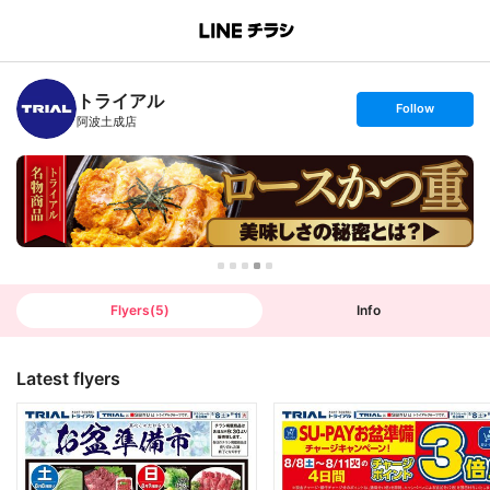
B
r
a
n
トライアル
c
s
Follow
h
e
阿波土成店
T
t
o
f
p
o
l
l
o
w
Flyers
(
5
)
Info
Latest flyers