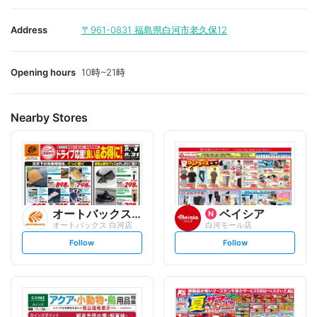
Address
〒961-0831
福島県白河市老久保12
Opening hours
10時~21時
Nearby Stores
オートバックスグループ
ベイシア
オートバックス 白河店
白河モール店
s
s
Follow
Follow
e
e
t
t
f
f
o
o
l
l
l
l
o
o
w
w