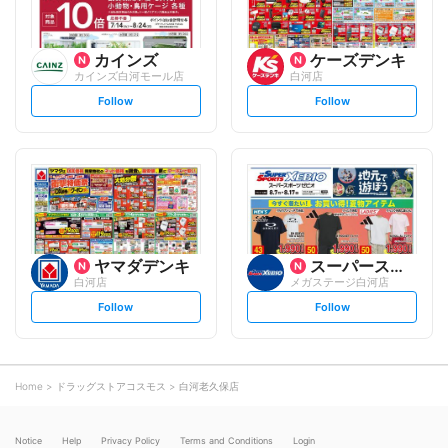
カインズ
ケーズデンキ
カインズ白河モール店
白河店
s
s
Follow
Follow
e
e
t
t
f
f
o
o
l
l
l
l
o
o
w
w
ヤマダデンキ
スーパースポーツゼビオ
白河店
メガステージ白河店
s
s
Follow
Follow
e
e
t
t
f
f
o
o
l
l
l
l
o
o
Home
ドラッグストアコスモス
白河老久保店
w
w
Notice
Help
Privacy Policy
Terms and Conditions
Login