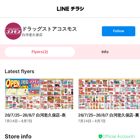
B
r
a
n
ドラッグストアコスモス
c
s
Follow
h
e
白河老久保店
T
t
o
f
p
o
l
l
Flyers
(
2
)
Info
o
w
Latest flyers
26/7/25~26/8/7 白河老久保店-表
26/7/25~26/8/7 白河老久保店-裏
7月24日
～
8月7日
7月24日
～
8月7日
Store info
Official Account