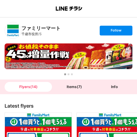
B
r
a
n
ファミリーマート
c
s
Follow
h
e
千歳市役所/S
T
t
o
f
p
o
l
l
o
w
Flyers
(
14
)
Items
(
7
)
Info
Latest flyers