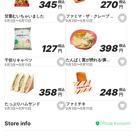
270
270
345
345
税込
税込
税込
税込
r
円
円
円
円
i
t
e
ファミマ・ザ・クレープ 生チョコ
甘栗むいちゃいました
s
s
8月3日
〜
8月10日
8月3日
〜
8月10日
e
e
t
t
f
f
a
a
v
v
o
o
398
398
127
127
税込
税込
税込
税込
r
r
円
円
円
円
i
i
t
t
e
e
たんぱく質が摂れる!豚しゃぶのパスタサラダ
千切りキャベツ
s
s
8月3日
〜
8月10日
8月3日
〜
8月10日
e
e
t
t
f
f
a
a
v
v
o
o
248
248
358
358
税込
税込
税込
税込
r
r
円
円
円
円
i
i
t
t
e
e
ファミチキ
たっぷりハムサンド
s
s
8月3日
〜
8月10日
8月3日
〜
8月10日
e
e
t
t
f
f
Store info
a
a
Official Account
v
v
o
o
r
r