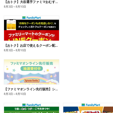
【おトク】大谷選手ファミマおむすび割
8月3日
～
8月10日
【おトク】お店で使えるクーポン配信中
8月3日
～
8月10日
【ファミマオンライン先行販売】シルバニアファミリー
8月3日
～
8月10日