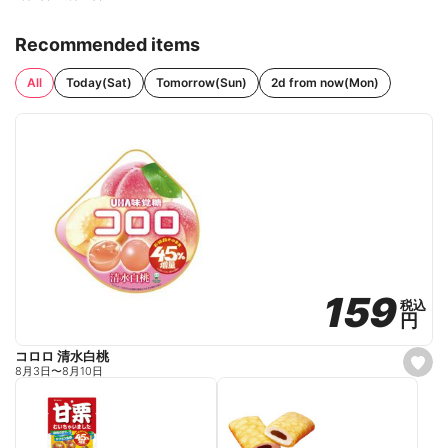
Recommended items
All
Today(Sat)
Tomorrow(Sun)
2d from now(Mon)
159
159
税込
税込
円
円
コロロ 清水白桃
s
8月3日
〜
8月10日
e
t
f
a
v
o