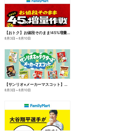
【おトク】お値段そのまま!45%増量作戦!
8月3日
～
8月10日
【サンリオ×メーカーマスコット】オリジナルグッズ貰える!
8月3日
～
8月10日