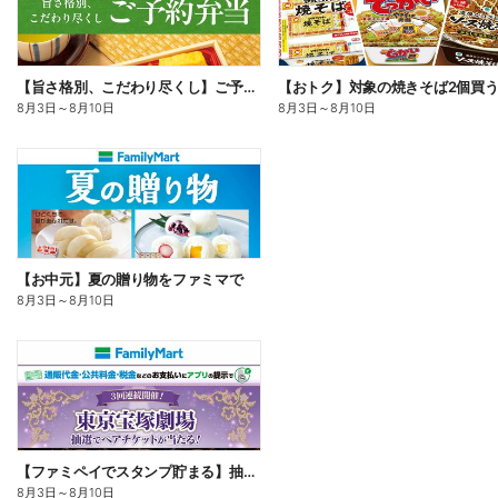
【旨さ格別、こだわり尽くし】ご予約弁当
8月3日
～
8月10日
8月3日
～
8月10日
【お中元】夏の贈り物をファミマで
8月3日
～
8月10日
【ファミペイでスタンプ貯まる】抽選でペアチケットが当たる!
8月3日
～
8月10日