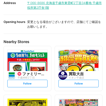
i
i
Address
〒066-8686
北海道千歳市東雲町2丁目34番地 千歳市
t
t
役所第2庁舎1階
e
e
Opening hours
変更となる場合がございますので、店舗にてご確認を
お願いします。
Nearby Stores
ファミリーマート
買取大吉
千歳本町2丁目
イオン千歳店
s
s
Follow
Follow
e
e
t
t
f
f
o
o
l
l
l
l
o
o
w
w