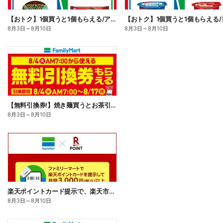
【おトク】1個買うと1個もらえる/アイス
8月3日
～
8月10日
8月3日
～
8月10日
【無料引換券!】焼き麺買うとお茶引換券貰える!
8月3日
～
8月10日
楽天ポイントカード提示で、楽天市場でのお買い物がおトクに!
8月3日
～
8月10日