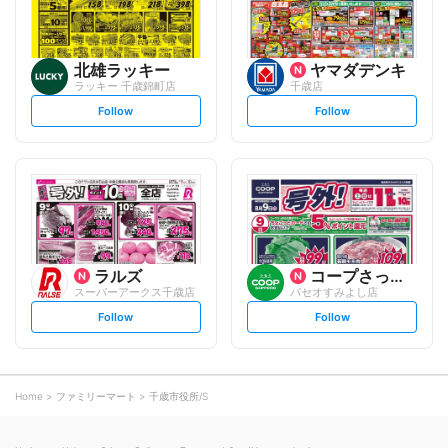
北雄ラッキー
ヤマダデンキ
ラッキー 千歳錦町店
千歳店
s
s
Follow
Follow
e
e
t
t
f
f
o
o
l
l
l
l
o
o
w
w
ラルズ
コープさっぽろ
スーパーアークス千歳店
パセオすみよし店
s
s
Follow
Follow
e
e
t
t
f
f
o
o
l
l
l
l
o
o
Home
ファミリーマート
千歳市役所/S
w
w