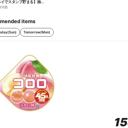
【ファミペイでスタンプ貯まる】抽選でペアチケットが当たる!
月10日
mended items
oday(Sun)
Tomorrow(Mon)
1
1