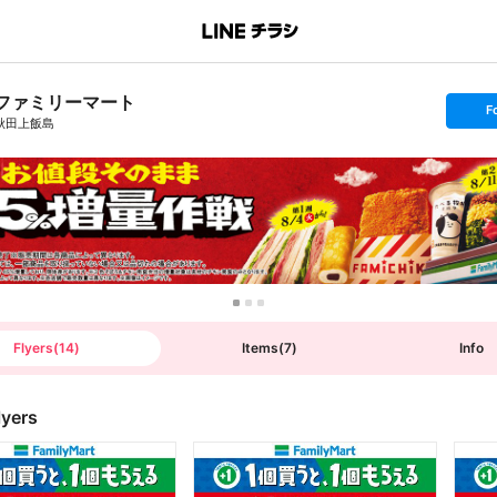
ファミリーマート
s
F
e
秋田上飯島
t
f
o
l
l
o
w
Flyers
(
14
)
Items
(
7
)
Info
lyers