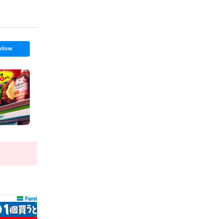
ollow
t