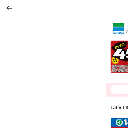
LINEチラシ
B
r
a
n
c
h
T
o
p
Latest f