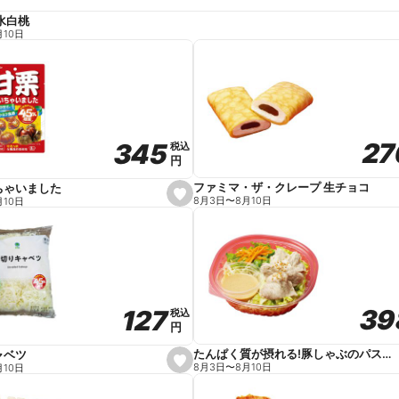
水白桃
月10日
27
27
345
345
税込
税込
円
円
ファミマ・ザ・クレープ 生チョコ
ちゃいました
s
8月3日
〜
8月10日
月10日
e
t
f
a
v
o
r
i
t
39
39
127
127
e
税込
税込
円
円
たんぱく質が摂れる!豚しゃぶのパスタサラダ
ャベツ
s
8月3日
〜
8月10日
月10日
e
t
f