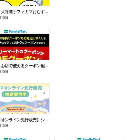
【おトク】大谷選手ファミマおむすび割
月10日
【おトク】お店で使えるクーポン配信中
月10日
【ファミマオンライン先行販売】シルバニアファミリー
月10日