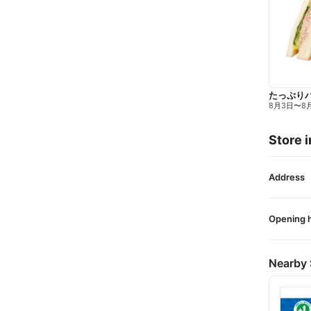
たっぷり
8月3日
〜
8
Store i
Address
Opening 
Nearby 