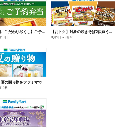
【旨さ格別、こだわり尽くし】ご予約弁当
【おトク】対象の焼きそば2個買うと100円引き!
月10日
8月3日
～
8月10日
】夏の贈り物をファミマで
月10日