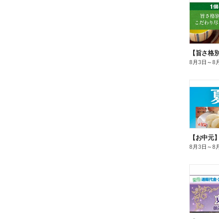
8月3日
～
8
【お中元
8月3日
～
8