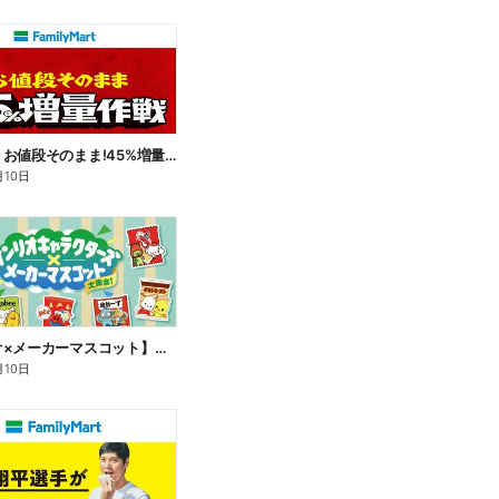
【おトク】お値段そのまま!45%増量作戦!
月10日
【サンリオ×メーカーマスコット】オリジナルグッズ貰える!
月10日