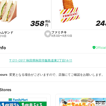
a
v
o
r
i
t
24
24
358
358
e
税込
税込
円
円
ファミチキ
ハムサンド
s
8月3日
〜
8月10日
月10日
e
t
f
nfo
a
Officia
v
o
r
i
〒011-0917
秋田県秋田市飯島道東2丁目14‐11
t
e
hours
変更となる場合がございますので、店舗にてご確認をお願いします。
Stores