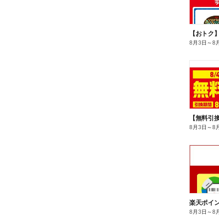
8月3日
～
8
8月3日
～
8
8月3日
～
8