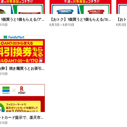
【おトク】1個買うと1個もらえる/アイス
【おトク】1個買うと1個もらえる/ヨーグルト
【おト
月10日
8月3日
～
8月10日
8月3日
【無料引換券!】焼き麺買うとお茶引換券貰える!
月10日
楽天ポイントカード提示で、楽天市場でのお買い物がおトクに!
月10日