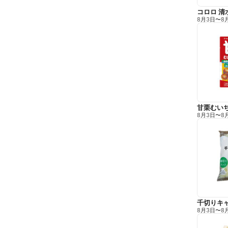
コロロ 清
8月3日
〜
8
甘栗むい
8月3日
〜
8
千切りキ
8月3日
〜
8