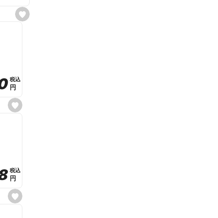
s
e
t
f
a
v
o
r
i
t
0
0
税込
税込
e
円
円
s
e
t
f
a
v
o
r
i
t
8
8
e
税込
税込
円
円
s
e
t
f