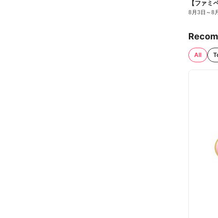
8月3日
～
8
Recom
All
T