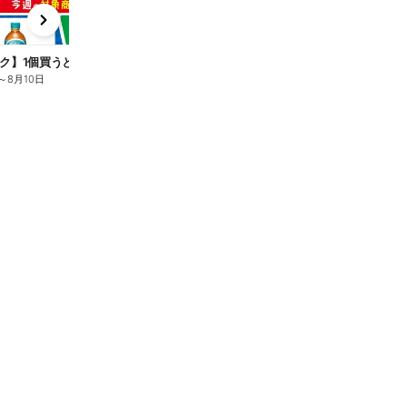
x
e
n
ク】1個買うと1個もらえる/麦茶
～
8月10日