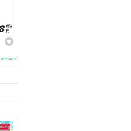
a
v
o
r
i
t
8
8
e
税込
税込
円
円
s
e
t
f
a
l Account
v
o
r
i
t
e