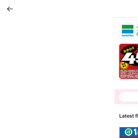
LINEチラシ
B
r
a
n
c
h
T
o
p
Latest f