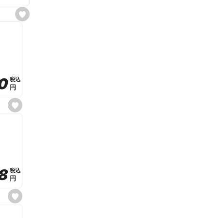
s
e
t
f
a
v
o
r
i
t
0
0
税込
税込
e
円
円
s
e
t
f
a
v
o
r
i
t
8
8
e
税込
税込
円
円
s
e
t
f