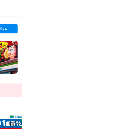
ollow
t