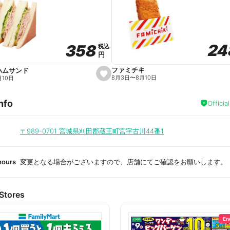
a
v
o
r
i
t
24
24
358
358
e
税込
税込
円
円
ファミチキ
ハムサンド
s
8月3日
〜
8月10日
月10日
e
t
f
nfo
a
Officia
v
o
r
i
〒989-0701
宮城県刈田郡蔵王町宮字古川44番1
t
e
hours
変更となる場合がございますので、店舗にてご確認をお願いします。
Stores
En