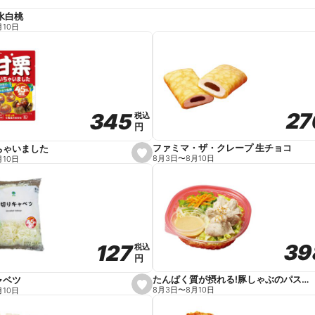
水白桃
月10日
27
27
345
345
税込
税込
円
円
ファミマ・ザ・クレープ 生チョコ
ちゃいました
s
8月3日
〜
8月10日
月10日
e
t
f
a
v
o
r
i
t
39
39
127
127
e
税込
税込
円
円
たんぱく質が摂れる!豚しゃぶのパスタサラダ
ャベツ
s
8月3日
〜
8月10日
月10日
e
t
f