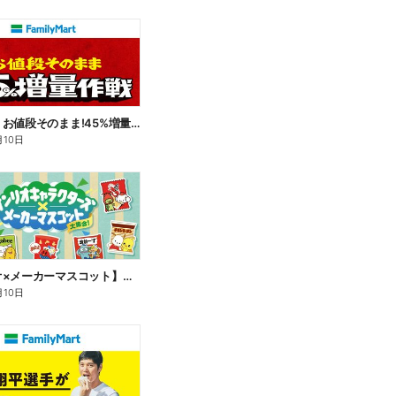
【おトク】お値段そのまま!45%増量作戦!
月10日
【サンリオ×メーカーマスコット】オリジナルグッズ貰える!
月10日