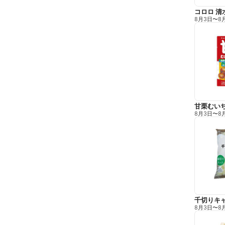
コロロ 清
8月3日
〜
8
甘栗むい
8月3日
〜
8
千切りキ
8月3日
〜
8