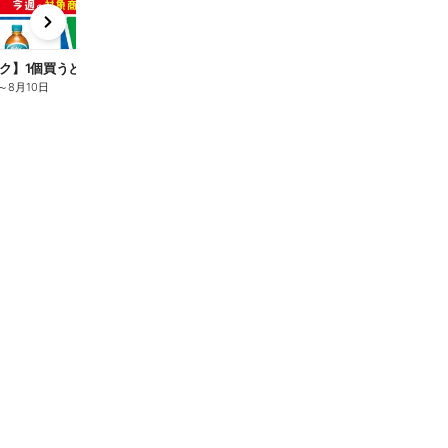
x
e
n
ク】1個買うと1個もらえる/麦茶
～
8月10日