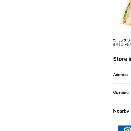
たっぷり
8月3日
〜
8
Store i
Address
Opening 
Nearby 