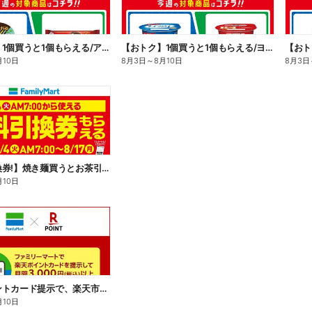
【おトク】1個買うと1個もらえる/アイス
【おトク】1個買うと1個もらえる/ヨーグルト
【おト
月10日
8月3日
～
8月10日
8月3日
【無料引換券!】焼き麺買うとお茶引換券貰える!
月10日
楽天ポイントカード提示で、楽天市場でのお買い物がおトクに!
月10日