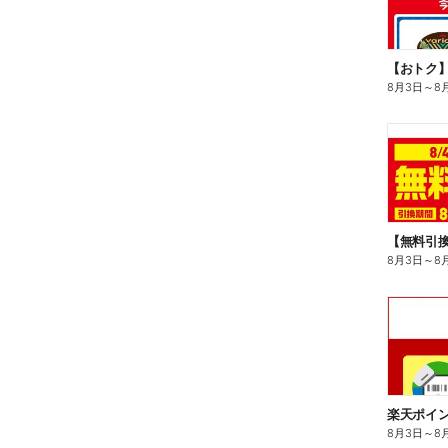
8月3日
～
8
8月3日
～
8
8月3日
～
8