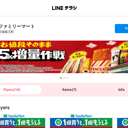
ファミリーマート
s
F
e
宮城蔵王町
t
f
o
l
l
o
w
Flyers
(
14
)
Items
(
7
)
Info
lyers