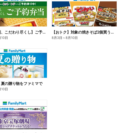
【旨さ格別、こだわり尽くし】ご予約弁当
【おトク】対象の焼きそば2個買うと100円引き!
月10日
8月3日
～
8月10日
】夏の贈り物をファミマで
月10日