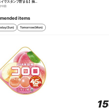
【ファミペイでスタンプ貯まる】抽選でペアチケットが当たる!
月10日
mended items
oday(Sun)
Tomorrow(Mon)
1
1