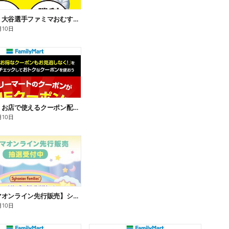
【おトク】大谷選手ファミマおむすび割
月10日
【おトク】お店で使えるクーポン配信中
月10日
【ファミマオンライン先行販売】シルバニアファミリー
月10日