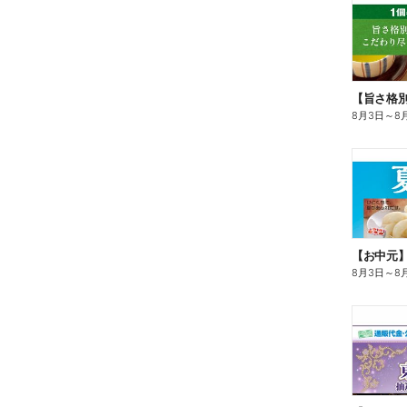
8月3日
～
8
【お中元
8月3日
～
8