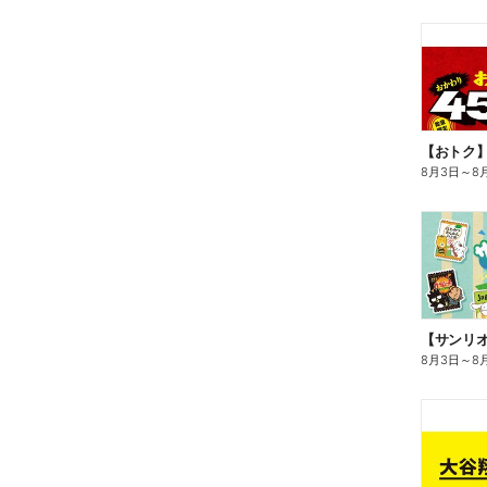
8月3日
～
8
8月3日
～
8