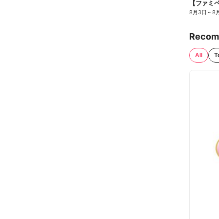
8月3日
～
8
Recom
All
T