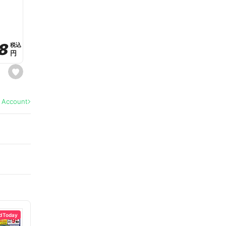
a
v
o
r
i
t
8
8
e
税込
税込
円
円
s
e
t
f
a
l Account
v
o
r
i
t
e
d Today