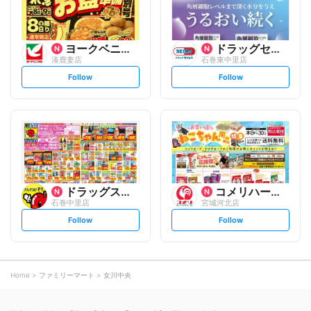
ヨークベニマル
ドラッグセイムス
湊鹿妻店
石巻東中里店
s
s
Follow
Follow
e
e
t
t
f
f
o
o
l
l
l
l
o
o
w
w
ドラッグストアモリ
コメリハード&グリーン
石巻中里店
宮城河北店
s
s
Follow
Follow
e
e
t
t
f
f
o
o
l
l
l
l
o
o
Home
ファミリーマート
女川中央
w
w