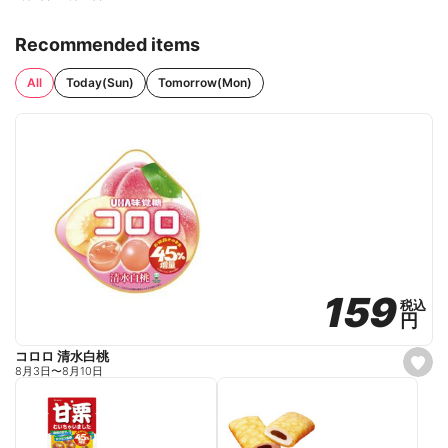
Recommended items
All
Today(Sun)
Tomorrow(Mon)
159
159
税込
税込
円
円
コロロ 清水白桃
s
8月3日
〜
8月10日
e
t
f
a
v
o