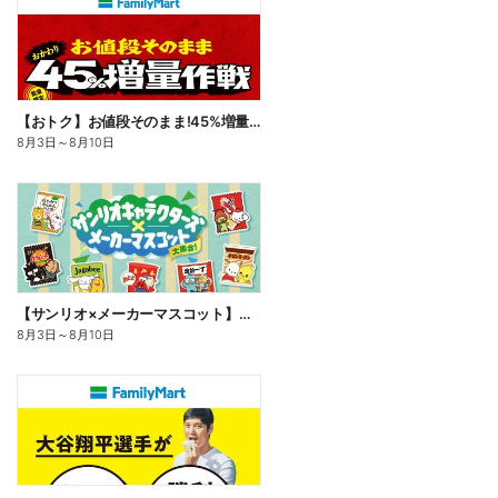
【おトク】お値段そのまま!45%増量作戦!
8月3日
～
8月10日
【サンリオ×メーカーマスコット】オリジナルグッズ貰える!
8月3日
～
8月10日