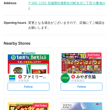
i
i
Address
〒986-2265
宮城県牡鹿郡女川町女川二丁目15番地の
t
t
2
e
e
Opening hours
変更となる場合がございますので、店舗にてご確認を
お願いします。
Nearby Stores
End Today
ファミリーマート
みやぎ生協
石巻流留
石巻渡波店
s
s
Follow
Follow
e
e
t
t
f
f
o
o
l
l
l
l
o
o
End Today
w
w