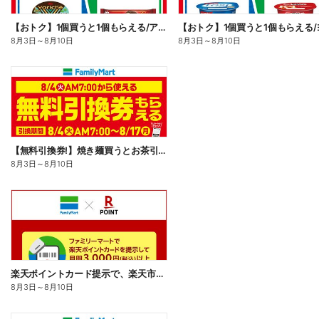
【おトク】1個買うと1個もらえる/アイス
8月3日
～
8月10日
8月3日
～
8月10日
【無料引換券!】焼き麺買うとお茶引換券貰える!
8月3日
～
8月10日
楽天ポイントカード提示で、楽天市場でのお買い物がおトクに!
8月3日
～
8月10日