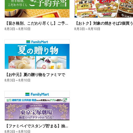
【旨さ格別、こだわり尽くし】ご予約弁当
8月3日
～
8月10日
8月3日
～
8月10日
【お中元】夏の贈り物をファミマで
8月3日
～
8月10日
【ファミペイでスタンプ貯まる】抽選でペアチケットが当たる!
8月3日
～
8月10日