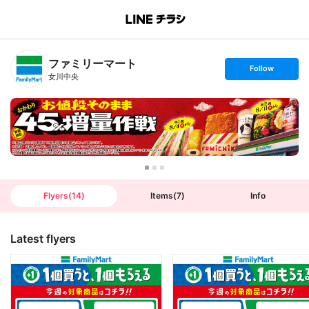
B
r
a
n
ファミリーマート
c
s
Follow
h
e
女川中央
T
t
o
f
p
o
l
l
o
w
Flyers
(
14
)
Items
(
7
)
Info
Latest flyers