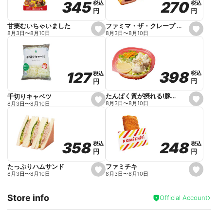
270
270
345
345
税込
税込
税込
税込
r
円
円
円
円
i
t
e
ファミマ・ザ・クレープ 生チョコ
甘栗むいちゃいました
s
s
8月3日
〜
8月10日
8月3日
〜
8月10日
e
e
t
t
f
f
a
a
v
v
o
o
398
398
127
127
税込
税込
税込
税込
r
r
円
円
円
円
i
i
t
t
e
e
たんぱく質が摂れる!豚しゃぶのパスタサラダ
千切りキャベツ
s
s
8月3日
〜
8月10日
8月3日
〜
8月10日
e
e
t
t
f
f
a
a
v
v
o
o
248
248
358
358
税込
税込
税込
税込
r
r
円
円
円
円
i
i
t
t
e
e
ファミチキ
たっぷりハムサンド
s
s
8月3日
〜
8月10日
8月3日
〜
8月10日
e
e
t
t
f
f
Store info
a
a
Official Account
v
v
o
o
r
r