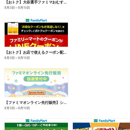
【おトク】大谷選手ファミマおむすび割
8月3日
～
8月10日
【おトク】お店で使えるクーポン配信中
8月3日
～
8月10日
【ファミマオンライン先行販売】シルバニアファミリー
8月3日
～
8月10日