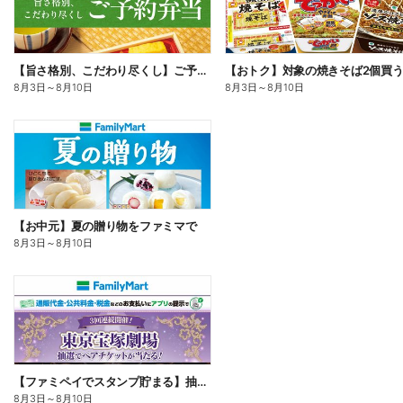
【旨さ格別、こだわり尽くし】ご予約弁当
8月3日
～
8月10日
8月3日
～
8月10日
【お中元】夏の贈り物をファミマで
8月3日
～
8月10日
【ファミペイでスタンプ貯まる】抽選でペアチケットが当たる!
8月3日
～
8月10日