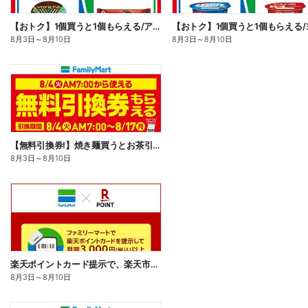
【おトク】1個買うと1個もらえる/アイス
8月3日
～
8月10日
8月3日
～
8月10日
【無料引換券!】焼き麺買うとお茶引換券貰える!
8月3日
～
8月10日
楽天ポイントカード提示で、楽天市場でのお買い物がおトクに!
8月3日
～
8月10日