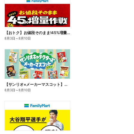
【おトク】お値段そのまま!45%増量作戦!
8月3日
～
8月10日
【サンリオ×メーカーマスコット】オリジナルグッズ貰える!
8月3日
～
8月10日