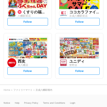
くすりの福太郎
ココカラファイン
八幡駅前店
京成八幡駅前店
s
s
Follow
Follow
e
e
t
t
f
f
o
o
l
l
l
l
o
o
w
w
西友
ユニディ
本八幡店
菅野店
s
s
Follow
Follow
e
e
t
t
f
f
o
o
l
l
l
l
o
o
Home
ファミリーマート
京成八幡駅構内
w
w
Notice
Help
Privacy Policy
Terms and Conditions
Login