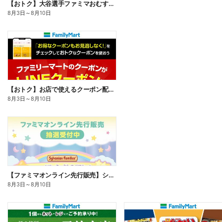
【おトク】大谷選手ファミマおむすび割
8月3日
～
8月10日
【おトク】お店で使えるクーポン配信中
8月3日
～
8月10日
【ファミマオンライン先行販売】シルバニアファミリー
8月3日
～
8月10日