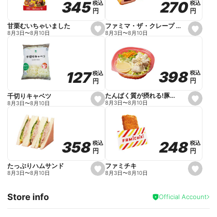
270
270
345
345
税込
税込
税込
税込
r
円
円
円
円
i
t
e
ファミマ・ザ・クレープ 生チョコ
甘栗むいちゃいました
s
s
8月3日
〜
8月10日
8月3日
〜
8月10日
e
e
t
t
f
f
a
a
v
v
o
o
398
398
127
127
税込
税込
税込
税込
r
r
円
円
円
円
i
i
t
t
e
e
たんぱく質が摂れる!豚しゃぶのパスタサラダ
千切りキャベツ
s
s
8月3日
〜
8月10日
8月3日
〜
8月10日
e
e
t
t
f
f
a
a
v
v
o
o
248
248
358
358
税込
税込
税込
税込
r
r
円
円
円
円
i
i
t
t
e
e
ファミチキ
たっぷりハムサンド
s
s
8月3日
〜
8月10日
8月3日
〜
8月10日
e
e
t
t
f
f
Store info
a
a
Official Account
v
v
o
o
r
r