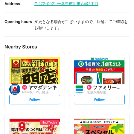
i
i
Address
〒272-0021
千葉県市川市八幡3丁目
t
t
e
e
Opening hours
変更となる場合がございますので、店舗にてご確認を
お願いします。
Nearby Stores
ヤマダデンキ
ファミリーマート
New市川本八幡店
京成八幡駅前
s
s
Follow
Follow
e
e
t
t
f
f
o
o
l
l
l
l
o
o
End Today
w
w