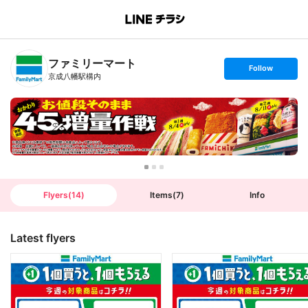
B
r
a
n
ファミリーマート
c
s
Follow
h
e
京成八幡駅構内
T
t
o
f
p
o
l
l
o
w
Flyers
(
14
)
Items
(
7
)
Info
Latest flyers