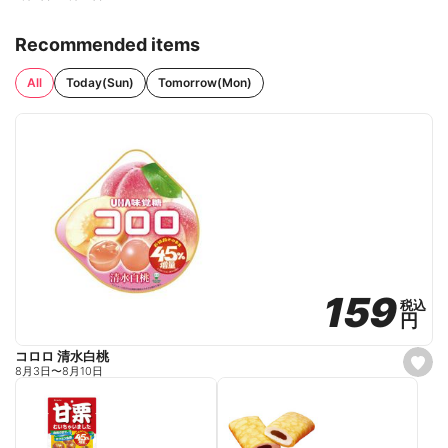
Recommended items
All
Today(Sun)
Tomorrow(Mon)
159
159
税込
税込
円
円
コロロ 清水白桃
s
8月3日
〜
8月10日
e
t
f
a
v
o