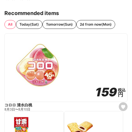
Recommended items
All
Today(Sat)
Tomorrow(Sun)
2d from now(Mon)
159
159
税込
税込
円
円
コロロ 清水白桃
s
8月3日
〜
8月10日
e
t
f
a
v
o