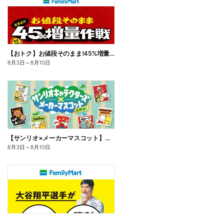
【おトク】お値段そのまま!45%増量作戦!
8月3日
～
8月10日
【サンリオ×メーカーマスコット】オリジナルグッズ貰える!
8月3日
～
8月10日