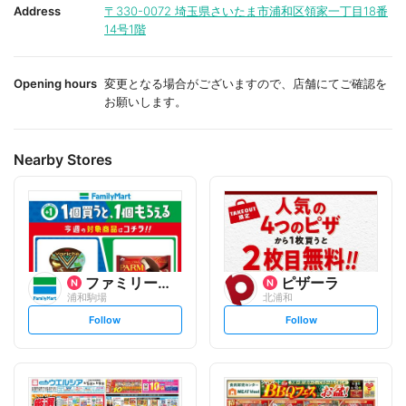
i
i
Address
〒330-0072
埼玉県さいたま市浦和区領家一丁目18番
t
t
14号1階
e
e
Opening hours
変更となる場合がございますので、店舗にてご確認を
お願いします。
Nearby Stores
ファミリーマート
ピザーラ
浦和駒場
北浦和
s
s
Follow
Follow
e
e
t
t
f
f
o
o
l
l
l
l
o
o
w
w