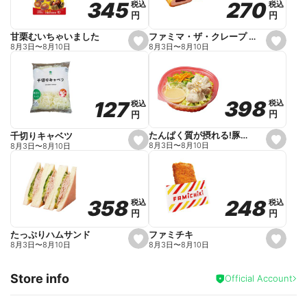
270
270
345
345
税込
税込
税込
税込
r
円
円
円
円
i
t
e
ファミマ・ザ・クレープ 生チョコ
甘栗むいちゃいました
s
s
8月3日
〜
8月10日
8月3日
〜
8月10日
e
e
t
t
f
f
a
a
v
v
o
o
398
398
127
127
税込
税込
税込
税込
r
r
円
円
円
円
i
i
t
t
e
e
たんぱく質が摂れる!豚しゃぶのパスタサラダ
千切りキャベツ
s
s
8月3日
〜
8月10日
8月3日
〜
8月10日
e
e
t
t
f
f
a
a
v
v
o
o
248
248
358
358
税込
税込
税込
税込
r
r
円
円
円
円
i
i
t
t
e
e
ファミチキ
たっぷりハムサンド
s
s
8月3日
〜
8月10日
8月3日
〜
8月10日
e
e
t
t
f
f
Store info
a
a
Official Account
v
v
o
o
r
r