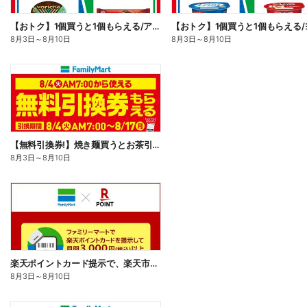
【おトク】1個買うと1個もらえる/アイス
8月3日
～
8月10日
8月3日
～
8月10日
【無料引換券!】焼き麺買うとお茶引換券貰える!
8月3日
～
8月10日
楽天ポイントカード提示で、楽天市場でのお買い物がおトクに!
8月3日
～
8月10日