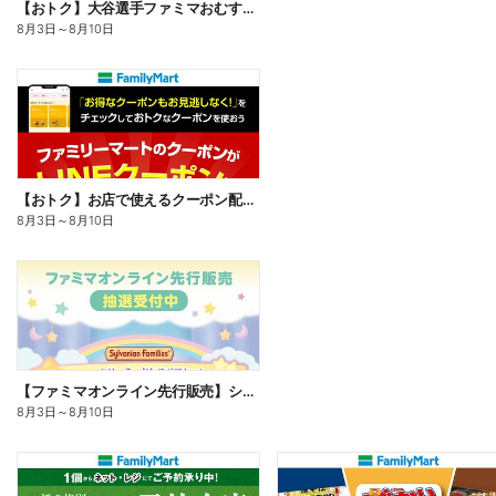
【おトク】大谷選手ファミマおむすび割
8月3日
～
8月10日
【おトク】お店で使えるクーポン配信中
8月3日
～
8月10日
【ファミマオンライン先行販売】シルバニアファミリー
8月3日
～
8月10日