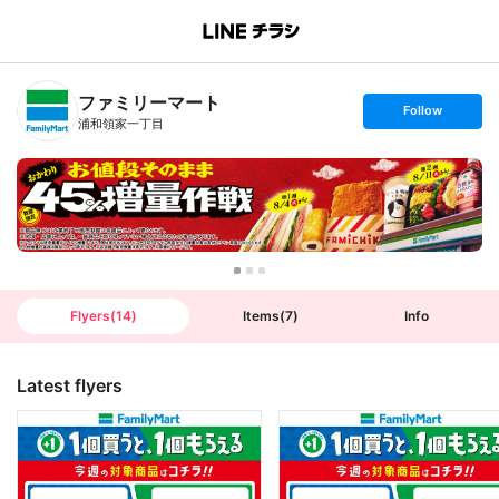
B
r
a
n
ファミリーマート
c
s
Follow
h
e
浦和領家一丁目
T
t
o
f
p
o
l
l
o
w
Flyers
(
14
)
Items
(
7
)
Info
Latest flyers