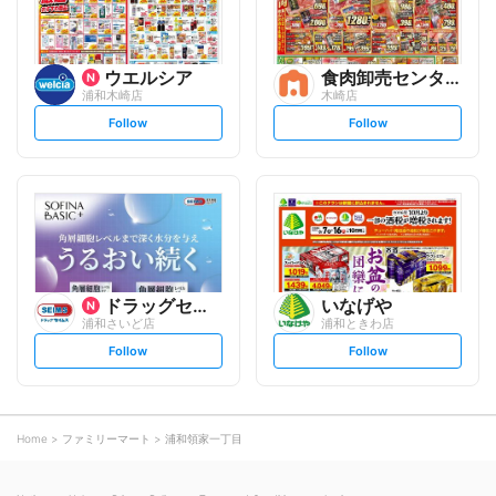
ウエルシア
食肉卸売センターMEATME...
浦和木崎店
木崎店
s
s
Follow
Follow
e
e
t
t
f
f
o
o
l
l
l
l
o
o
w
w
ドラッグセイムス
いなげや
浦和さいど店
浦和ときわ店
s
s
Follow
Follow
e
e
t
t
f
f
o
o
l
l
l
l
o
o
Home
ファミリーマート
浦和領家一丁目
w
w