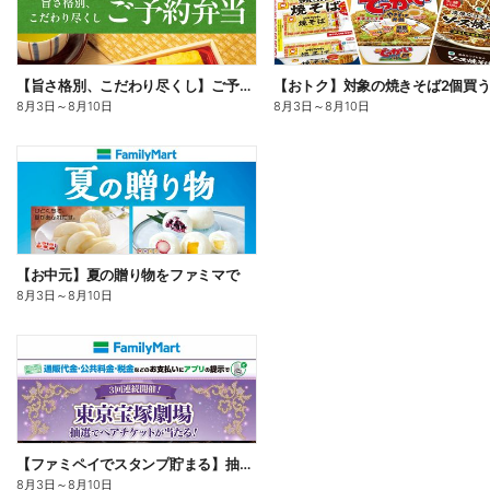
【旨さ格別、こだわり尽くし】ご予約弁当
8月3日
～
8月10日
8月3日
～
8月10日
【お中元】夏の贈り物をファミマで
8月3日
～
8月10日
【ファミペイでスタンプ貯まる】抽選でペアチケットが当たる!
8月3日
～
8月10日