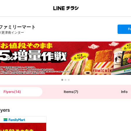
ファミリーマート
s
F
e
木更津南インター
t
f
o
l
l
o
w
Flyers
(
14
)
Items
(
7
)
Info
lyers