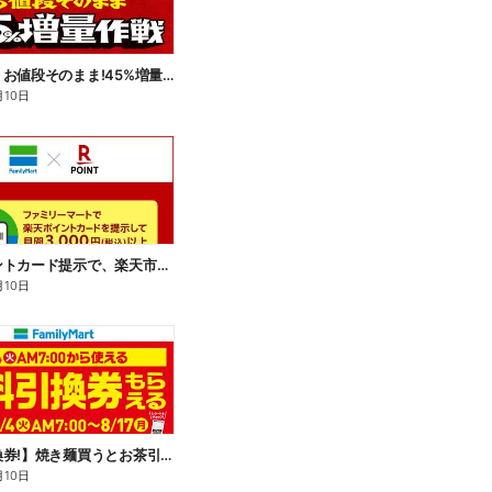
【おトク】お値段そのまま!45%増量作戦!
月10日
楽天ポイントカード提示で、楽天市場でのお買い物がおトクに!
月10日
【無料引換券!】焼き麺買うとお茶引換券貰える!
月10日