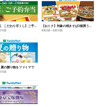
【旨さ格別、こだわり尽くし】ご予約弁当
【おトク】対象の焼きそば2個買うと100円引き!
月10日
8月3日
～
8月10日
】夏の贈り物をファミマで
月10日