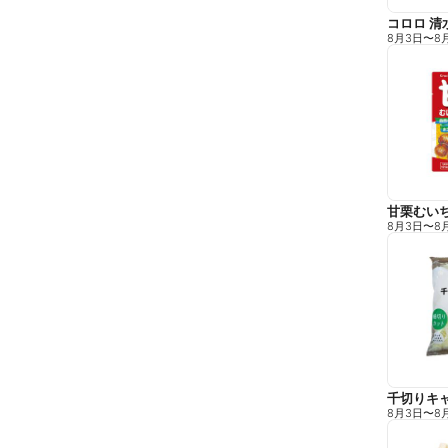
コロロ 清
8月3日
〜
8
甘栗むい
8月3日
〜
8
千切りキ
8月3日
〜
8