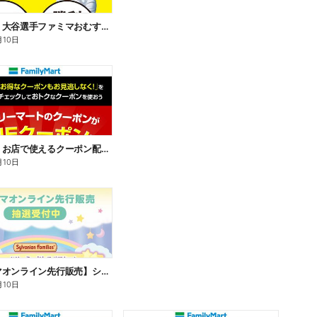
【おトク】大谷選手ファミマおむすび割
月10日
【おトク】お店で使えるクーポン配信中
月10日
【ファミマオンライン先行販売】シルバニアファミリー
月10日