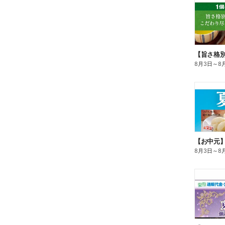
8月3日
～
8
【お中元
8月3日
～
8