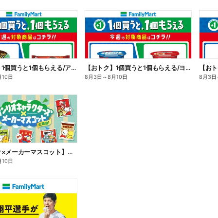
【おトク】1個買うと1個もらえる/アイス
【おトク】1個買うと1個もらえる/ヨーグルト
【おト
月10日
8月3日
～
8月10日
8月3日
【サンリオ×メーカーマスコット】オリジナルグッズ貰える!
月10日