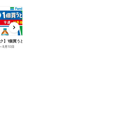
t
x
e
n
ク】1個買うと1個もらえる/麦茶
～
8月10日