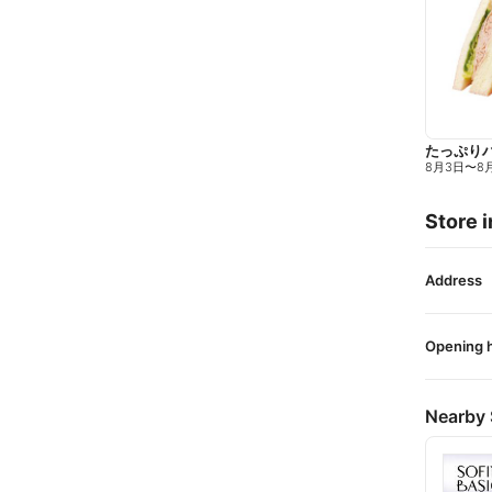
たっぷり
8月3日
〜
8
Store i
Address
Opening 
Nearby 