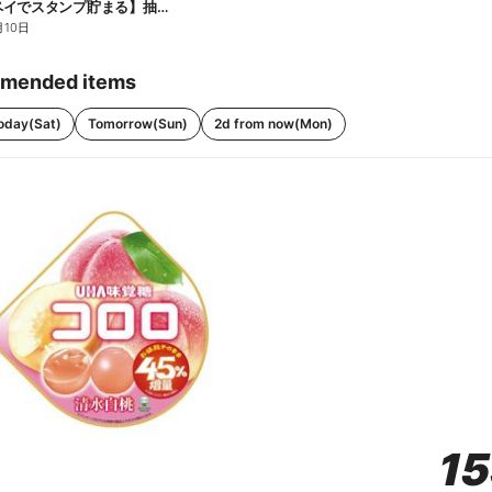
【ファミペイでスタンプ貯まる】抽選でペアチケットが当たる!
月10日
mended items
oday(Sat)
Tomorrow(Sun)
2d from now(Mon)
1
1