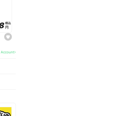
a
v
o
r
i
t
8
8
e
税込
税込
円
円
s
e
t
f
a
l Account
v
o
r
i
t
e