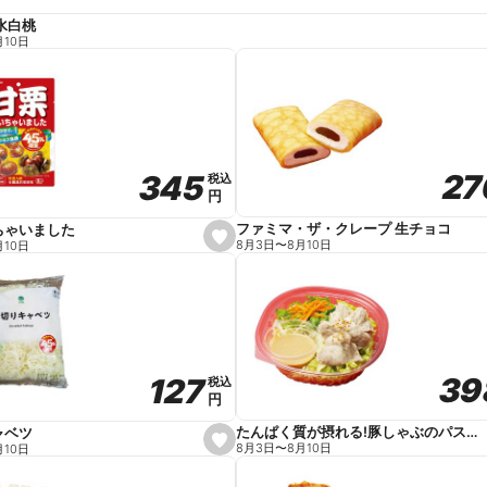
水白桃
月10日
27
27
345
345
税込
税込
円
円
ファミマ・ザ・クレープ 生チョコ
ちゃいました
s
8月3日
〜
8月10日
月10日
e
t
f
a
v
o
r
i
t
39
39
127
127
e
税込
税込
円
円
たんぱく質が摂れる!豚しゃぶのパスタサラダ
ャベツ
s
8月3日
〜
8月10日
月10日
e
t
f