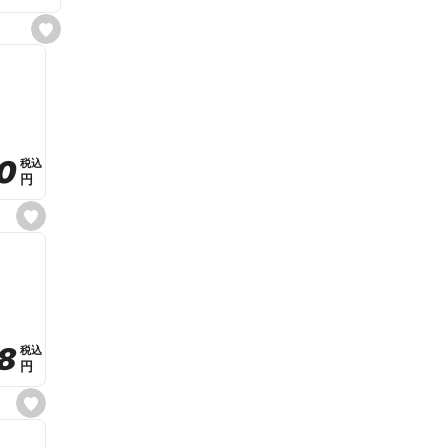
s
e
t
f
a
v
o
r
i
t
0
0
税込
税込
e
円
円
s
e
t
f
a
v
o
r
i
t
8
8
e
税込
税込
円
円
s
e
t
f