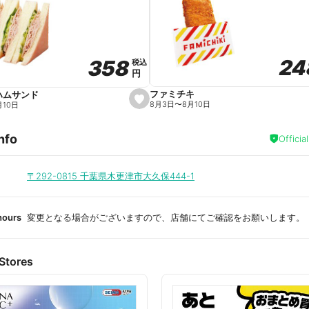
a
v
o
r
i
t
24
24
358
358
e
税込
税込
円
円
ファミチキ
ハムサンド
s
8月3日
〜
8月10日
月10日
e
t
f
nfo
a
Officia
v
o
r
i
〒292-0815
千葉県木更津市大久保444-1
t
e
hours
変更となる場合がございますので、店舗にてご確認をお願いします。
Stores