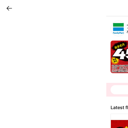
LINEチラシ
B
r
a
n
c
h
T
o
p
Latest f