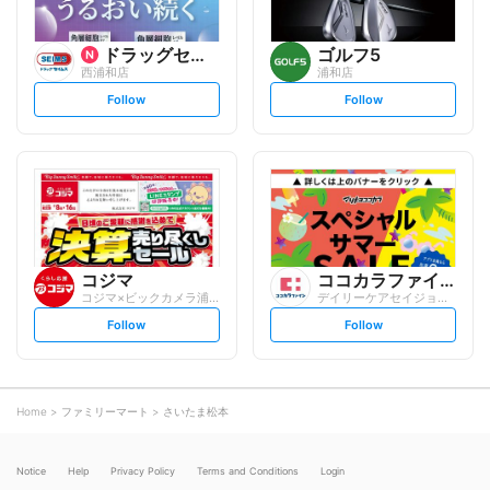
ドラッグセイムス
ゴルフ5
西浦和店
浦和店
s
s
Follow
Follow
e
e
t
t
f
f
o
o
l
l
l
l
o
o
w
w
コジマ
ココカラファイン
コジマ×ビックカメラ浦和店
デイリーケアセイジョー 美女木店
s
s
Follow
Follow
e
e
t
t
f
f
o
o
l
l
l
l
o
o
Home
ファミリーマート
さいたま松本
w
w
Notice
Help
Privacy Policy
Terms and Conditions
Login