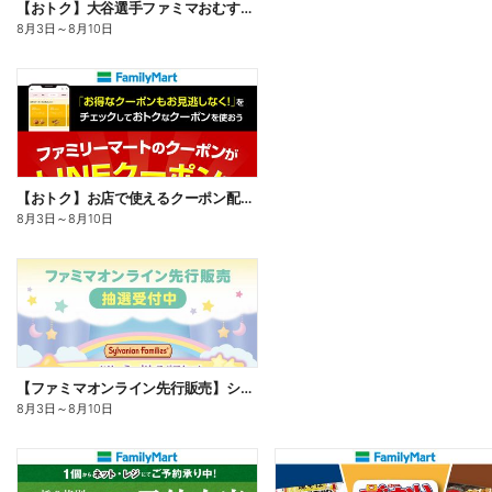
【おトク】大谷選手ファミマおむすび割
8月3日
～
8月10日
【おトク】お店で使えるクーポン配信中
8月3日
～
8月10日
【ファミマオンライン先行販売】シルバニアファミリー
8月3日
～
8月10日