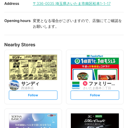
i
i
Address
〒336-0035
埼玉県さいたま市南区松本1-1-17
t
t
e
e
Opening hours
変更となる場合がございますので、店舗にてご確認を
お願いします。
Nearby Stores
サンディ
ファミリーマート
西浦和店
さいたま曲本二丁目
s
s
Follow
Follow
e
e
t
t
f
f
o
o
l
l
l
l
o
o
w
w