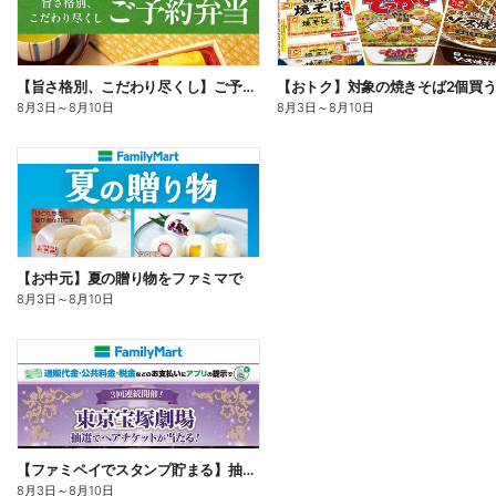
【旨さ格別、こだわり尽くし】ご予約弁当
8月3日
～
8月10日
8月3日
～
8月10日
【お中元】夏の贈り物をファミマで
8月3日
～
8月10日
【ファミペイでスタンプ貯まる】抽選でペアチケットが当たる!
8月3日
～
8月10日