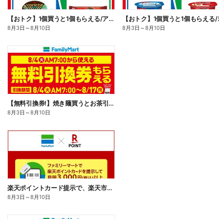
【おトク】1個買うと1個もらえる/アイス
8月3日
～
8月10日
8月3日
～
8月10日
【無料引換券!】焼き麺買うとお茶引換券貰える!
8月3日
～
8月10日
楽天ポイントカード提示で、楽天市場でのお買い物がおトクに!
8月3日
～
8月10日