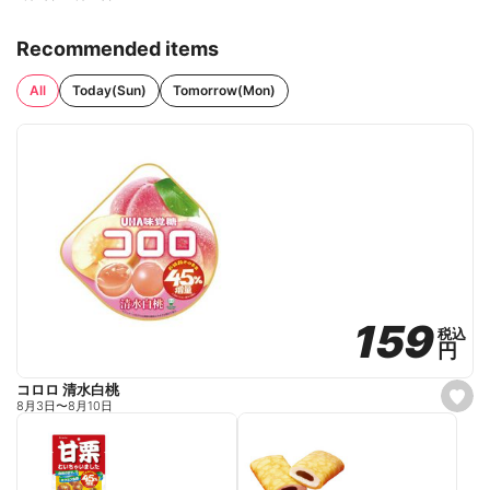
Recommended items
All
Today(Sun)
Tomorrow(Mon)
159
159
税込
税込
円
円
コロロ 清水白桃
s
8月3日
〜
8月10日
e
t
f
a
v
o