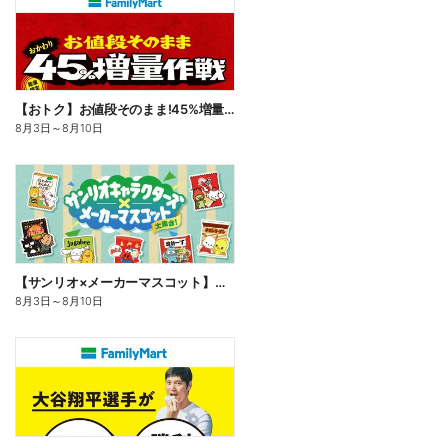
【おトク】お値段そのまま!45%増量作戦!
8月3日
～
8月10日
【サンリオ×メーカーマスコット】オリジナルグッズ貰える!
8月3日
～
8月10日