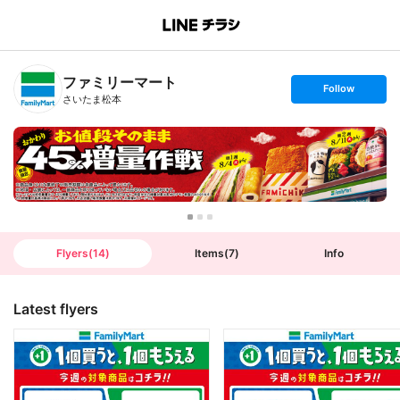
B
r
a
n
ファミリーマート
c
s
Follow
h
e
さいたま松本
T
t
o
f
p
o
l
l
o
w
Flyers
(
14
)
Items
(
7
)
Info
Latest flyers