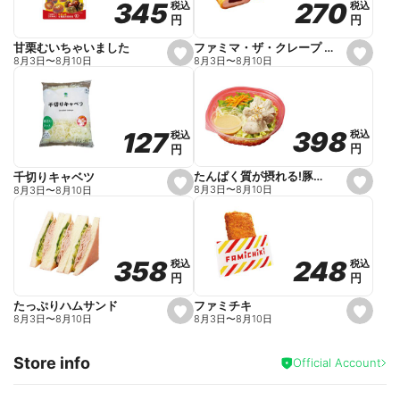
270
270
345
345
税込
税込
税込
税込
r
円
円
円
円
i
t
e
ファミマ・ザ・クレープ 生チョコ
甘栗むいちゃいました
s
s
8月3日
〜
8月10日
8月3日
〜
8月10日
e
e
t
t
f
f
a
a
v
v
o
o
398
398
127
127
税込
税込
税込
税込
r
r
円
円
円
円
i
i
t
t
e
e
たんぱく質が摂れる!豚しゃぶのパスタサラダ
千切りキャベツ
s
s
8月3日
〜
8月10日
8月3日
〜
8月10日
e
e
t
t
f
f
a
a
v
v
o
o
248
248
358
358
税込
税込
税込
税込
r
r
円
円
円
円
i
i
t
t
e
e
ファミチキ
たっぷりハムサンド
s
s
8月3日
〜
8月10日
8月3日
〜
8月10日
e
e
t
t
f
f
Store info
a
a
Official Account
v
v
o
o
r
r